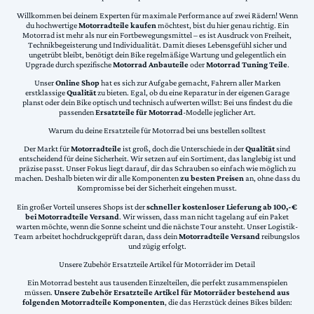
Willkommen bei deinem Experten für maximale Performance auf zwei Rädern! Wenn
du hochwertige
Motorradteile kaufen
möchtest, bist du hier genau richtig. Ein
Motorrad ist mehr als nur ein Fortbewegungsmittel – es ist Ausdruck von Freiheit,
Technikbegeisterung und Individualität. Damit dieses Lebensgefühl sicher und
ungetrübt bleibt, benötigt dein Bike regelmäßige Wartung und gelegentlich ein
Upgrade durch spezifische
Motorrad Anbauteile
oder
Motorrad Tuning Teile
.
Unser
Online Shop
hat es sich zur Aufgabe gemacht, Fahrern aller Marken
erstklassige
Qualität
zu bieten. Egal, ob du eine Reparatur in der eigenen Garage
planst oder dein Bike optisch und technisch aufwerten willst: Bei uns findest du die
passenden
Ersatzteile für Motorrad
-Modelle jeglicher Art.
Warum du deine Ersatzteile für Motorrad bei uns bestellen solltest
Der Markt für
Motorradteile
ist groß, doch die Unterschiede in der
Qualität
sind
entscheidend für deine Sicherheit. Wir setzen auf ein Sortiment, das langlebig ist und
präzise passt. Unser Fokus liegt darauf, dir das Schrauben so einfach wie möglich zu
machen. Deshalb bieten wir dir alle Komponenten
zu besten Preisen
an, ohne dass du
Kompromisse bei der Sicherheit eingehen musst.
Ein großer Vorteil unseres Shops ist der
schneller kostenloser Lieferung ab 100,-€
bei Motorradteile Versand
. Wir wissen, dass man nicht tagelang auf ein Paket
warten möchte, wenn die Sonne scheint und die nächste Tour ansteht. Unser Logistik-
Team arbeitet hochdruckgeprüft daran, dass dein
Motorradteile Versand
reibungslos
und zügig erfolgt.
Unsere Zubehör Ersatzteile Artikel für Motorräder im Detail
Ein Motorrad besteht aus tausenden Einzelteilen, die perfekt zusammenspielen
müssen.
Unsere Zubehör Ersatzteile Artikel für Motorräder bestehend aus
folgenden Motorradteile Komponenten
, die das Herzstück deines Bikes bilden: