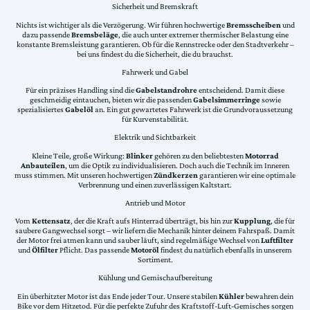
Sicherheit und Bremskraft
Nichts ist wichtiger als die Verzögerung. Wir führen hochwertige
Bremsscheiben
und
dazu passende
Bremsbeläge
, die auch unter extremer thermischer Belastung eine
konstante Bremsleistung garantieren. Ob für die Rennstrecke oder den Stadtverkehr –
bei uns findest du die Sicherheit, die du brauchst.
Fahrwerk und Gabel
Für ein präzises Handling sind die
Gabelstandrohre
entscheidend. Damit diese
geschmeidig eintauchen, bieten wir die passenden
Gabelsimmerringe
sowie
spezialisiertes
Gabelöl
an. Ein gut gewartetes Fahrwerk ist die Grundvoraussetzung
für Kurvenstabilität.
Elektrik und Sichtbarkeit
Kleine Teile, große Wirkung:
Blinker
gehören zu den beliebtesten
Motorrad
Anbauteilen
, um die Optik zu individualisieren. Doch auch die Technik im Inneren
muss stimmen. Mit unseren hochwertigen
Zündkerzen
garantieren wir eine optimale
Verbrennung und einen zuverlässigen Kaltstart.
Antrieb und Motor
Vom
Kettensatz
, der die Kraft aufs Hinterrad überträgt, bis hin zur
Kupplung
, die für
saubere Gangwechsel sorgt – wir liefern die Mechanik hinter deinem Fahrspaß. Damit
der Motor frei atmen kann und sauber läuft, sind regelmäßige Wechsel von
Luftfilter
und
Ölfilter
Pflicht. Das passende
Motoröl
findest du natürlich ebenfalls in unserem
Sortiment.
Kühlung und Gemischaufbereitung
Ein überhitzter Motor ist das Ende jeder Tour. Unsere stabilen
Kühler
bewahren dein
Bike vor dem Hitzetod. Für die perfekte Zufuhr des Kraftstoff-Luft-Gemisches sorgen