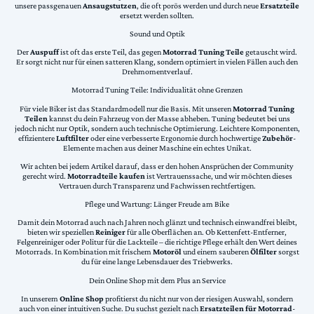
unsere passgenauen
Ansaugstutzen
, die oft porös werden und durch neue
Ersatzteile
ersetzt werden sollten.
Sound und Optik
Der
Auspuff
ist oft das erste Teil, das gegen
Motorrad Tuning Teile
getauscht wird.
Er sorgt nicht nur für einen satteren Klang, sondern optimiert in vielen Fällen auch den
Drehmomentverlauf.
Motorrad Tuning Teile: Individualität ohne Grenzen
Für viele Biker ist das Standardmodell nur die Basis. Mit unseren
Motorrad Tuning
Teilen
kannst du dein Fahrzeug von der Masse abheben. Tuning bedeutet bei uns
jedoch nicht nur Optik, sondern auch technische Optimierung. Leichtere Komponenten,
effizientere
Luftfilter
oder eine verbesserte Ergonomie durch hochwertige
Zubehör
-
Elemente machen aus deiner Maschine ein echtes Unikat.
Wir achten bei jedem Artikel darauf, dass er den hohen Ansprüchen der Community
gerecht wird.
Motorradteile kaufen
ist Vertrauenssache, und wir möchten dieses
Vertrauen durch Transparenz und Fachwissen rechtfertigen.
Pflege und Wartung: Länger Freude am Bike
Damit dein Motorrad auch nach Jahren noch glänzt und technisch einwandfrei bleibt,
bieten wir speziellen
Reiniger
für alle Oberflächen an. Ob Kettenfett-Entferner,
Felgenreiniger oder Politur für die Lackteile – die richtige Pflege erhält den Wert deines
Motorrads. In Kombination mit frischem
Motoröl
und einem sauberen
Ölfilter
sorgst
du für eine lange Lebensdauer des Triebwerks.
Dein Online Shop mit dem Plus an Service
In unserem
Online Shop
profitierst du nicht nur von der riesigen Auswahl, sondern
auch von einer intuitiven Suche. Du suchst gezielt nach
Ersatzteilen für Motorrad
-