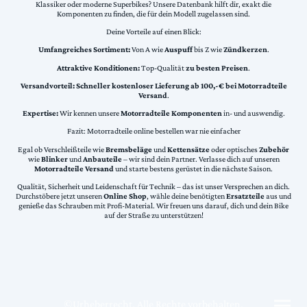
Klassiker oder moderne Superbikes? Unsere Datenbank hilft dir, exakt die
Komponenten zu finden, die für dein Modell zugelassen sind.
Deine Vorteile auf einen Blick:
Umfangreiches Sortiment:
Von A wie
Auspuff
bis Z wie
Zündkerzen
.
Attraktive Konditionen:
Top-Qualität
zu besten Preisen
.
Versandvorteil:
Schneller kostenloser Lieferung ab 100,-€ bei Motorradteile
Versand
.
Expertise:
Wir kennen unsere
Motorradteile Komponenten
in- und auswendig.
Fazit: Motorradteile online bestellen war nie einfacher
Egal ob Verschleißteile wie
Bremsbeläge
und
Kettensätze
oder optisches
Zubehör
wie
Blinker
und
Anbauteile
– wir sind dein Partner. Verlasse dich auf unseren
Motorradteile Versand
und starte bestens gerüstet in die nächste Saison.
Qualität, Sicherheit und Leidenschaft für Technik – das ist unser Versprechen an dich.
Durchstöbere jetzt unseren
Online Shop
, wähle deine benötigten
Ersatzteile
aus und
genieße das Schrauben mit Profi-Material. Wir freuen uns darauf, dich und dein Bike
auf der Straße zu unterstützen!
©Urheberrecht. Alle Rechte vorbehalten.