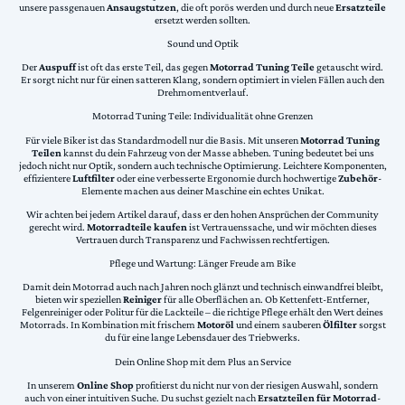
unsere passgenauen
Ansaugstutzen
, die oft porös werden und durch neue
Ersatzteile
ersetzt werden sollten.
Sound und Optik
Der
Auspuff
ist oft das erste Teil, das gegen
Motorrad Tuning Teile
getauscht wird.
Er sorgt nicht nur für einen satteren Klang, sondern optimiert in vielen Fällen auch den
Drehmomentverlauf.
Motorrad Tuning Teile: Individualität ohne Grenzen
Für viele Biker ist das Standardmodell nur die Basis. Mit unseren
Motorrad Tuning
Teilen
kannst du dein Fahrzeug von der Masse abheben. Tuning bedeutet bei uns
jedoch nicht nur Optik, sondern auch technische Optimierung. Leichtere Komponenten,
effizientere
Luftfilter
oder eine verbesserte Ergonomie durch hochwertige
Zubehör
-
Elemente machen aus deiner Maschine ein echtes Unikat.
Wir achten bei jedem Artikel darauf, dass er den hohen Ansprüchen der Community
gerecht wird.
Motorradteile kaufen
ist Vertrauenssache, und wir möchten dieses
Vertrauen durch Transparenz und Fachwissen rechtfertigen.
Pflege und Wartung: Länger Freude am Bike
Damit dein Motorrad auch nach Jahren noch glänzt und technisch einwandfrei bleibt,
bieten wir speziellen
Reiniger
für alle Oberflächen an. Ob Kettenfett-Entferner,
Felgenreiniger oder Politur für die Lackteile – die richtige Pflege erhält den Wert deines
Motorrads. In Kombination mit frischem
Motoröl
und einem sauberen
Ölfilter
sorgst
du für eine lange Lebensdauer des Triebwerks.
Dein Online Shop mit dem Plus an Service
In unserem
Online Shop
profitierst du nicht nur von der riesigen Auswahl, sondern
auch von einer intuitiven Suche. Du suchst gezielt nach
Ersatzteilen für Motorrad
-