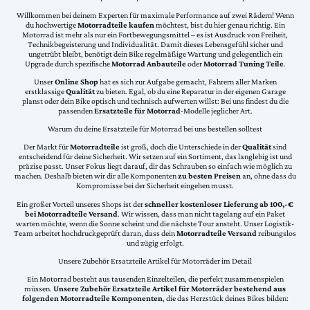
Willkommen bei deinem Experten für maximale Performance auf zwei Rädern! Wenn
du hochwertige
Motorradteile kaufen
möchtest, bist du hier genau richtig. Ein
Motorrad ist mehr als nur ein Fortbewegungsmittel – es ist Ausdruck von Freiheit,
Technikbegeisterung und Individualität. Damit dieses Lebensgefühl sicher und
ungetrübt bleibt, benötigt dein Bike regelmäßige Wartung und gelegentlich ein
Upgrade durch spezifische
Motorrad Anbauteile
oder
Motorrad Tuning Teile
.
Unser
Online Shop
hat es sich zur Aufgabe gemacht, Fahrern aller Marken
erstklassige
Qualität
zu bieten. Egal, ob du eine Reparatur in der eigenen Garage
planst oder dein Bike optisch und technisch aufwerten willst: Bei uns findest du die
passenden
Ersatzteile für Motorrad
-Modelle jeglicher Art.
Warum du deine Ersatzteile für Motorrad bei uns bestellen solltest
Der Markt für
Motorradteile
ist groß, doch die Unterschiede in der
Qualität
sind
entscheidend für deine Sicherheit. Wir setzen auf ein Sortiment, das langlebig ist und
präzise passt. Unser Fokus liegt darauf, dir das Schrauben so einfach wie möglich zu
machen. Deshalb bieten wir dir alle Komponenten
zu besten Preisen
an, ohne dass du
Kompromisse bei der Sicherheit eingehen musst.
Ein großer Vorteil unseres Shops ist der
schneller kostenloser Lieferung ab 100,-€
bei Motorradteile Versand
. Wir wissen, dass man nicht tagelang auf ein Paket
warten möchte, wenn die Sonne scheint und die nächste Tour ansteht. Unser Logistik-
Team arbeitet hochdruckgeprüft daran, dass dein
Motorradteile Versand
reibungslos
und zügig erfolgt.
Unsere Zubehör Ersatzteile Artikel für Motorräder im Detail
Ein Motorrad besteht aus tausenden Einzelteilen, die perfekt zusammenspielen
müssen.
Unsere Zubehör Ersatzteile Artikel für Motorräder bestehend aus
folgenden Motorradteile Komponenten
, die das Herzstück deines Bikes bilden: