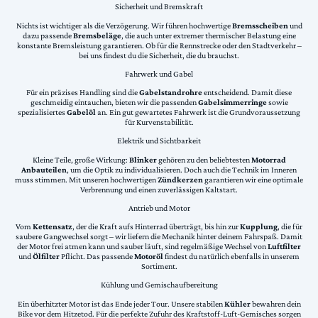
Sicherheit und Bremskraft
Nichts ist wichtiger als die Verzögerung. Wir führen hochwertige
Bremsscheiben
und
dazu passende
Bremsbeläge
, die auch unter extremer thermischer Belastung eine
konstante Bremsleistung garantieren. Ob für die Rennstrecke oder den Stadtverkehr –
bei uns findest du die Sicherheit, die du brauchst.
Fahrwerk und Gabel
Für ein präzises Handling sind die
Gabelstandrohre
entscheidend. Damit diese
geschmeidig eintauchen, bieten wir die passenden
Gabelsimmerringe
sowie
spezialisiertes
Gabelöl
an. Ein gut gewartetes Fahrwerk ist die Grundvoraussetzung
für Kurvenstabilität.
Elektrik und Sichtbarkeit
Kleine Teile, große Wirkung:
Blinker
gehören zu den beliebtesten
Motorrad
Anbauteilen
, um die Optik zu individualisieren. Doch auch die Technik im Inneren
muss stimmen. Mit unseren hochwertigen
Zündkerzen
garantieren wir eine optimale
Verbrennung und einen zuverlässigen Kaltstart.
Antrieb und Motor
Vom
Kettensatz
, der die Kraft aufs Hinterrad überträgt, bis hin zur
Kupplung
, die für
saubere Gangwechsel sorgt – wir liefern die Mechanik hinter deinem Fahrspaß. Damit
der Motor frei atmen kann und sauber läuft, sind regelmäßige Wechsel von
Luftfilter
und
Ölfilter
Pflicht. Das passende
Motoröl
findest du natürlich ebenfalls in unserem
Sortiment.
Kühlung und Gemischaufbereitung
Ein überhitzter Motor ist das Ende jeder Tour. Unsere stabilen
Kühler
bewahren dein
Bike vor dem Hitzetod. Für die perfekte Zufuhr des Kraftstoff-Luft-Gemisches sorgen