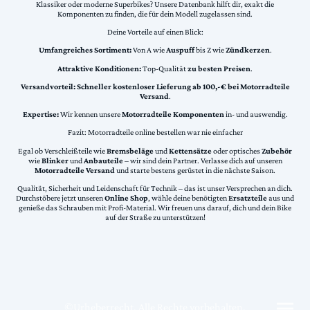
Klassiker oder moderne Superbikes? Unsere Datenbank hilft dir, exakt die
Komponenten zu finden, die für dein Modell zugelassen sind.
Deine Vorteile auf einen Blick:
Umfangreiches Sortiment:
Von A wie
Auspuff
bis Z wie
Zündkerzen
.
Attraktive Konditionen:
Top-Qualität
zu besten Preisen
.
Versandvorteil:
Schneller kostenloser Lieferung ab 100,-€ bei Motorradteile
Versand
.
Expertise:
Wir kennen unsere
Motorradteile Komponenten
in- und auswendig.
Fazit: Motorradteile online bestellen war nie einfacher
Egal ob Verschleißteile wie
Bremsbeläge
und
Kettensätze
oder optisches
Zubehör
wie
Blinker
und
Anbauteile
– wir sind dein Partner. Verlasse dich auf unseren
Motorradteile Versand
und starte bestens gerüstet in die nächste Saison.
Qualität, Sicherheit und Leidenschaft für Technik – das ist unser Versprechen an dich.
Durchstöbere jetzt unseren
Online Shop
, wähle deine benötigten
Ersatzteile
aus und
genieße das Schrauben mit Profi-Material. Wir freuen uns darauf, dich und dein Bike
auf der Straße zu unterstützen!
©Urheberrecht. Alle Rechte vorbehalten.