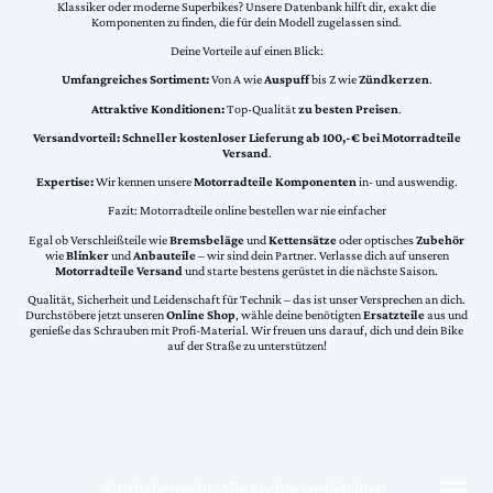
Klassiker oder moderne Superbikes? Unsere Datenbank hilft dir, exakt die
Komponenten zu finden, die für dein Modell zugelassen sind.
Deine Vorteile auf einen Blick:
Umfangreiches Sortiment:
Von A wie
Auspuff
bis Z wie
Zündkerzen
.
Attraktive Konditionen:
Top-Qualität
zu besten Preisen
.
Versandvorteil:
Schneller kostenloser Lieferung ab 100,-€ bei Motorradteile
Versand
.
Expertise:
Wir kennen unsere
Motorradteile Komponenten
in- und auswendig.
Fazit: Motorradteile online bestellen war nie einfacher
Egal ob Verschleißteile wie
Bremsbeläge
und
Kettensätze
oder optisches
Zubehör
wie
Blinker
und
Anbauteile
– wir sind dein Partner. Verlasse dich auf unseren
Motorradteile Versand
und starte bestens gerüstet in die nächste Saison.
Qualität, Sicherheit und Leidenschaft für Technik – das ist unser Versprechen an dich.
Durchstöbere jetzt unseren
Online Shop
, wähle deine benötigten
Ersatzteile
aus und
genieße das Schrauben mit Profi-Material. Wir freuen uns darauf, dich und dein Bike
auf der Straße zu unterstützen!
©Urheberrecht. Alle Rechte vorbehalten.