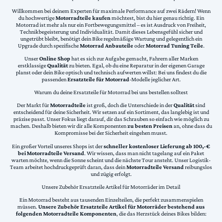
Willkommen bei deinem Experten für maximale Performance auf zwei Rädern! Wenn
du hochwertige
Motorradteile kaufen
möchtest, bist du hier genau richtig. Ein
Motorrad ist mehr als nur ein Fortbewegungsmittel – es ist Ausdruck von Freiheit,
Technikbegeisterung und Individualität. Damit dieses Lebensgefühl sicher und
ungetrübt bleibt, benötigt dein Bike regelmäßige Wartung und gelegentlich ein
Upgrade durch spezifische
Motorrad Anbauteile
oder
Motorrad Tuning Teile
.
Unser
Online Shop
hat es sich zur Aufgabe gemacht, Fahrern aller Marken
erstklassige
Qualität
zu bieten. Egal, ob du eine Reparatur in der eigenen Garage
planst oder dein Bike optisch und technisch aufwerten willst: Bei uns findest du die
passenden
Ersatzteile für Motorrad
-Modelle jeglicher Art.
Warum du deine Ersatzteile für Motorrad bei uns bestellen solltest
Der Markt für
Motorradteile
ist groß, doch die Unterschiede in der
Qualität
sind
entscheidend für deine Sicherheit. Wir setzen auf ein Sortiment, das langlebig ist und
präzise passt. Unser Fokus liegt darauf, dir das Schrauben so einfach wie möglich zu
machen. Deshalb bieten wir dir alle Komponenten
zu besten Preisen
an, ohne dass du
Kompromisse bei der Sicherheit eingehen musst.
Ein großer Vorteil unseres Shops ist der
schneller kostenloser Lieferung ab 100,-€
bei Motorradteile Versand
. Wir wissen, dass man nicht tagelang auf ein Paket
warten möchte, wenn die Sonne scheint und die nächste Tour ansteht. Unser Logistik-
Team arbeitet hochdruckgeprüft daran, dass dein
Motorradteile Versand
reibungslos
und zügig erfolgt.
Unsere Zubehör Ersatzteile Artikel für Motorräder im Detail
Ein Motorrad besteht aus tausenden Einzelteilen, die perfekt zusammenspielen
müssen.
Unsere Zubehör Ersatzteile Artikel für Motorräder bestehend aus
folgenden Motorradteile Komponenten
, die das Herzstück deines Bikes bilden: