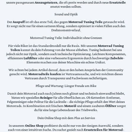
unsere passgenauen
Ansaugstutzen
, die oft porös werden und durch neue
Ersatzteile
ersetzt werden sollten.
Sound und Optik
Der
Auspuff
ist oft das erste Teil, das gegen
Motorrad Tuning Teile
getauscht wird.
Er sorgt nicht nur für einen satteren Klang, sondern optimiert in vielen Fällen auch den
Drehmomentverlauf.
Motorrad Tuning Teile: Individualität ohne Grenzen
Für viele Biker ist das Standardmodell nur die Basis. Mit unseren
Motorrad Tuning
Teilen
kannst du dein Fahrzeug von der Masse abheben. Tuning bedeutet bei uns
jedoch nicht nur Optik, sondern auch technische Optimierung. Leichtere Komponenten,
effizientere
Luftfilter
oder eine verbesserte Ergonomie durch hochwertige
Zubehör
-
Elemente machen aus deiner Maschine ein echtes Unikat.
Wir achten bei jedem Artikel darauf, dass er den hohen Ansprüchen der Community
gerecht wird.
Motorradteile kaufen
ist Vertrauenssache, und wir möchten dieses
Vertrauen durch Transparenz und Fachwissen rechtfertigen.
Pflege und Wartung: Länger Freude am Bike
Damit dein Motorrad auch nach Jahren noch glänzt und technisch einwandfrei bleibt,
bieten wir speziellen
Reiniger
für alle Oberflächen an. Ob Kettenfett-Entferner,
Felgenreiniger oder Politur für die Lackteile – die richtige Pflege erhält den Wert deines
Motorrads. In Kombination mit frischem
Motoröl
und einem sauberen
Ölfilter
sorgst
du für eine lange Lebensdauer des Triebwerks.
Dein Online Shop mit dem Plus an Service
In unserem
Online Shop
profitierst du nicht nur von der riesigen Auswahl, sondern
auch von einer intuitiven Suche. Du suchst gezielt nach
Ersatzteilen für Motorrad
-