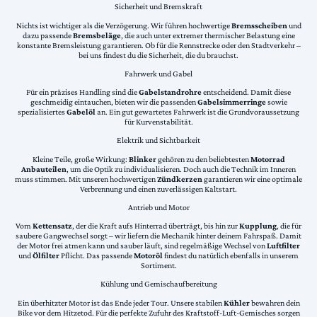
Sicherheit und Bremskraft
Nichts ist wichtiger als die Verzögerung. Wir führen hochwertige
Bremsscheiben
und
dazu passende
Bremsbeläge
, die auch unter extremer thermischer Belastung eine
konstante Bremsleistung garantieren. Ob für die Rennstrecke oder den Stadtverkehr –
bei uns findest du die Sicherheit, die du brauchst.
Fahrwerk und Gabel
Für ein präzises Handling sind die
Gabelstandrohre
entscheidend. Damit diese
geschmeidig eintauchen, bieten wir die passenden
Gabelsimmerringe
sowie
spezialisiertes
Gabelöl
an. Ein gut gewartetes Fahrwerk ist die Grundvoraussetzung
für Kurvenstabilität.
Elektrik und Sichtbarkeit
Kleine Teile, große Wirkung:
Blinker
gehören zu den beliebtesten
Motorrad
Anbauteilen
, um die Optik zu individualisieren. Doch auch die Technik im Inneren
muss stimmen. Mit unseren hochwertigen
Zündkerzen
garantieren wir eine optimale
Verbrennung und einen zuverlässigen Kaltstart.
Antrieb und Motor
Vom
Kettensatz
, der die Kraft aufs Hinterrad überträgt, bis hin zur
Kupplung
, die für
saubere Gangwechsel sorgt – wir liefern die Mechanik hinter deinem Fahrspaß. Damit
der Motor frei atmen kann und sauber läuft, sind regelmäßige Wechsel von
Luftfilter
und
Ölfilter
Pflicht. Das passende
Motoröl
findest du natürlich ebenfalls in unserem
Sortiment.
Kühlung und Gemischaufbereitung
Ein überhitzter Motor ist das Ende jeder Tour. Unsere stabilen
Kühler
bewahren dein
Bike vor dem Hitzetod. Für die perfekte Zufuhr des Kraftstoff-Luft-Gemisches sorgen