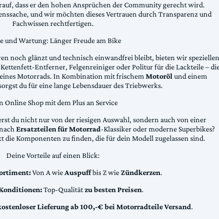
arauf, dass er den hohen Ansprüchen der Community gerecht wird.
uenssache, und wir möchten dieses Vertrauen durch Transparenz und
Fachwissen rechtfertigen.
ge und Wartung: Länger Freude am Bike
n noch glänzt und technisch einwandfrei bleibt, bieten wir spezielle
Kettenfett-Entferner, Felgenreiniger oder Politur für die Lackteile – di
 deines Motorrads. In Kombination mit frischem
Motoröl
und einem
sorgst du für eine lange Lebensdauer des Triebwerks.
n Online Shop mit dem Plus an Service
erst du nicht nur von der riesigen Auswahl, sondern auch von einer
t nach
Ersatzteilen für Motorrad
-Klassiker oder moderne Superbikes?
kt die Komponenten zu finden, die für dein Modell zugelassen sind.
Deine Vorteile auf einen Blick:
ortiment:
Von A wie
Auspuff
bis Z wie
Zündkerzen
.
 Konditionen:
Top-Qualität
zu besten Preisen
.
kostenloser Lieferung ab 100,-€ bei Motorradteile Versand
.