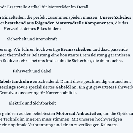
ör Ersatzteile Artikel für Motorräder im Detail
n Einzelteilen, die perfekt zusammenspielen müssen.
Unsere Zubehör
äder bestehend aus folgenden Motorradteile Komponenten
, die das
Herzstück deines Bikes bilden:
Sicherheit und Bremskraft
zögerung. Wir führen hochwertige
Bremsscheiben
und dazu passende
emer thermischer Belastung eine konstante Bremsleistung garantieren.
 Stadtverkehr – bei uns findest du die Sicherheit, die du brauchst.
Fahrwerk und Gabel
Gabelstandrohre
entscheidend. Damit diese geschmeidig eintauchen,
erringe
sowie spezialisiertes
Gabelöl
an. Ein gut gewartetes Fahrwer
e Grundvoraussetzung für Kurvenstabilität.
Elektrik und Sichtbarkeit
r
gehören zu den beliebtesten
Motorrad Anbauteilen
, um die Optik zu
die Technik im Inneren muss stimmen. Mit unseren hochwertigen
 eine optimale Verbrennung und einen zuverlässigen Kaltstart.