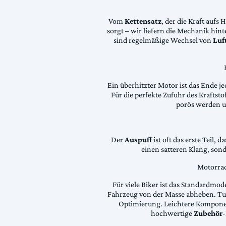
Vom
Kettensatz
, der die Kraft aufs 
sorgt – wir liefern die Mechanik hin
sind regelmäßige Wechsel von
Luft
Ein überhitzter Motor ist das Ende je
Für die perfekte Zufuhr des Krafts
porös werden 
Der
Auspuff
ist oft das erste Teil, 
einen satteren Klang, son
Motorrad
Für viele Biker ist das Standardmode
Fahrzeug von der Masse abheben. Tun
Optimierung. Leichtere Komponen
hochwertige
Zubehör
-