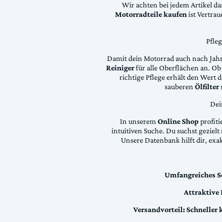
Wir achten bei jedem Artikel d
Motorradteile kaufen
ist Vertra
Pfle
Damit dein Motorrad auch nach Jahre
Reiniger
für alle Oberflächen an. Ob 
richtige Pflege erhält den Wert
sauberen
Ölfilter
Dei
In unserem
Online Shop
profiti
intuitiven Suche. Du suchst geziel
Unsere Datenbank hilft dir, exa
Umfangreiches S
Attraktive
Versandvorteil:
Schneller 