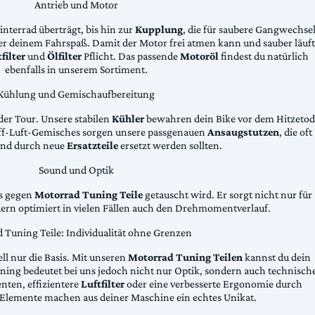
Antrieb und Motor
Hinterrad überträgt, bis hin zur
Kupplung
, die für saubere Gangwechse
ter deinem Fahrspaß. Damit der Motor frei atmen kann und sauber läuft
filter
und
Ölfilter
Pflicht. Das passende
Motoröl
findest du natürlich
ebenfalls in unserem Sortiment.
Kühlung und Gemischaufbereitung
der Tour. Unsere stabilen
Kühler
bewahren dein Bike vor dem Hitzetod
toff-Luft-Gemisches sorgen unsere passgenauen
Ansaugstutzen
, die oft
und durch neue
Ersatzteile
ersetzt werden sollten.
Sound und Optik
das gegen
Motorrad Tuning Teile
getauscht wird. Er sorgt nicht nur für
dern optimiert in vielen Fällen auch den Drehmomentverlauf.
 Tuning Teile: Individualität ohne Grenzen
ll nur die Basis. Mit unseren
Motorrad Tuning Teilen
kannst du dein
ing bedeutet bei uns jedoch nicht nur Optik, sondern auch technisch
ten, effizientere
Luftfilter
oder eine verbesserte Ergonomie durch
Elemente machen aus deiner Maschine ein echtes Unikat.