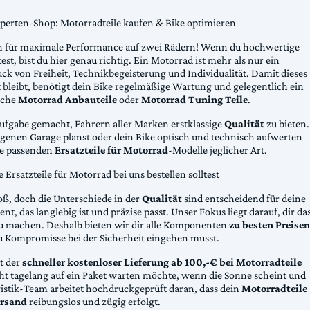
xperten-Shop: Motorradteile kaufen & Bike optimieren
 für maximale Performance auf zwei Rädern! Wenn du hochwertige
st, bist du hier genau richtig. Ein Motorrad ist mehr als nur ein
ck von Freiheit, Technikbegeisterung und Individualität. Damit dieses
 bleibt, benötigt dein Bike regelmäßige Wartung und gelegentlich ein
sche
Motorrad Anbauteile
oder
Motorrad Tuning Teile
.
Aufgabe gemacht, Fahrern aller Marken erstklassige
Qualität
zu bieten.
eigenen Garage planst oder dein Bike optisch und technisch aufwerten
die passenden
Ersatzteile für Motorrad
-Modelle jeglicher Art.
Ersatzteile für Motorrad bei uns bestellen solltest
oß, doch die Unterschiede in der
Qualität
sind entscheidend für deine
nt, das langlebig ist und präzise passt. Unser Fokus liegt darauf, dir da
u machen. Deshalb bieten wir dir alle Komponenten
zu besten Preisen
u Kompromisse bei der Sicherheit eingehen musst.
st der
schneller kostenloser Lieferung ab 100,-€ bei Motorradteile
cht tagelang auf ein Paket warten möchte, wenn die Sonne scheint und
gistik-Team arbeitet hochdruckgeprüft daran, dass dein
Motorradteile
rsand
reibungslos und zügig erfolgt.