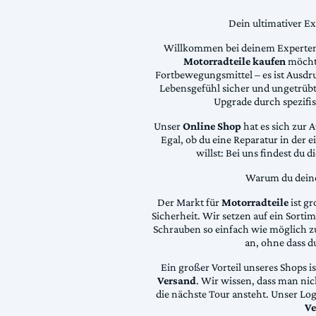
Dein ultimativer E
Willkommen bei deinem Experten
Motorradteile kaufen
möchte
Fortbewegungsmittel – es ist Ausdru
Lebensgefühl sicher und ungetrübt
Upgrade durch spezifi
Unser
Online Shop
hat es sich zur 
Egal, ob du eine Reparatur in der 
willst: Bei uns findest du 
Warum du deine 
Der Markt für
Motorradteile
ist gr
Sicherheit. Wir setzen auf ein Sortime
Schrauben so einfach wie möglich z
an, ohne dass d
Ein großer Vorteil unseres Shops i
Versand
. Wir wissen, dass man ni
die nächste Tour ansteht. Unser Lo
Ve