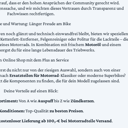
arauf, dass er den hohen Ansprüchen der Community gerecht wird.
uenssache, und wir möchten dieses Vertrauen durch Transparenz und
Fachwissen rechtfertigen.
ge und Wartung: Länger Freude am Bike
n noch glänzt und technisch einwandfrei bleibt, bieten wir spezielle
Kettenfett-Entferner, Felgenreiniger oder Politur für die Lackteile – di
 deines Motorrads. In Kombination mit frischem
Motoröl
und einem
sorgst du für eine lange Lebensdauer des Triebwerks.
n Online Shop mit dem Plus an Service
erst du nicht nur von der riesigen Auswahl, sondern auch von einer
t nach
Ersatzteilen für Motorrad
-Klassiker oder moderne Superbikes?
kt die Komponenten zu finden, die für dein Modell zugelassen sind.
Deine Vorteile auf einen Blick:
ortiment:
Von A wie
Auspuff
bis Z wie
Zündkerzen
.
 Konditionen:
Top-Qualität
zu besten Preisen
.
kostenloser Lieferung ab 100,-€ bei Motorradteile Versand
.