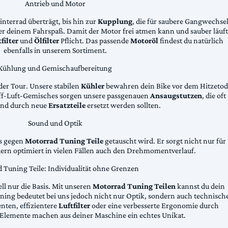
Antrieb und Motor
Hinterrad überträgt, bis hin zur
Kupplung
, die für saubere Gangwechse
ter deinem Fahrspaß. Damit der Motor frei atmen kann und sauber läuft
filter
und
Ölfilter
Pflicht. Das passende
Motoröl
findest du natürlich
ebenfalls in unserem Sortiment.
Kühlung und Gemischaufbereitung
der Tour. Unsere stabilen
Kühler
bewahren dein Bike vor dem Hitzetod
toff-Luft-Gemisches sorgen unsere passgenauen
Ansaugstutzen
, die oft
und durch neue
Ersatzteile
ersetzt werden sollten.
Sound und Optik
das gegen
Motorrad Tuning Teile
getauscht wird. Er sorgt nicht nur für
dern optimiert in vielen Fällen auch den Drehmomentverlauf.
 Tuning Teile: Individualität ohne Grenzen
ll nur die Basis. Mit unseren
Motorrad Tuning Teilen
kannst du dein
ing bedeutet bei uns jedoch nicht nur Optik, sondern auch technisch
ten, effizientere
Luftfilter
oder eine verbesserte Ergonomie durch
Elemente machen aus deiner Maschine ein echtes Unikat.