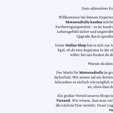
Dein ultimativer E
Willkommen bei deinem Experten
Motorradteile kaufen
möchte
Fortbewegungsmittel – es ist Ausdru
Lebensgefühl sicher und ungetrübt
Upgrade durch spezifi
Unser
Online Shop
hat es sich zur 
Egal, ob du eine Reparatur in der 
willst: Bei uns findest du 
Warum du deine 
Der Markt für
Motorradteile
ist gr
Sicherheit. Wir setzen auf ein Sortime
Schrauben so einfach wie möglich z
an, ohne dass d
Ein großer Vorteil unseres Shops i
Versand
. Wir wissen, dass man ni
die nächste Tour ansteht. Unser Lo
Ve