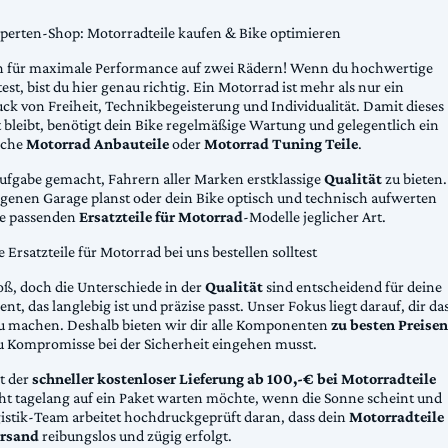
xperten-Shop: Motorradteile kaufen & Bike optimieren
 für maximale Performance auf zwei Rädern! Wenn du hochwertige
st, bist du hier genau richtig. Ein Motorrad ist mehr als nur ein
ck von Freiheit, Technikbegeisterung und Individualität. Damit dieses
 bleibt, benötigt dein Bike regelmäßige Wartung und gelegentlich ein
sche
Motorrad Anbauteile
oder
Motorrad Tuning Teile
.
Aufgabe gemacht, Fahrern aller Marken erstklassige
Qualität
zu bieten.
eigenen Garage planst oder dein Bike optisch und technisch aufwerten
die passenden
Ersatzteile für Motorrad
-Modelle jeglicher Art.
Ersatzteile für Motorrad bei uns bestellen solltest
oß, doch die Unterschiede in der
Qualität
sind entscheidend für deine
nt, das langlebig ist und präzise passt. Unser Fokus liegt darauf, dir da
u machen. Deshalb bieten wir dir alle Komponenten
zu besten Preisen
u Kompromisse bei der Sicherheit eingehen musst.
st der
schneller kostenloser Lieferung ab 100,-€ bei Motorradteile
cht tagelang auf ein Paket warten möchte, wenn die Sonne scheint und
gistik-Team arbeitet hochdruckgeprüft daran, dass dein
Motorradteile
rsand
reibungslos und zügig erfolgt.