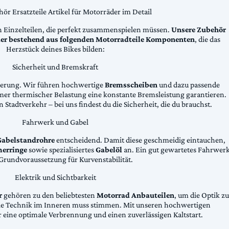
ör Ersatzteile Artikel für Motorräder im Detail
n Einzelteilen, die perfekt zusammenspielen müssen.
Unsere Zubehör
äder bestehend aus folgenden Motorradteile Komponenten
, die das
Herzstück deines Bikes bilden:
Sicherheit und Bremskraft
zögerung. Wir führen hochwertige
Bremsscheiben
und dazu passende
emer thermischer Belastung eine konstante Bremsleistung garantieren.
 Stadtverkehr – bei uns findest du die Sicherheit, die du brauchst.
Fahrwerk und Gabel
Gabelstandrohre
entscheidend. Damit diese geschmeidig eintauchen,
erringe
sowie spezialisiertes
Gabelöl
an. Ein gut gewartetes Fahrwer
e Grundvoraussetzung für Kurvenstabilität.
Elektrik und Sichtbarkeit
r
gehören zu den beliebtesten
Motorrad Anbauteilen
, um die Optik zu
die Technik im Inneren muss stimmen. Mit unseren hochwertigen
 eine optimale Verbrennung und einen zuverlässigen Kaltstart.