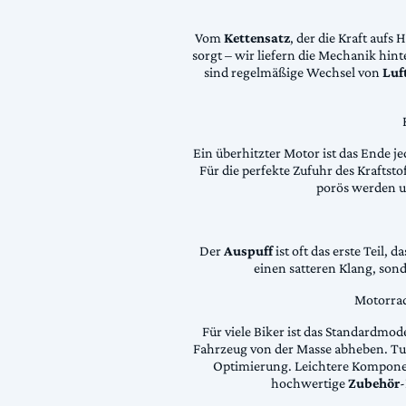
Vom
Kettensatz
, der die Kraft aufs 
sorgt – wir liefern die Mechanik hin
sind regelmäßige Wechsel von
Luft
Ein überhitzter Motor ist das Ende je
Für die perfekte Zufuhr des Krafts
porös werden 
Der
Auspuff
ist oft das erste Teil, 
einen satteren Klang, son
Motorrad
Für viele Biker ist das Standardmode
Fahrzeug von der Masse abheben. Tun
Optimierung. Leichtere Komponen
hochwertige
Zubehör
-