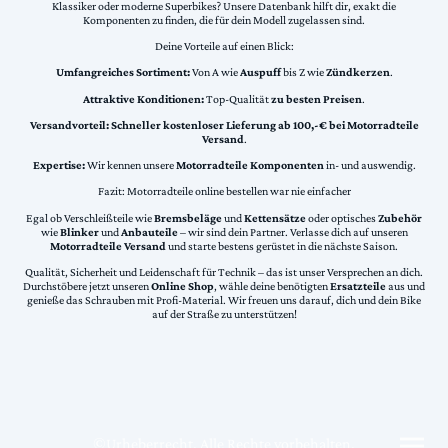
Klassiker oder moderne Superbikes? Unsere Datenbank hilft dir, exakt die
Komponenten zu finden, die für dein Modell zugelassen sind.
Deine Vorteile auf einen Blick:
Umfangreiches Sortiment:
Von A wie
Auspuff
bis Z wie
Zündkerzen
.
Attraktive Konditionen:
Top-Qualität
zu besten Preisen
.
Versandvorteil:
Schneller kostenloser Lieferung ab 100,-€ bei Motorradteile
Versand
.
Expertise:
Wir kennen unsere
Motorradteile Komponenten
in- und auswendig.
Fazit: Motorradteile online bestellen war nie einfacher
Egal ob Verschleißteile wie
Bremsbeläge
und
Kettensätze
oder optisches
Zubehör
wie
Blinker
und
Anbauteile
– wir sind dein Partner. Verlasse dich auf unseren
Motorradteile Versand
und starte bestens gerüstet in die nächste Saison.
Qualität, Sicherheit und Leidenschaft für Technik – das ist unser Versprechen an dich.
Durchstöbere jetzt unseren
Online Shop
, wähle deine benötigten
Ersatzteile
aus und
genieße das Schrauben mit Profi-Material. Wir freuen uns darauf, dich und dein Bike
auf der Straße zu unterstützen!
©Urheberrecht. Alle Rechte vorbehalten.