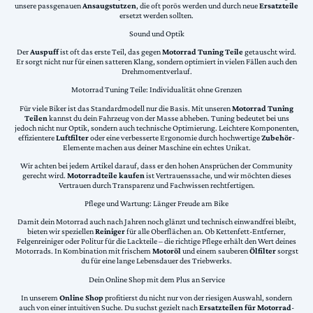
unsere passgenauen
Ansaugstutzen
, die oft porös werden und durch neue
Ersatzteile
ersetzt werden sollten.
Sound und Optik
Der
Auspuff
ist oft das erste Teil, das gegen
Motorrad Tuning Teile
getauscht wird.
Er sorgt nicht nur für einen satteren Klang, sondern optimiert in vielen Fällen auch den
Drehmomentverlauf.
Motorrad Tuning Teile: Individualität ohne Grenzen
Für viele Biker ist das Standardmodell nur die Basis. Mit unseren
Motorrad Tuning
Teilen
kannst du dein Fahrzeug von der Masse abheben. Tuning bedeutet bei uns
jedoch nicht nur Optik, sondern auch technische Optimierung. Leichtere Komponenten,
effizientere
Luftfilter
oder eine verbesserte Ergonomie durch hochwertige
Zubehör
-
Elemente machen aus deiner Maschine ein echtes Unikat.
Wir achten bei jedem Artikel darauf, dass er den hohen Ansprüchen der Community
gerecht wird.
Motorradteile kaufen
ist Vertrauenssache, und wir möchten dieses
Vertrauen durch Transparenz und Fachwissen rechtfertigen.
Pflege und Wartung: Länger Freude am Bike
Damit dein Motorrad auch nach Jahren noch glänzt und technisch einwandfrei bleibt,
bieten wir speziellen
Reiniger
für alle Oberflächen an. Ob Kettenfett-Entferner,
Felgenreiniger oder Politur für die Lackteile – die richtige Pflege erhält den Wert deines
Motorrads. In Kombination mit frischem
Motoröl
und einem sauberen
Ölfilter
sorgst
du für eine lange Lebensdauer des Triebwerks.
Dein Online Shop mit dem Plus an Service
In unserem
Online Shop
profitierst du nicht nur von der riesigen Auswahl, sondern
auch von einer intuitiven Suche. Du suchst gezielt nach
Ersatzteilen für Motorrad
-