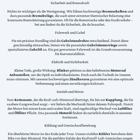
Sicherheit und Bremskraft
Nichts ist wichtiger als die Verzögerung. Wir führen hochwertige
Bremsscheiben
und
dazu passende
Bremsbeläge
, die auch unter extremer thermischer Belastung eine
konstante Bremsleistung garantieren. Ob für die Rennstrecke oder den Stadtverkehr –
bei uns findest du die Sicherheit, die du brauchst.
Fahrwerk und Gabel
Für ein präzises Handling sind die
Gabelstandrohre
entscheidend. Damit diese
geschmeidig eintauchen, bieten wir die passenden
Gabelsimmerringe
sowie
spezialisiertes
Gabelöl
an. Ein gut gewartetes Fahrwerk ist die Grundvoraussetzung
für Kurvenstabilität.
Elektrik und Sichtbarkeit
Kleine Teile, große Wirkung:
Blinker
gehören zu den beliebtesten
Motorrad
Anbauteilen
, um die Optik zu individualisieren. Doch auch die Technik im Inneren
muss stimmen. Mit unseren hochwertigen
Zündkerzen
garantieren wir eine optimale
Verbrennung und einen zuverlässigen Kaltstart.
Antrieb und Motor
Vom
Kettensatz
, der die Kraft aufs Hinterrad überträgt, bis hin zur
Kupplung
, die für
saubere Gangwechsel sorgt – wir liefern die Mechanik hinter deinem Fahrspaß. Damit
der Motor frei atmen kann und sauber läuft, sind regelmäßige Wechsel von
Luftfilter
und
Ölfilter
Pflicht. Das passende
Motoröl
findest du natürlich ebenfalls in unserem
Sortiment.
Kühlung und Gemischaufbereitung
Ein überhitzter Motor ist das Ende jeder Tour. Unsere stabilen
Kühler
bewahren dein
Bike vor dem Hitzetod. Für die perfekte Zufuhr des Kraftstoff-Luft-Gemisches sorgen