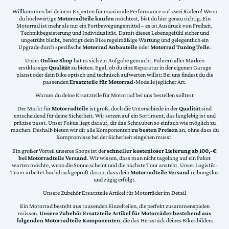
Willkommen bei deinem Experten für maximale Performance auf zwei Rädern! Wenn
du hochwertige
Motorradteile kaufen
möchtest, bist du hier genau richtig. Ein
Motorrad ist mehr als nur ein Fortbewegungsmittel – es ist Ausdruck von Freiheit,
Technikbegeisterung und Individualität. Damit dieses Lebensgefühl sicher und
ungetrübt bleibt, benötigt dein Bike regelmäßige Wartung und gelegentlich ein
Upgrade durch spezifische
Motorrad Anbauteile
oder
Motorrad Tuning Teile
.
Unser
Online Shop
hat es sich zur Aufgabe gemacht, Fahrern aller Marken
erstklassige
Qualität
zu bieten. Egal, ob du eine Reparatur in der eigenen Garage
planst oder dein Bike optisch und technisch aufwerten willst: Bei uns findest du die
passenden
Ersatzteile für Motorrad
-Modelle jeglicher Art.
Warum du deine Ersatzteile für Motorrad bei uns bestellen solltest
Der Markt für
Motorradteile
ist groß, doch die Unterschiede in der
Qualität
sind
entscheidend für deine Sicherheit. Wir setzen auf ein Sortiment, das langlebig ist und
präzise passt. Unser Fokus liegt darauf, dir das Schrauben so einfach wie möglich zu
machen. Deshalb bieten wir dir alle Komponenten
zu besten Preisen
an, ohne dass du
Kompromisse bei der Sicherheit eingehen musst.
Ein großer Vorteil unseres Shops ist der
schneller kostenloser Lieferung ab 100,-€
bei Motorradteile Versand
. Wir wissen, dass man nicht tagelang auf ein Paket
warten möchte, wenn die Sonne scheint und die nächste Tour ansteht. Unser Logistik-
Team arbeitet hochdruckgeprüft daran, dass dein
Motorradteile Versand
reibungslos
und zügig erfolgt.
Unsere Zubehör Ersatzteile Artikel für Motorräder im Detail
Ein Motorrad besteht aus tausenden Einzelteilen, die perfekt zusammenspielen
müssen.
Unsere Zubehör Ersatzteile Artikel für Motorräder bestehend aus
folgenden Motorradteile Komponenten
, die das Herzstück deines Bikes bilden: