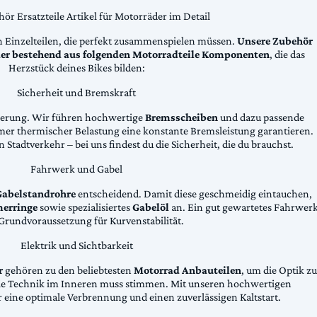
ör Ersatzteile Artikel für Motorräder im Detail
n Einzelteilen, die perfekt zusammenspielen müssen.
Unsere Zubehör
äder bestehend aus folgenden Motorradteile Komponenten
, die das
Herzstück deines Bikes bilden:
Sicherheit und Bremskraft
zögerung. Wir führen hochwertige
Bremsscheiben
und dazu passende
emer thermischer Belastung eine konstante Bremsleistung garantieren.
 Stadtverkehr – bei uns findest du die Sicherheit, die du brauchst.
Fahrwerk und Gabel
Gabelstandrohre
entscheidend. Damit diese geschmeidig eintauchen,
erringe
sowie spezialisiertes
Gabelöl
an. Ein gut gewartetes Fahrwer
e Grundvoraussetzung für Kurvenstabilität.
Elektrik und Sichtbarkeit
r
gehören zu den beliebtesten
Motorrad Anbauteilen
, um die Optik zu
die Technik im Inneren muss stimmen. Mit unseren hochwertigen
 eine optimale Verbrennung und einen zuverlässigen Kaltstart.