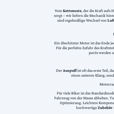
Vom
Kettensatz
, der die Kraft aufs 
sorgt – wir liefern die Mechanik hin
sind regelmäßige Wechsel von
Luft
Ein überhitzter Motor ist das Ende je
Für die perfekte Zufuhr des Krafts
porös werden 
Der
Auspuff
ist oft das erste Teil, 
einen satteren Klang, son
Motorrad
Für viele Biker ist das Standardmode
Fahrzeug von der Masse abheben. Tun
Optimierung. Leichtere Komponen
hochwertige
Zubehör
-