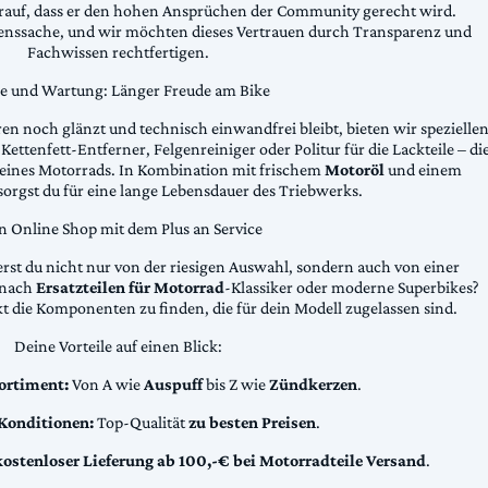
arauf, dass er den hohen Ansprüchen der Community gerecht wird.
uenssache, und wir möchten dieses Vertrauen durch Transparenz und
Fachwissen rechtfertigen.
ge und Wartung: Länger Freude am Bike
n noch glänzt und technisch einwandfrei bleibt, bieten wir spezielle
Kettenfett-Entferner, Felgenreiniger oder Politur für die Lackteile – di
 deines Motorrads. In Kombination mit frischem
Motoröl
und einem
sorgst du für eine lange Lebensdauer des Triebwerks.
n Online Shop mit dem Plus an Service
erst du nicht nur von der riesigen Auswahl, sondern auch von einer
t nach
Ersatzteilen für Motorrad
-Klassiker oder moderne Superbikes?
kt die Komponenten zu finden, die für dein Modell zugelassen sind.
Deine Vorteile auf einen Blick:
ortiment:
Von A wie
Auspuff
bis Z wie
Zündkerzen
.
 Konditionen:
Top-Qualität
zu besten Preisen
.
kostenloser Lieferung ab 100,-€ bei Motorradteile Versand
.