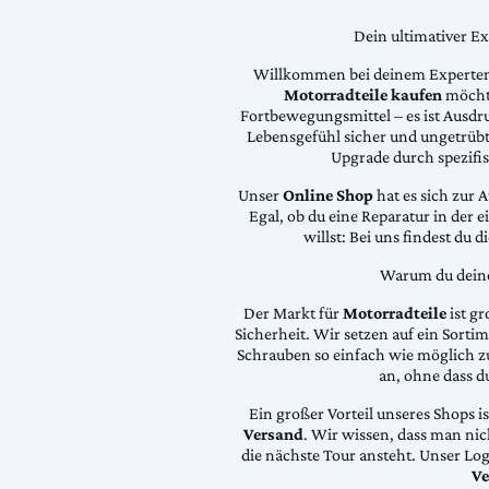
Dein ultimativer E
Willkommen bei deinem Experten
Motorradteile kaufen
möchte
Fortbewegungsmittel – es ist Ausdru
Lebensgefühl sicher und ungetrübt
Upgrade durch spezifi
Unser
Online Shop
hat es sich zur 
Egal, ob du eine Reparatur in der 
willst: Bei uns findest du 
Warum du deine 
Der Markt für
Motorradteile
ist gr
Sicherheit. Wir setzen auf ein Sortime
Schrauben so einfach wie möglich z
an, ohne dass d
Ein großer Vorteil unseres Shops i
Versand
. Wir wissen, dass man ni
die nächste Tour ansteht. Unser Lo
Ve