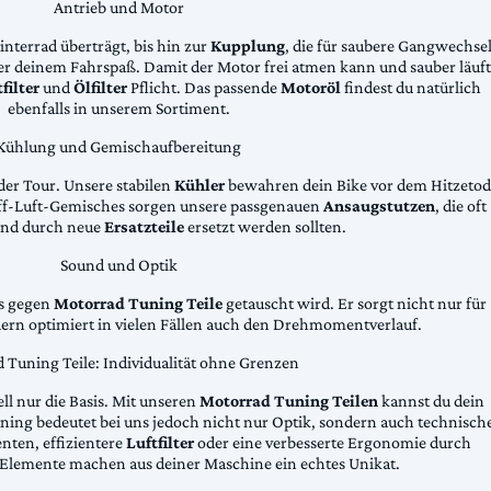
Antrieb und Motor
Hinterrad überträgt, bis hin zur
Kupplung
, die für saubere Gangwechse
ter deinem Fahrspaß. Damit der Motor frei atmen kann und sauber läuft
filter
und
Ölfilter
Pflicht. Das passende
Motoröl
findest du natürlich
ebenfalls in unserem Sortiment.
Kühlung und Gemischaufbereitung
der Tour. Unsere stabilen
Kühler
bewahren dein Bike vor dem Hitzetod
toff-Luft-Gemisches sorgen unsere passgenauen
Ansaugstutzen
, die oft
und durch neue
Ersatzteile
ersetzt werden sollten.
Sound und Optik
das gegen
Motorrad Tuning Teile
getauscht wird. Er sorgt nicht nur für
dern optimiert in vielen Fällen auch den Drehmomentverlauf.
 Tuning Teile: Individualität ohne Grenzen
ll nur die Basis. Mit unseren
Motorrad Tuning Teilen
kannst du dein
ing bedeutet bei uns jedoch nicht nur Optik, sondern auch technisch
ten, effizientere
Luftfilter
oder eine verbesserte Ergonomie durch
Elemente machen aus deiner Maschine ein echtes Unikat.