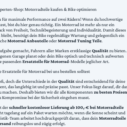
xperten-Shop: Motorradteile kaufen & Bike optimieren
 für maximale Performance auf zwei Rädern! Wenn du hochwertige
st, bist du hier genau richtig. Ein Motorrad ist mehr als nur ein
ck von Freiheit, Technikbegeisterung und Individualität. Damit dieses
 bleibt, benötigt dein Bike regelmäßige Wartung und gelegentlich ein
sche
Motorrad Anbauteile
oder
Motorrad Tuning Teile
.
Aufgabe gemacht, Fahrern aller Marken erstklassige
Qualität
zu bieten.
eigenen Garage planst oder dein Bike optisch und technisch aufwerten
die passenden
Ersatzteile für Motorrad
-Modelle jeglicher Art.
Ersatzteile für Motorrad bei uns bestellen solltest
oß, doch die Unterschiede in der
Qualität
sind entscheidend für deine
nt, das langlebig ist und präzise passt. Unser Fokus liegt darauf, dir da
u machen. Deshalb bieten wir dir alle Komponenten
zu besten Preisen
u Kompromisse bei der Sicherheit eingehen musst.
st der
schneller kostenloser Lieferung ab 100,-€ bei Motorradteile
cht tagelang auf ein Paket warten möchte, wenn die Sonne scheint und
gistik-Team arbeitet hochdruckgeprüft daran, dass dein
Motorradteile
rsand
reibungslos und zügig erfolgt.