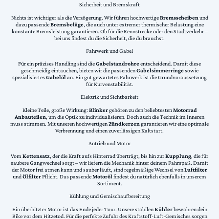
Sicherheit und Bremskraft
Nichts ist wichtiger als die Verzögerung. Wir führen hochwertige
Bremsscheiben
und
dazu passende
Bremsbeläge
, die auch unter extremer thermischer Belastung eine
konstante Bremsleistung garantieren. Ob für die Rennstrecke oder den Stadtverkehr –
bei uns findest du die Sicherheit, die du brauchst.
Fahrwerk und Gabel
Für ein präzises Handling sind die
Gabelstandrohre
entscheidend. Damit diese
geschmeidig eintauchen, bieten wir die passenden
Gabelsimmerringe
sowie
spezialisiertes
Gabelöl
an. Ein gut gewartetes Fahrwerk ist die Grundvoraussetzung
für Kurvenstabilität.
Elektrik und Sichtbarkeit
Kleine Teile, große Wirkung:
Blinker
gehören zu den beliebtesten
Motorrad
Anbauteilen
, um die Optik zu individualisieren. Doch auch die Technik im Inneren
muss stimmen. Mit unseren hochwertigen
Zündkerzen
garantieren wir eine optimale
Verbrennung und einen zuverlässigen Kaltstart.
Antrieb und Motor
Vom
Kettensatz
, der die Kraft aufs Hinterrad überträgt, bis hin zur
Kupplung
, die für
saubere Gangwechsel sorgt – wir liefern die Mechanik hinter deinem Fahrspaß. Damit
der Motor frei atmen kann und sauber läuft, sind regelmäßige Wechsel von
Luftfilter
und
Ölfilter
Pflicht. Das passende
Motoröl
findest du natürlich ebenfalls in unserem
Sortiment.
Kühlung und Gemischaufbereitung
Ein überhitzter Motor ist das Ende jeder Tour. Unsere stabilen
Kühler
bewahren dein
Bike vor dem Hitzetod. Für die perfekte Zufuhr des Kraftstoff-Luft-Gemisches sorgen