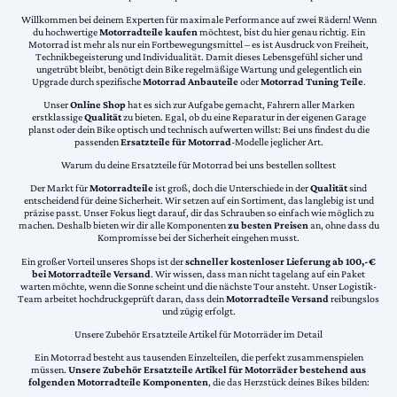
Willkommen bei deinem Experten für maximale Performance auf zwei Rädern! Wenn
du hochwertige
Motorradteile kaufen
möchtest, bist du hier genau richtig. Ein
Motorrad ist mehr als nur ein Fortbewegungsmittel – es ist Ausdruck von Freiheit,
Technikbegeisterung und Individualität. Damit dieses Lebensgefühl sicher und
ungetrübt bleibt, benötigt dein Bike regelmäßige Wartung und gelegentlich ein
Upgrade durch spezifische
Motorrad Anbauteile
oder
Motorrad Tuning Teile
.
Unser
Online Shop
hat es sich zur Aufgabe gemacht, Fahrern aller Marken
erstklassige
Qualität
zu bieten. Egal, ob du eine Reparatur in der eigenen Garage
planst oder dein Bike optisch und technisch aufwerten willst: Bei uns findest du die
passenden
Ersatzteile für Motorrad
-Modelle jeglicher Art.
Warum du deine Ersatzteile für Motorrad bei uns bestellen solltest
Der Markt für
Motorradteile
ist groß, doch die Unterschiede in der
Qualität
sind
entscheidend für deine Sicherheit. Wir setzen auf ein Sortiment, das langlebig ist und
präzise passt. Unser Fokus liegt darauf, dir das Schrauben so einfach wie möglich zu
machen. Deshalb bieten wir dir alle Komponenten
zu besten Preisen
an, ohne dass du
Kompromisse bei der Sicherheit eingehen musst.
Ein großer Vorteil unseres Shops ist der
schneller kostenloser Lieferung ab 100,-€
bei Motorradteile Versand
. Wir wissen, dass man nicht tagelang auf ein Paket
warten möchte, wenn die Sonne scheint und die nächste Tour ansteht. Unser Logistik-
Team arbeitet hochdruckgeprüft daran, dass dein
Motorradteile Versand
reibungslos
und zügig erfolgt.
Unsere Zubehör Ersatzteile Artikel für Motorräder im Detail
Ein Motorrad besteht aus tausenden Einzelteilen, die perfekt zusammenspielen
müssen.
Unsere Zubehör Ersatzteile Artikel für Motorräder bestehend aus
folgenden Motorradteile Komponenten
, die das Herzstück deines Bikes bilden: