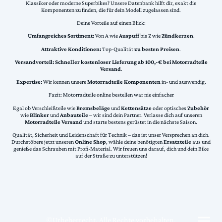
Klassiker oder moderne Superbikes? Unsere Datenbank hilft dir, exakt die
Komponenten zu finden, die für dein Modell zugelassen sind.
Deine Vorteile auf einen Blick:
Umfangreiches Sortiment:
Von A wie
Auspuff
bis Z wie
Zündkerzen
.
Attraktive Konditionen:
Top-Qualität
zu besten Preisen
.
Versandvorteil:
Schneller kostenloser Lieferung ab 100,-€ bei Motorradteile
Versand
.
Expertise:
Wir kennen unsere
Motorradteile Komponenten
in- und auswendig.
Fazit: Motorradteile online bestellen war nie einfacher
Egal ob Verschleißteile wie
Bremsbeläge
und
Kettensätze
oder optisches
Zubehör
wie
Blinker
und
Anbauteile
– wir sind dein Partner. Verlasse dich auf unseren
Motorradteile Versand
und starte bestens gerüstet in die nächste Saison.
Qualität, Sicherheit und Leidenschaft für Technik – das ist unser Versprechen an dich.
Durchstöbere jetzt unseren
Online Shop
, wähle deine benötigten
Ersatzteile
aus und
genieße das Schrauben mit Profi-Material. Wir freuen uns darauf, dich und dein Bike
auf der Straße zu unterstützen!
©Urheberrecht. Alle Rechte vorbehalten.