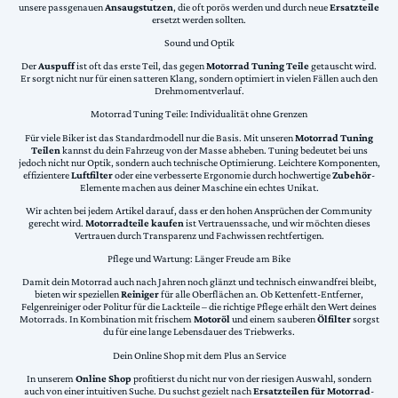
unsere passgenauen
Ansaugstutzen
, die oft porös werden und durch neue
Ersatzteile
ersetzt werden sollten.
Sound und Optik
Der
Auspuff
ist oft das erste Teil, das gegen
Motorrad Tuning Teile
getauscht wird.
Er sorgt nicht nur für einen satteren Klang, sondern optimiert in vielen Fällen auch den
Drehmomentverlauf.
Motorrad Tuning Teile: Individualität ohne Grenzen
Für viele Biker ist das Standardmodell nur die Basis. Mit unseren
Motorrad Tuning
Teilen
kannst du dein Fahrzeug von der Masse abheben. Tuning bedeutet bei uns
jedoch nicht nur Optik, sondern auch technische Optimierung. Leichtere Komponenten,
effizientere
Luftfilter
oder eine verbesserte Ergonomie durch hochwertige
Zubehör
-
Elemente machen aus deiner Maschine ein echtes Unikat.
Wir achten bei jedem Artikel darauf, dass er den hohen Ansprüchen der Community
gerecht wird.
Motorradteile kaufen
ist Vertrauenssache, und wir möchten dieses
Vertrauen durch Transparenz und Fachwissen rechtfertigen.
Pflege und Wartung: Länger Freude am Bike
Damit dein Motorrad auch nach Jahren noch glänzt und technisch einwandfrei bleibt,
bieten wir speziellen
Reiniger
für alle Oberflächen an. Ob Kettenfett-Entferner,
Felgenreiniger oder Politur für die Lackteile – die richtige Pflege erhält den Wert deines
Motorrads. In Kombination mit frischem
Motoröl
und einem sauberen
Ölfilter
sorgst
du für eine lange Lebensdauer des Triebwerks.
Dein Online Shop mit dem Plus an Service
In unserem
Online Shop
profitierst du nicht nur von der riesigen Auswahl, sondern
auch von einer intuitiven Suche. Du suchst gezielt nach
Ersatzteilen für Motorrad
-