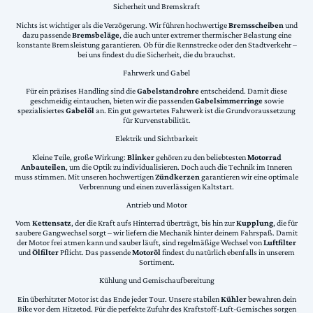
Sicherheit und Bremskraft
Nichts ist wichtiger als die Verzögerung. Wir führen hochwertige
Bremsscheiben
und
dazu passende
Bremsbeläge
, die auch unter extremer thermischer Belastung eine
konstante Bremsleistung garantieren. Ob für die Rennstrecke oder den Stadtverkehr –
bei uns findest du die Sicherheit, die du brauchst.
Fahrwerk und Gabel
Für ein präzises Handling sind die
Gabelstandrohre
entscheidend. Damit diese
geschmeidig eintauchen, bieten wir die passenden
Gabelsimmerringe
sowie
spezialisiertes
Gabelöl
an. Ein gut gewartetes Fahrwerk ist die Grundvoraussetzung
für Kurvenstabilität.
Elektrik und Sichtbarkeit
Kleine Teile, große Wirkung:
Blinker
gehören zu den beliebtesten
Motorrad
Anbauteilen
, um die Optik zu individualisieren. Doch auch die Technik im Inneren
muss stimmen. Mit unseren hochwertigen
Zündkerzen
garantieren wir eine optimale
Verbrennung und einen zuverlässigen Kaltstart.
Antrieb und Motor
Vom
Kettensatz
, der die Kraft aufs Hinterrad überträgt, bis hin zur
Kupplung
, die für
saubere Gangwechsel sorgt – wir liefern die Mechanik hinter deinem Fahrspaß. Damit
der Motor frei atmen kann und sauber läuft, sind regelmäßige Wechsel von
Luftfilter
und
Ölfilter
Pflicht. Das passende
Motoröl
findest du natürlich ebenfalls in unserem
Sortiment.
Kühlung und Gemischaufbereitung
Ein überhitzter Motor ist das Ende jeder Tour. Unsere stabilen
Kühler
bewahren dein
Bike vor dem Hitzetod. Für die perfekte Zufuhr des Kraftstoff-Luft-Gemisches sorgen