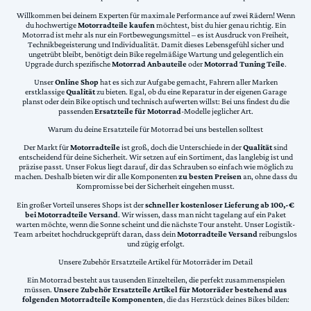
Willkommen bei deinem Experten für maximale Performance auf zwei Rädern! Wenn
du hochwertige
Motorradteile kaufen
möchtest, bist du hier genau richtig. Ein
Motorrad ist mehr als nur ein Fortbewegungsmittel – es ist Ausdruck von Freiheit,
Technikbegeisterung und Individualität. Damit dieses Lebensgefühl sicher und
ungetrübt bleibt, benötigt dein Bike regelmäßige Wartung und gelegentlich ein
Upgrade durch spezifische
Motorrad Anbauteile
oder
Motorrad Tuning Teile
.
Unser
Online Shop
hat es sich zur Aufgabe gemacht, Fahrern aller Marken
erstklassige
Qualität
zu bieten. Egal, ob du eine Reparatur in der eigenen Garage
planst oder dein Bike optisch und technisch aufwerten willst: Bei uns findest du die
passenden
Ersatzteile für Motorrad
-Modelle jeglicher Art.
Warum du deine Ersatzteile für Motorrad bei uns bestellen solltest
Der Markt für
Motorradteile
ist groß, doch die Unterschiede in der
Qualität
sind
entscheidend für deine Sicherheit. Wir setzen auf ein Sortiment, das langlebig ist und
präzise passt. Unser Fokus liegt darauf, dir das Schrauben so einfach wie möglich zu
machen. Deshalb bieten wir dir alle Komponenten
zu besten Preisen
an, ohne dass du
Kompromisse bei der Sicherheit eingehen musst.
Ein großer Vorteil unseres Shops ist der
schneller kostenloser Lieferung ab 100,-€
bei Motorradteile Versand
. Wir wissen, dass man nicht tagelang auf ein Paket
warten möchte, wenn die Sonne scheint und die nächste Tour ansteht. Unser Logistik-
Team arbeitet hochdruckgeprüft daran, dass dein
Motorradteile Versand
reibungslos
und zügig erfolgt.
Unsere Zubehör Ersatzteile Artikel für Motorräder im Detail
Ein Motorrad besteht aus tausenden Einzelteilen, die perfekt zusammenspielen
müssen.
Unsere Zubehör Ersatzteile Artikel für Motorräder bestehend aus
folgenden Motorradteile Komponenten
, die das Herzstück deines Bikes bilden: