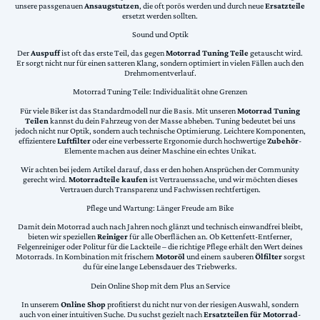
unsere passgenauen
Ansaugstutzen
, die oft porös werden und durch neue
Ersatzteile
ersetzt werden sollten.
Sound und Optik
Der
Auspuff
ist oft das erste Teil, das gegen
Motorrad Tuning Teile
getauscht wird.
Er sorgt nicht nur für einen satteren Klang, sondern optimiert in vielen Fällen auch den
Drehmomentverlauf.
Motorrad Tuning Teile: Individualität ohne Grenzen
Für viele Biker ist das Standardmodell nur die Basis. Mit unseren
Motorrad Tuning
Teilen
kannst du dein Fahrzeug von der Masse abheben. Tuning bedeutet bei uns
jedoch nicht nur Optik, sondern auch technische Optimierung. Leichtere Komponenten,
effizientere
Luftfilter
oder eine verbesserte Ergonomie durch hochwertige
Zubehör
-
Elemente machen aus deiner Maschine ein echtes Unikat.
Wir achten bei jedem Artikel darauf, dass er den hohen Ansprüchen der Community
gerecht wird.
Motorradteile kaufen
ist Vertrauenssache, und wir möchten dieses
Vertrauen durch Transparenz und Fachwissen rechtfertigen.
Pflege und Wartung: Länger Freude am Bike
Damit dein Motorrad auch nach Jahren noch glänzt und technisch einwandfrei bleibt,
bieten wir speziellen
Reiniger
für alle Oberflächen an. Ob Kettenfett-Entferner,
Felgenreiniger oder Politur für die Lackteile – die richtige Pflege erhält den Wert deines
Motorrads. In Kombination mit frischem
Motoröl
und einem sauberen
Ölfilter
sorgst
du für eine lange Lebensdauer des Triebwerks.
Dein Online Shop mit dem Plus an Service
In unserem
Online Shop
profitierst du nicht nur von der riesigen Auswahl, sondern
auch von einer intuitiven Suche. Du suchst gezielt nach
Ersatzteilen für Motorrad
-