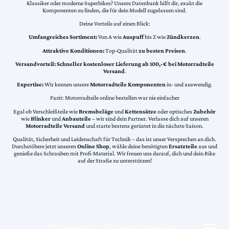
Klassiker oder moderne Superbikes? Unsere Datenbank hilft dir, exakt die
Komponenten zu finden, die für dein Modell zugelassen sind.
Deine Vorteile auf einen Blick:
Umfangreiches Sortiment:
Von A wie
Auspuff
bis Z wie
Zündkerzen
.
Attraktive Konditionen:
Top-Qualität
zu besten Preisen
.
Versandvorteil:
Schneller kostenloser Lieferung ab 100,-€ bei Motorradteile
Versand
.
Expertise:
Wir kennen unsere
Motorradteile Komponenten
in- und auswendig.
Fazit: Motorradteile online bestellen war nie einfacher
Egal ob Verschleißteile wie
Bremsbeläge
und
Kettensätze
oder optisches
Zubehör
wie
Blinker
und
Anbauteile
– wir sind dein Partner. Verlasse dich auf unseren
Motorradteile Versand
und starte bestens gerüstet in die nächste Saison.
Qualität, Sicherheit und Leidenschaft für Technik – das ist unser Versprechen an dich.
Durchstöbere jetzt unseren
Online Shop
, wähle deine benötigten
Ersatzteile
aus und
genieße das Schrauben mit Profi-Material. Wir freuen uns darauf, dich und dein Bike
auf der Straße zu unterstützen!
©Urheberrecht. Alle Rechte vorbehalten.