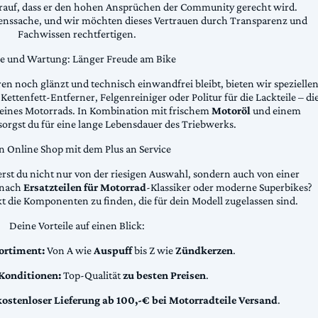
arauf, dass er den hohen Ansprüchen der Community gerecht wird.
uenssache, und wir möchten dieses Vertrauen durch Transparenz und
Fachwissen rechtfertigen.
ge und Wartung: Länger Freude am Bike
n noch glänzt und technisch einwandfrei bleibt, bieten wir spezielle
Kettenfett-Entferner, Felgenreiniger oder Politur für die Lackteile – di
 deines Motorrads. In Kombination mit frischem
Motoröl
und einem
sorgst du für eine lange Lebensdauer des Triebwerks.
n Online Shop mit dem Plus an Service
erst du nicht nur von der riesigen Auswahl, sondern auch von einer
t nach
Ersatzteilen für Motorrad
-Klassiker oder moderne Superbikes?
kt die Komponenten zu finden, die für dein Modell zugelassen sind.
Deine Vorteile auf einen Blick:
ortiment:
Von A wie
Auspuff
bis Z wie
Zündkerzen
.
 Konditionen:
Top-Qualität
zu besten Preisen
.
kostenloser Lieferung ab 100,-€ bei Motorradteile Versand
.