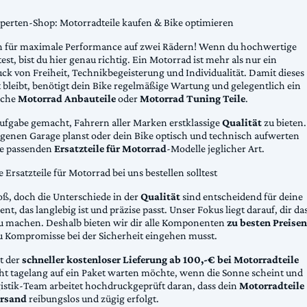
xperten-Shop: Motorradteile kaufen & Bike optimieren
 für maximale Performance auf zwei Rädern! Wenn du hochwertige
st, bist du hier genau richtig. Ein Motorrad ist mehr als nur ein
ck von Freiheit, Technikbegeisterung und Individualität. Damit dieses
 bleibt, benötigt dein Bike regelmäßige Wartung und gelegentlich ein
sche
Motorrad Anbauteile
oder
Motorrad Tuning Teile
.
Aufgabe gemacht, Fahrern aller Marken erstklassige
Qualität
zu bieten.
eigenen Garage planst oder dein Bike optisch und technisch aufwerten
die passenden
Ersatzteile für Motorrad
-Modelle jeglicher Art.
Ersatzteile für Motorrad bei uns bestellen solltest
oß, doch die Unterschiede in der
Qualität
sind entscheidend für deine
nt, das langlebig ist und präzise passt. Unser Fokus liegt darauf, dir da
u machen. Deshalb bieten wir dir alle Komponenten
zu besten Preisen
u Kompromisse bei der Sicherheit eingehen musst.
st der
schneller kostenloser Lieferung ab 100,-€ bei Motorradteile
cht tagelang auf ein Paket warten möchte, wenn die Sonne scheint und
gistik-Team arbeitet hochdruckgeprüft daran, dass dein
Motorradteile
rsand
reibungslos und zügig erfolgt.