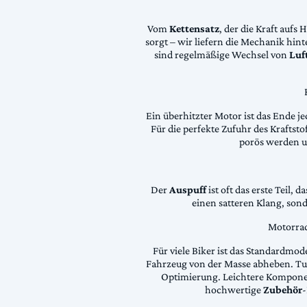
Vom
Kettensatz
, der die Kraft aufs 
sorgt – wir liefern die Mechanik hin
sind regelmäßige Wechsel von
Luft
Ein überhitzter Motor ist das Ende je
Für die perfekte Zufuhr des Krafts
porös werden 
Der
Auspuff
ist oft das erste Teil, 
einen satteren Klang, son
Motorrad
Für viele Biker ist das Standardmode
Fahrzeug von der Masse abheben. Tun
Optimierung. Leichtere Komponen
hochwertige
Zubehör
-