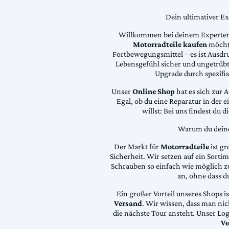
Dein ultimativer E
Willkommen bei deinem Experten
Motorradteile kaufen
möchte
Fortbewegungsmittel – es ist Ausdru
Lebensgefühl sicher und ungetrübt
Upgrade durch spezifi
Unser
Online Shop
hat es sich zur 
Egal, ob du eine Reparatur in der 
willst: Bei uns findest du 
Warum du deine 
Der Markt für
Motorradteile
ist gr
Sicherheit. Wir setzen auf ein Sortime
Schrauben so einfach wie möglich z
an, ohne dass d
Ein großer Vorteil unseres Shops i
Versand
. Wir wissen, dass man ni
die nächste Tour ansteht. Unser Lo
Ve