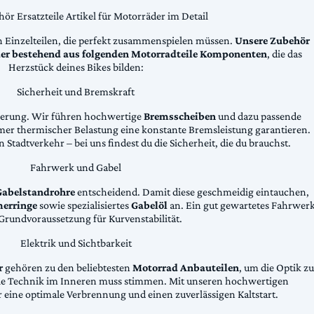
ör Ersatzteile Artikel für Motorräder im Detail
n Einzelteilen, die perfekt zusammenspielen müssen.
Unsere Zubehör
äder bestehend aus folgenden Motorradteile Komponenten
, die das
Herzstück deines Bikes bilden:
Sicherheit und Bremskraft
zögerung. Wir führen hochwertige
Bremsscheiben
und dazu passende
emer thermischer Belastung eine konstante Bremsleistung garantieren.
 Stadtverkehr – bei uns findest du die Sicherheit, die du brauchst.
Fahrwerk und Gabel
Gabelstandrohre
entscheidend. Damit diese geschmeidig eintauchen,
erringe
sowie spezialisiertes
Gabelöl
an. Ein gut gewartetes Fahrwer
e Grundvoraussetzung für Kurvenstabilität.
Elektrik und Sichtbarkeit
r
gehören zu den beliebtesten
Motorrad Anbauteilen
, um die Optik zu
die Technik im Inneren muss stimmen. Mit unseren hochwertigen
 eine optimale Verbrennung und einen zuverlässigen Kaltstart.