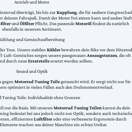
Antrieb und Motor
Hinterrad überträgt, bis hin zur
Kupplung
, die für saubere Gangwechse
ter deinem Fahrspaß. Damit der Motor frei atmen kann und sauber läuft
filter
und
Ölfilter
Pflicht. Das passende
Motoröl
findest du natürlich
ebenfalls in unserem Sortiment.
Kühlung und Gemischaufbereitung
der Tour. Unsere stabilen
Kühler
bewahren dein Bike vor dem Hitzetod
toff-Luft-Gemisches sorgen unsere passgenauen
Ansaugstutzen
, die oft
und durch neue
Ersatzteile
ersetzt werden sollten.
Sound und Optik
das gegen
Motorrad Tuning Teile
getauscht wird. Er sorgt nicht nur für
dern optimiert in vielen Fällen auch den Drehmomentverlauf.
 Tuning Teile: Individualität ohne Grenzen
ll nur die Basis. Mit unseren
Motorrad Tuning Teilen
kannst du dein
ing bedeutet bei uns jedoch nicht nur Optik, sondern auch technisch
ten, effizientere
Luftfilter
oder eine verbesserte Ergonomie durch
Elemente machen aus deiner Maschine ein echtes Unikat.