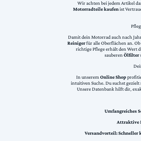
Wir achten bei jedem Artikel d
Motorradteile kaufen
ist Vertra
Pfle
Damit dein Motorrad auch nach Jahre
Reiniger
für alle Oberflächen an. Ob 
richtige Pflege erhält den Wert
sauberen
Ölfilter
Dei
In unserem
Online Shop
profiti
intuitiven Suche. Du suchst geziel
Unsere Datenbank hilft dir, exa
Umfangreiches S
Attraktive
Versandvorteil:
Schneller 