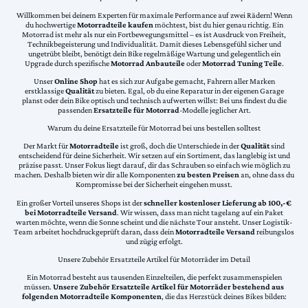
Willkommen bei deinem Experten für maximale Performance auf zwei Rädern! Wenn
du hochwertige
Motorradteile kaufen
möchtest, bist du hier genau richtig. Ein
Motorrad ist mehr als nur ein Fortbewegungsmittel – es ist Ausdruck von Freiheit,
Technikbegeisterung und Individualität. Damit dieses Lebensgefühl sicher und
ungetrübt bleibt, benötigt dein Bike regelmäßige Wartung und gelegentlich ein
Upgrade durch spezifische
Motorrad Anbauteile
oder
Motorrad Tuning Teile
.
Unser
Online Shop
hat es sich zur Aufgabe gemacht, Fahrern aller Marken
erstklassige
Qualität
zu bieten. Egal, ob du eine Reparatur in der eigenen Garage
planst oder dein Bike optisch und technisch aufwerten willst: Bei uns findest du die
passenden
Ersatzteile für Motorrad
-Modelle jeglicher Art.
Warum du deine Ersatzteile für Motorrad bei uns bestellen solltest
Der Markt für
Motorradteile
ist groß, doch die Unterschiede in der
Qualität
sind
entscheidend für deine Sicherheit. Wir setzen auf ein Sortiment, das langlebig ist und
präzise passt. Unser Fokus liegt darauf, dir das Schrauben so einfach wie möglich zu
machen. Deshalb bieten wir dir alle Komponenten
zu besten Preisen
an, ohne dass du
Kompromisse bei der Sicherheit eingehen musst.
Ein großer Vorteil unseres Shops ist der
schneller kostenloser Lieferung ab 100,-€
bei Motorradteile Versand
. Wir wissen, dass man nicht tagelang auf ein Paket
warten möchte, wenn die Sonne scheint und die nächste Tour ansteht. Unser Logistik-
Team arbeitet hochdruckgeprüft daran, dass dein
Motorradteile Versand
reibungslos
und zügig erfolgt.
Unsere Zubehör Ersatzteile Artikel für Motorräder im Detail
Ein Motorrad besteht aus tausenden Einzelteilen, die perfekt zusammenspielen
müssen.
Unsere Zubehör Ersatzteile Artikel für Motorräder bestehend aus
folgenden Motorradteile Komponenten
, die das Herzstück deines Bikes bilden: