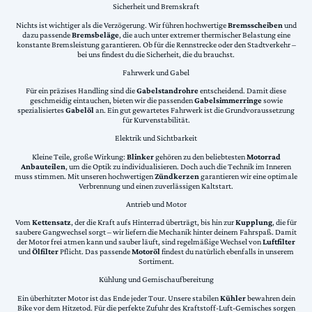
Sicherheit und Bremskraft
Nichts ist wichtiger als die Verzögerung. Wir führen hochwertige
Bremsscheiben
und
dazu passende
Bremsbeläge
, die auch unter extremer thermischer Belastung eine
konstante Bremsleistung garantieren. Ob für die Rennstrecke oder den Stadtverkehr –
bei uns findest du die Sicherheit, die du brauchst.
Fahrwerk und Gabel
Für ein präzises Handling sind die
Gabelstandrohre
entscheidend. Damit diese
geschmeidig eintauchen, bieten wir die passenden
Gabelsimmerringe
sowie
spezialisiertes
Gabelöl
an. Ein gut gewartetes Fahrwerk ist die Grundvoraussetzung
für Kurvenstabilität.
Elektrik und Sichtbarkeit
Kleine Teile, große Wirkung:
Blinker
gehören zu den beliebtesten
Motorrad
Anbauteilen
, um die Optik zu individualisieren. Doch auch die Technik im Inneren
muss stimmen. Mit unseren hochwertigen
Zündkerzen
garantieren wir eine optimale
Verbrennung und einen zuverlässigen Kaltstart.
Antrieb und Motor
Vom
Kettensatz
, der die Kraft aufs Hinterrad überträgt, bis hin zur
Kupplung
, die für
saubere Gangwechsel sorgt – wir liefern die Mechanik hinter deinem Fahrspaß. Damit
der Motor frei atmen kann und sauber läuft, sind regelmäßige Wechsel von
Luftfilter
und
Ölfilter
Pflicht. Das passende
Motoröl
findest du natürlich ebenfalls in unserem
Sortiment.
Kühlung und Gemischaufbereitung
Ein überhitzter Motor ist das Ende jeder Tour. Unsere stabilen
Kühler
bewahren dein
Bike vor dem Hitzetod. Für die perfekte Zufuhr des Kraftstoff-Luft-Gemisches sorgen