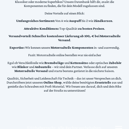
Klassiker oder moderne Superbikes? Unsere Datenbank hilft dir, exakt die
Komponenten zu finden, die für dein Modell zugelassen sind.
Deine Vorteile auf einen Blick:
Umfangreiches Sortiment:
Von A wie
Auspuff
bis Z wie
Zündkerzen
.
Attraktive Konditionen:
Top-Qualität
zu besten Preisen
.
Versandvorteil:
Schneller kostenloser Lieferung ab 100,-€ bei Motorradteile
Versand
.
Expertise:
Wir kennen unsere
Motorradteile Komponenten
in- und auswendig.
Fazit: Motorradteile online bestellen war nie einfacher
Egal ob Verschleißteile wie
Bremsbeläge
und
Kettensätze
oder optisches
Zubehör
wie
Blinker
und
Anbauteile
– wir sind dein Partner. Verlasse dich auf unseren
Motorradteile Versand
und starte bestens gerüstet in die nächste Saison.
Qualität, Sicherheit und Leidenschaft für Technik – das ist unser Versprechen an dich.
Durchstöbere jetzt unseren
Online Shop
, wähle deine benötigten
Ersatzteile
aus und
genieße das Schrauben mit Profi-Material. Wir freuen uns darauf, dich und dein Bike
auf der Straße zu unterstützen!
©Urheberrecht. Alle Rechte vorbehalten.