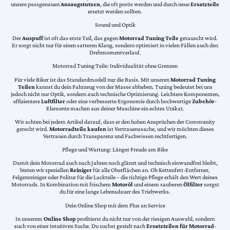
unsere passgenauen
Ansaugstutzen
, die oft porös werden und durch neue
Ersatzteile
ersetzt werden sollten.
Sound und Optik
Der
Auspuff
ist oft das erste Teil, das gegen
Motorrad Tuning Teile
getauscht wird.
Er sorgt nicht nur für einen satteren Klang, sondern optimiert in vielen Fällen auch den
Drehmomentverlauf.
Motorrad Tuning Teile: Individualität ohne Grenzen
Für viele Biker ist das Standardmodell nur die Basis. Mit unseren
Motorrad Tuning
Teilen
kannst du dein Fahrzeug von der Masse abheben. Tuning bedeutet bei uns
jedoch nicht nur Optik, sondern auch technische Optimierung. Leichtere Komponenten,
effizientere
Luftfilter
oder eine verbesserte Ergonomie durch hochwertige
Zubehör
-
Elemente machen aus deiner Maschine ein echtes Unikat.
Wir achten bei jedem Artikel darauf, dass er den hohen Ansprüchen der Community
gerecht wird.
Motorradteile kaufen
ist Vertrauenssache, und wir möchten dieses
Vertrauen durch Transparenz und Fachwissen rechtfertigen.
Pflege und Wartung: Länger Freude am Bike
Damit dein Motorrad auch nach Jahren noch glänzt und technisch einwandfrei bleibt,
bieten wir speziellen
Reiniger
für alle Oberflächen an. Ob Kettenfett-Entferner,
Felgenreiniger oder Politur für die Lackteile – die richtige Pflege erhält den Wert deines
Motorrads. In Kombination mit frischem
Motoröl
und einem sauberen
Ölfilter
sorgst
du für eine lange Lebensdauer des Triebwerks.
Dein Online Shop mit dem Plus an Service
In unserem
Online Shop
profitierst du nicht nur von der riesigen Auswahl, sondern
auch von einer intuitiven Suche. Du suchst gezielt nach
Ersatzteilen für Motorrad
-