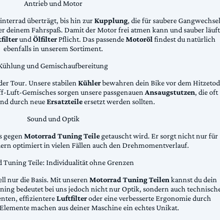
Antrieb und Motor
Hinterrad überträgt, bis hin zur
Kupplung
, die für saubere Gangwechse
ter deinem Fahrspaß. Damit der Motor frei atmen kann und sauber läuft
filter
und
Ölfilter
Pflicht. Das passende
Motoröl
findest du natürlich
ebenfalls in unserem Sortiment.
Kühlung und Gemischaufbereitung
der Tour. Unsere stabilen
Kühler
bewahren dein Bike vor dem Hitzetod
toff-Luft-Gemisches sorgen unsere passgenauen
Ansaugstutzen
, die oft
und durch neue
Ersatzteile
ersetzt werden sollten.
Sound und Optik
das gegen
Motorrad Tuning Teile
getauscht wird. Er sorgt nicht nur für
dern optimiert in vielen Fällen auch den Drehmomentverlauf.
 Tuning Teile: Individualität ohne Grenzen
ll nur die Basis. Mit unseren
Motorrad Tuning Teilen
kannst du dein
ing bedeutet bei uns jedoch nicht nur Optik, sondern auch technisch
ten, effizientere
Luftfilter
oder eine verbesserte Ergonomie durch
Elemente machen aus deiner Maschine ein echtes Unikat.