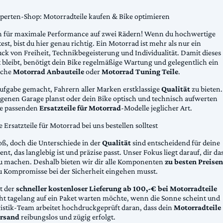
xperten-Shop: Motorradteile kaufen & Bike optimieren
 für maximale Performance auf zwei Rädern! Wenn du hochwertige
st, bist du hier genau richtig. Ein Motorrad ist mehr als nur ein
ck von Freiheit, Technikbegeisterung und Individualität. Damit dieses
 bleibt, benötigt dein Bike regelmäßige Wartung und gelegentlich ein
sche
Motorrad Anbauteile
oder
Motorrad Tuning Teile
.
Aufgabe gemacht, Fahrern aller Marken erstklassige
Qualität
zu bieten.
eigenen Garage planst oder dein Bike optisch und technisch aufwerten
die passenden
Ersatzteile für Motorrad
-Modelle jeglicher Art.
Ersatzteile für Motorrad bei uns bestellen solltest
oß, doch die Unterschiede in der
Qualität
sind entscheidend für deine
nt, das langlebig ist und präzise passt. Unser Fokus liegt darauf, dir da
u machen. Deshalb bieten wir dir alle Komponenten
zu besten Preisen
u Kompromisse bei der Sicherheit eingehen musst.
st der
schneller kostenloser Lieferung ab 100,-€ bei Motorradteile
cht tagelang auf ein Paket warten möchte, wenn die Sonne scheint und
gistik-Team arbeitet hochdruckgeprüft daran, dass dein
Motorradteile
rsand
reibungslos und zügig erfolgt.