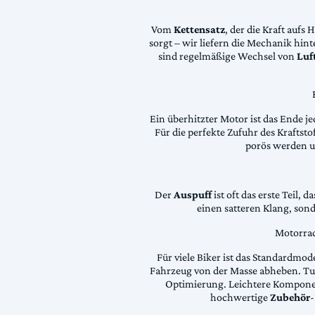
Vom
Kettensatz
, der die Kraft aufs 
sorgt – wir liefern die Mechanik hin
sind regelmäßige Wechsel von
Luft
Ein überhitzter Motor ist das Ende je
Für die perfekte Zufuhr des Krafts
porös werden 
Der
Auspuff
ist oft das erste Teil, 
einen satteren Klang, son
Motorrad
Für viele Biker ist das Standardmode
Fahrzeug von der Masse abheben. Tun
Optimierung. Leichtere Komponen
hochwertige
Zubehör
-