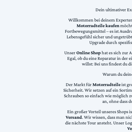
Dein ultimativer E
Willkommen bei deinem Experten
Motorradteile kaufen
möchte
Fortbewegungsmittel – es ist Ausdru
Lebensgefühl sicher und ungetrübt
Upgrade durch spezifi
Unser
Online Shop
hat es sich zur 
Egal, ob du eine Reparatur in der 
willst: Bei uns findest du 
Warum du deine 
Der Markt für
Motorradteile
ist gr
Sicherheit. Wir setzen auf ein Sortime
Schrauben so einfach wie möglich z
an, ohne dass d
Ein großer Vorteil unseres Shops i
Versand
. Wir wissen, dass man ni
die nächste Tour ansteht. Unser Lo
Ve