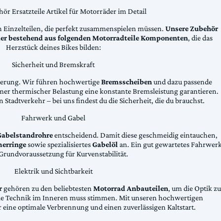
ör Ersatzteile Artikel für Motorräder im Detail
n Einzelteilen, die perfekt zusammenspielen müssen.
Unsere Zubehör
äder bestehend aus folgenden Motorradteile Komponenten
, die das
Herzstück deines Bikes bilden:
Sicherheit und Bremskraft
zögerung. Wir führen hochwertige
Bremsscheiben
und dazu passende
emer thermischer Belastung eine konstante Bremsleistung garantieren.
 Stadtverkehr – bei uns findest du die Sicherheit, die du brauchst.
Fahrwerk und Gabel
Gabelstandrohre
entscheidend. Damit diese geschmeidig eintauchen,
erringe
sowie spezialisiertes
Gabelöl
an. Ein gut gewartetes Fahrwer
e Grundvoraussetzung für Kurvenstabilität.
Elektrik und Sichtbarkeit
r
gehören zu den beliebtesten
Motorrad Anbauteilen
, um die Optik zu
die Technik im Inneren muss stimmen. Mit unseren hochwertigen
 eine optimale Verbrennung und einen zuverlässigen Kaltstart.