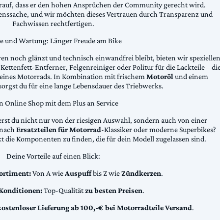
arauf, dass er den hohen Ansprüchen der Community gerecht wird.
uenssache, und wir möchten dieses Vertrauen durch Transparenz und
Fachwissen rechtfertigen.
ge und Wartung: Länger Freude am Bike
n noch glänzt und technisch einwandfrei bleibt, bieten wir spezielle
Kettenfett-Entferner, Felgenreiniger oder Politur für die Lackteile – di
 deines Motorrads. In Kombination mit frischem
Motoröl
und einem
sorgst du für eine lange Lebensdauer des Triebwerks.
n Online Shop mit dem Plus an Service
erst du nicht nur von der riesigen Auswahl, sondern auch von einer
t nach
Ersatzteilen für Motorrad
-Klassiker oder moderne Superbikes?
kt die Komponenten zu finden, die für dein Modell zugelassen sind.
Deine Vorteile auf einen Blick:
ortiment:
Von A wie
Auspuff
bis Z wie
Zündkerzen
.
 Konditionen:
Top-Qualität
zu besten Preisen
.
kostenloser Lieferung ab 100,-€ bei Motorradteile Versand
.