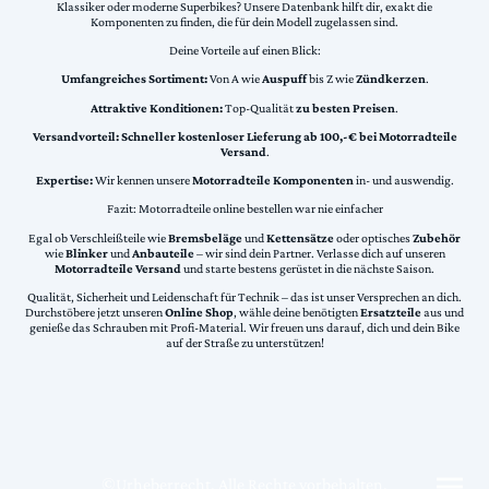
Klassiker oder moderne Superbikes? Unsere Datenbank hilft dir, exakt die
Komponenten zu finden, die für dein Modell zugelassen sind.
Deine Vorteile auf einen Blick:
Umfangreiches Sortiment:
Von A wie
Auspuff
bis Z wie
Zündkerzen
.
Attraktive Konditionen:
Top-Qualität
zu besten Preisen
.
Versandvorteil:
Schneller kostenloser Lieferung ab 100,-€ bei Motorradteile
Versand
.
Expertise:
Wir kennen unsere
Motorradteile Komponenten
in- und auswendig.
Fazit: Motorradteile online bestellen war nie einfacher
Egal ob Verschleißteile wie
Bremsbeläge
und
Kettensätze
oder optisches
Zubehör
wie
Blinker
und
Anbauteile
– wir sind dein Partner. Verlasse dich auf unseren
Motorradteile Versand
und starte bestens gerüstet in die nächste Saison.
Qualität, Sicherheit und Leidenschaft für Technik – das ist unser Versprechen an dich.
Durchstöbere jetzt unseren
Online Shop
, wähle deine benötigten
Ersatzteile
aus und
genieße das Schrauben mit Profi-Material. Wir freuen uns darauf, dich und dein Bike
auf der Straße zu unterstützen!
©Urheberrecht. Alle Rechte vorbehalten.