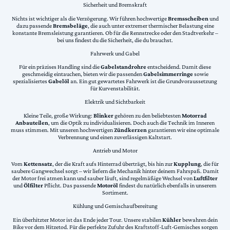
Sicherheit und Bremskraft
Nichts ist wichtiger als die Verzögerung. Wir führen hochwertige
Bremsscheiben
und
dazu passende
Bremsbeläge
, die auch unter extremer thermischer Belastung eine
konstante Bremsleistung garantieren. Ob für die Rennstrecke oder den Stadtverkehr –
bei uns findest du die Sicherheit, die du brauchst.
Fahrwerk und Gabel
Für ein präzises Handling sind die
Gabelstandrohre
entscheidend. Damit diese
geschmeidig eintauchen, bieten wir die passenden
Gabelsimmerringe
sowie
spezialisiertes
Gabelöl
an. Ein gut gewartetes Fahrwerk ist die Grundvoraussetzung
für Kurvenstabilität.
Elektrik und Sichtbarkeit
Kleine Teile, große Wirkung:
Blinker
gehören zu den beliebtesten
Motorrad
Anbauteilen
, um die Optik zu individualisieren. Doch auch die Technik im Inneren
muss stimmen. Mit unseren hochwertigen
Zündkerzen
garantieren wir eine optimale
Verbrennung und einen zuverlässigen Kaltstart.
Antrieb und Motor
Vom
Kettensatz
, der die Kraft aufs Hinterrad überträgt, bis hin zur
Kupplung
, die für
saubere Gangwechsel sorgt – wir liefern die Mechanik hinter deinem Fahrspaß. Damit
der Motor frei atmen kann und sauber läuft, sind regelmäßige Wechsel von
Luftfilter
und
Ölfilter
Pflicht. Das passende
Motoröl
findest du natürlich ebenfalls in unserem
Sortiment.
Kühlung und Gemischaufbereitung
Ein überhitzter Motor ist das Ende jeder Tour. Unsere stabilen
Kühler
bewahren dein
Bike vor dem Hitzetod. Für die perfekte Zufuhr des Kraftstoff-Luft-Gemisches sorgen