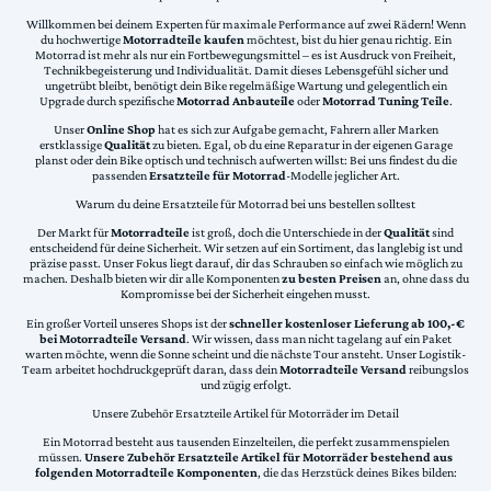
Willkommen bei deinem Experten für maximale Performance auf zwei Rädern! Wenn
du hochwertige
Motorradteile kaufen
möchtest, bist du hier genau richtig. Ein
Motorrad ist mehr als nur ein Fortbewegungsmittel – es ist Ausdruck von Freiheit,
Technikbegeisterung und Individualität. Damit dieses Lebensgefühl sicher und
ungetrübt bleibt, benötigt dein Bike regelmäßige Wartung und gelegentlich ein
Upgrade durch spezifische
Motorrad Anbauteile
oder
Motorrad Tuning Teile
.
Unser
Online Shop
hat es sich zur Aufgabe gemacht, Fahrern aller Marken
erstklassige
Qualität
zu bieten. Egal, ob du eine Reparatur in der eigenen Garage
planst oder dein Bike optisch und technisch aufwerten willst: Bei uns findest du die
passenden
Ersatzteile für Motorrad
-Modelle jeglicher Art.
Warum du deine Ersatzteile für Motorrad bei uns bestellen solltest
Der Markt für
Motorradteile
ist groß, doch die Unterschiede in der
Qualität
sind
entscheidend für deine Sicherheit. Wir setzen auf ein Sortiment, das langlebig ist und
präzise passt. Unser Fokus liegt darauf, dir das Schrauben so einfach wie möglich zu
machen. Deshalb bieten wir dir alle Komponenten
zu besten Preisen
an, ohne dass du
Kompromisse bei der Sicherheit eingehen musst.
Ein großer Vorteil unseres Shops ist der
schneller kostenloser Lieferung ab 100,-€
bei Motorradteile Versand
. Wir wissen, dass man nicht tagelang auf ein Paket
warten möchte, wenn die Sonne scheint und die nächste Tour ansteht. Unser Logistik-
Team arbeitet hochdruckgeprüft daran, dass dein
Motorradteile Versand
reibungslos
und zügig erfolgt.
Unsere Zubehör Ersatzteile Artikel für Motorräder im Detail
Ein Motorrad besteht aus tausenden Einzelteilen, die perfekt zusammenspielen
müssen.
Unsere Zubehör Ersatzteile Artikel für Motorräder bestehend aus
folgenden Motorradteile Komponenten
, die das Herzstück deines Bikes bilden: