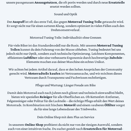
unsere passgenauen
Ansaugstutzen
, die oft porös werden und durch neue
Ersatzteile
ersetzt werden sollten.
Sound und Optik
Der
Auspuff
ist oft das erste Teil, das gegen
Motorrad Tuning Teile
getauscht wird.
Er sorgt nicht nur für einen satteren Klang, sondern optimiert in vielen Fällen auch den
Drehmomentverlauf.
Motorrad Tuning Teile: Individualität ohne Grenzen
Für viele Biker ist das Standardmodell nur die Basis. Mit unseren
Motorrad Tuning
Teilen
kannst du dein Fahrzeug von der Masse abheben. Tuning bedeutet bei uns
jedoch nicht nur Optik, sondern auch technische Optimierung. Leichtere Komponenten,
effizientere
Luftfilter
oder eine verbesserte Ergonomie durch hochwertige
Zubehör
-
Elemente machen aus deiner Maschine ein echtes Unikat.
Wir achten bei jedem Artikel darauf, dass er den hohen Ansprüchen der Community
gerecht wird.
Motorradteile kaufen
ist Vertrauenssache, und wir möchten dieses
Vertrauen durch Transparenz und Fachwissen rechtfertigen.
Pflege und Wartung: Länger Freude am Bike
Damit dein Motorrad auch nach Jahren noch glänzt und technisch einwandfrei bleibt,
bieten wir speziellen
Reiniger
für alle Oberflächen an. Ob Kettenfett-Entferner,
Felgenreiniger oder Politur für die Lackteile – die richtige Pflege erhält den Wert deines
Motorrads. In Kombination mit frischem
Motoröl
und einem sauberen
Ölfilter
sorgst
du für eine lange Lebensdauer des Triebwerks.
Dein Online Shop mit dem Plus an Service
In unserem
Online Shop
profitierst du nicht nur von der riesigen Auswahl, sondern
auch von einer intuitiven Suche. Du suchst gezielt nach
Ersatzteilen für Motorrad
-