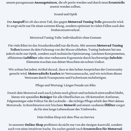
unsere passgenauen
Ansaugstutzen
, die oft porös werden und durch neue
Ersatzteile
ersetzt werden sollten.
Sound und Optik
Der
Auspuff
ist oft das erste Teil, das gegen
Motorrad Tuning Teile
getauscht wird.
Er sorgt nicht nur für einen satteren Klang, sondern optimiert in vielen Fällen auch den
Drehmomentverlauf.
Motorrad Tuning Teile: Individualität ohne Grenzen
Für viele Biker ist das Standardmodell nur die Basis. Mit unseren
Motorrad Tuning
Teilen
kannst du dein Fahrzeug von der Masse abheben. Tuning bedeutet bei uns
jedoch nicht nur Optik, sondern auch technische Optimierung. Leichtere Komponenten,
effizientere
Luftfilter
oder eine verbesserte Ergonomie durch hochwertige
Zubehör
-
Elemente machen aus deiner Maschine ein echtes Unikat.
Wir achten bei jedem Artikel darauf, dass er den hohen Ansprüchen der Community
gerecht wird.
Motorradteile kaufen
ist Vertrauenssache, und wir möchten dieses
Vertrauen durch Transparenz und Fachwissen rechtfertigen.
Pflege und Wartung: Länger Freude am Bike
Damit dein Motorrad auch nach Jahren noch glänzt und technisch einwandfrei bleibt,
bieten wir speziellen
Reiniger
für alle Oberflächen an. Ob Kettenfett-Entferner,
Felgenreiniger oder Politur für die Lackteile – die richtige Pflege erhält den Wert deines
Motorrads. In Kombination mit frischem
Motoröl
und einem sauberen
Ölfilter
sorgst
du für eine lange Lebensdauer des Triebwerks.
Dein Online Shop mit dem Plus an Service
In unserem
Online Shop
profitierst du nicht nur von der riesigen Auswahl, sondern
auch von einer intuitiven Suche. Du suchst gezielt nach
Ersatzteilen für Motorrad
-