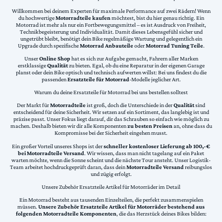
Willkommen bei deinem Experten für maximale Performance auf zwei Rädern! Wenn
du hochwertige
Motorradteile kaufen
möchtest, bist du hier genau richtig. Ein
Motorrad ist mehr als nur ein Fortbewegungsmittel – es ist Ausdruck von Freiheit,
Technikbegeisterung und Individualität. Damit dieses Lebensgefühl sicher und
ungetrübt bleibt, benötigt dein Bike regelmäßige Wartung und gelegentlich ein
Upgrade durch spezifische
Motorrad Anbauteile
oder
Motorrad Tuning Teile
.
Unser
Online Shop
hat es sich zur Aufgabe gemacht, Fahrern aller Marken
erstklassige
Qualität
zu bieten. Egal, ob du eine Reparatur in der eigenen Garage
planst oder dein Bike optisch und technisch aufwerten willst: Bei uns findest du die
passenden
Ersatzteile für Motorrad
-Modelle jeglicher Art.
Warum du deine Ersatzteile für Motorrad bei uns bestellen solltest
Der Markt für
Motorradteile
ist groß, doch die Unterschiede in der
Qualität
sind
entscheidend für deine Sicherheit. Wir setzen auf ein Sortiment, das langlebig ist und
präzise passt. Unser Fokus liegt darauf, dir das Schrauben so einfach wie möglich zu
machen. Deshalb bieten wir dir alle Komponenten
zu besten Preisen
an, ohne dass du
Kompromisse bei der Sicherheit eingehen musst.
Ein großer Vorteil unseres Shops ist der
schneller kostenloser Lieferung ab 100,-€
bei Motorradteile Versand
. Wir wissen, dass man nicht tagelang auf ein Paket
warten möchte, wenn die Sonne scheint und die nächste Tour ansteht. Unser Logistik-
Team arbeitet hochdruckgeprüft daran, dass dein
Motorradteile Versand
reibungslos
und zügig erfolgt.
Unsere Zubehör Ersatzteile Artikel für Motorräder im Detail
Ein Motorrad besteht aus tausenden Einzelteilen, die perfekt zusammenspielen
müssen.
Unsere Zubehör Ersatzteile Artikel für Motorräder bestehend aus
folgenden Motorradteile Komponenten
, die das Herzstück deines Bikes bilden: