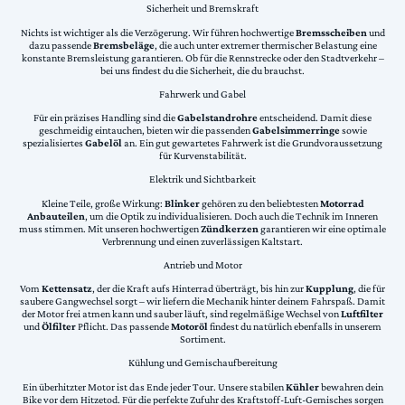
Sicherheit und Bremskraft
Nichts ist wichtiger als die Verzögerung. Wir führen hochwertige
Bremsscheiben
und
dazu passende
Bremsbeläge
, die auch unter extremer thermischer Belastung eine
konstante Bremsleistung garantieren. Ob für die Rennstrecke oder den Stadtverkehr –
bei uns findest du die Sicherheit, die du brauchst.
Fahrwerk und Gabel
Für ein präzises Handling sind die
Gabelstandrohre
entscheidend. Damit diese
geschmeidig eintauchen, bieten wir die passenden
Gabelsimmerringe
sowie
spezialisiertes
Gabelöl
an. Ein gut gewartetes Fahrwerk ist die Grundvoraussetzung
für Kurvenstabilität.
Elektrik und Sichtbarkeit
Kleine Teile, große Wirkung:
Blinker
gehören zu den beliebtesten
Motorrad
Anbauteilen
, um die Optik zu individualisieren. Doch auch die Technik im Inneren
muss stimmen. Mit unseren hochwertigen
Zündkerzen
garantieren wir eine optimale
Verbrennung und einen zuverlässigen Kaltstart.
Antrieb und Motor
Vom
Kettensatz
, der die Kraft aufs Hinterrad überträgt, bis hin zur
Kupplung
, die für
saubere Gangwechsel sorgt – wir liefern die Mechanik hinter deinem Fahrspaß. Damit
der Motor frei atmen kann und sauber läuft, sind regelmäßige Wechsel von
Luftfilter
und
Ölfilter
Pflicht. Das passende
Motoröl
findest du natürlich ebenfalls in unserem
Sortiment.
Kühlung und Gemischaufbereitung
Ein überhitzter Motor ist das Ende jeder Tour. Unsere stabilen
Kühler
bewahren dein
Bike vor dem Hitzetod. Für die perfekte Zufuhr des Kraftstoff-Luft-Gemisches sorgen