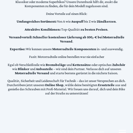
Klassiker oder moderne Superbikes? Unsere Datenbank hilft dir, exakt die
Komponenten zu finden, die für dein Modell zugelassen sind.
Deine Vorteile auf einen Blick:
Umfangreiches Sortiment:
Von A wie
Auspuff
bis Z wie
Zündkerzen
.
Attraktive Konditionen:
Top-Qualität
zu besten Preisen
.
Versandvorteil:
Schneller kostenloser Lieferung ab 100,-€ bei Motorradteile
Versand
.
Expertise:
Wir kennen unsere
Motorradteile Komponenten
in- und auswendig.
Fazit: Motorradteile online bestellen war nie einfacher
Egal ob Verschleißteile wie
Bremsbeläge
und
Kettensätze
oder optisches
Zubehör
wie
Blinker
und
Anbauteile
– wir sind dein Partner. Verlasse dich auf unseren
Motorradteile Versand
und starte bestens gerüstet in die nächste Saison.
Qualität, Sicherheit und Leidenschaft für Technik – das ist unser Versprechen an dich.
Durchstöbere jetzt unseren
Online Shop
, wähle deine benötigten
Ersatzteile
aus und
genieße das Schrauben mit Profi-Material. Wir freuen uns darauf, dich und dein Bike
auf der Straße zu unterstützen!
©Urheberrecht. Alle Rechte vorbehalten.