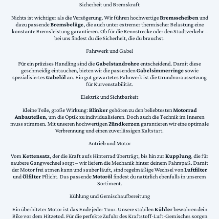
Sicherheit und Bremskraft
Nichts ist wichtiger als die Verzögerung. Wir führen hochwertige
Bremsscheiben
und
dazu passende
Bremsbeläge
, die auch unter extremer thermischer Belastung eine
konstante Bremsleistung garantieren. Ob für die Rennstrecke oder den Stadtverkehr –
bei uns findest du die Sicherheit, die du brauchst.
Fahrwerk und Gabel
Für ein präzises Handling sind die
Gabelstandrohre
entscheidend. Damit diese
geschmeidig eintauchen, bieten wir die passenden
Gabelsimmerringe
sowie
spezialisiertes
Gabelöl
an. Ein gut gewartetes Fahrwerk ist die Grundvoraussetzung
für Kurvenstabilität.
Elektrik und Sichtbarkeit
Kleine Teile, große Wirkung:
Blinker
gehören zu den beliebtesten
Motorrad
Anbauteilen
, um die Optik zu individualisieren. Doch auch die Technik im Inneren
muss stimmen. Mit unseren hochwertigen
Zündkerzen
garantieren wir eine optimale
Verbrennung und einen zuverlässigen Kaltstart.
Antrieb und Motor
Vom
Kettensatz
, der die Kraft aufs Hinterrad überträgt, bis hin zur
Kupplung
, die für
saubere Gangwechsel sorgt – wir liefern die Mechanik hinter deinem Fahrspaß. Damit
der Motor frei atmen kann und sauber läuft, sind regelmäßige Wechsel von
Luftfilter
und
Ölfilter
Pflicht. Das passende
Motoröl
findest du natürlich ebenfalls in unserem
Sortiment.
Kühlung und Gemischaufbereitung
Ein überhitzter Motor ist das Ende jeder Tour. Unsere stabilen
Kühler
bewahren dein
Bike vor dem Hitzetod. Für die perfekte Zufuhr des Kraftstoff-Luft-Gemisches sorgen