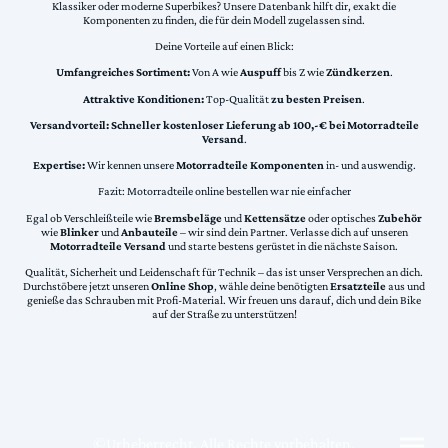
Klassiker oder moderne Superbikes? Unsere Datenbank hilft dir, exakt die
Komponenten zu finden, die für dein Modell zugelassen sind.
Deine Vorteile auf einen Blick:
Umfangreiches Sortiment:
Von A wie
Auspuff
bis Z wie
Zündkerzen
.
Attraktive Konditionen:
Top-Qualität
zu besten Preisen
.
Versandvorteil:
Schneller kostenloser Lieferung ab 100,-€ bei Motorradteile
Versand
.
Expertise:
Wir kennen unsere
Motorradteile Komponenten
in- und auswendig.
Fazit: Motorradteile online bestellen war nie einfacher
Egal ob Verschleißteile wie
Bremsbeläge
und
Kettensätze
oder optisches
Zubehör
wie
Blinker
und
Anbauteile
– wir sind dein Partner. Verlasse dich auf unseren
Motorradteile Versand
und starte bestens gerüstet in die nächste Saison.
Qualität, Sicherheit und Leidenschaft für Technik – das ist unser Versprechen an dich.
Durchstöbere jetzt unseren
Online Shop
, wähle deine benötigten
Ersatzteile
aus und
genieße das Schrauben mit Profi-Material. Wir freuen uns darauf, dich und dein Bike
auf der Straße zu unterstützen!
©Urheberrecht. Alle Rechte vorbehalten.