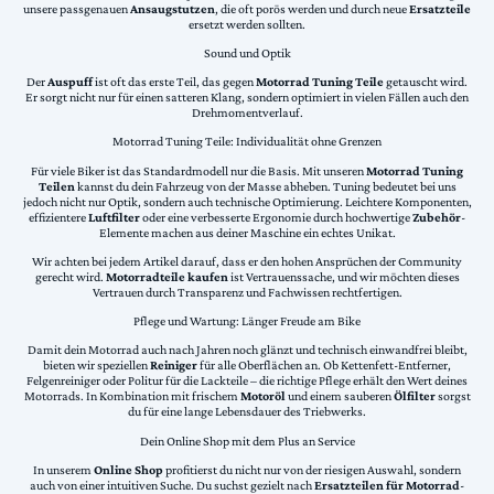
unsere passgenauen
Ansaugstutzen
, die oft porös werden und durch neue
Ersatzteile
ersetzt werden sollten.
Sound und Optik
Der
Auspuff
ist oft das erste Teil, das gegen
Motorrad Tuning Teile
getauscht wird.
Er sorgt nicht nur für einen satteren Klang, sondern optimiert in vielen Fällen auch den
Drehmomentverlauf.
Motorrad Tuning Teile: Individualität ohne Grenzen
Für viele Biker ist das Standardmodell nur die Basis. Mit unseren
Motorrad Tuning
Teilen
kannst du dein Fahrzeug von der Masse abheben. Tuning bedeutet bei uns
jedoch nicht nur Optik, sondern auch technische Optimierung. Leichtere Komponenten,
effizientere
Luftfilter
oder eine verbesserte Ergonomie durch hochwertige
Zubehör
-
Elemente machen aus deiner Maschine ein echtes Unikat.
Wir achten bei jedem Artikel darauf, dass er den hohen Ansprüchen der Community
gerecht wird.
Motorradteile kaufen
ist Vertrauenssache, und wir möchten dieses
Vertrauen durch Transparenz und Fachwissen rechtfertigen.
Pflege und Wartung: Länger Freude am Bike
Damit dein Motorrad auch nach Jahren noch glänzt und technisch einwandfrei bleibt,
bieten wir speziellen
Reiniger
für alle Oberflächen an. Ob Kettenfett-Entferner,
Felgenreiniger oder Politur für die Lackteile – die richtige Pflege erhält den Wert deines
Motorrads. In Kombination mit frischem
Motoröl
und einem sauberen
Ölfilter
sorgst
du für eine lange Lebensdauer des Triebwerks.
Dein Online Shop mit dem Plus an Service
In unserem
Online Shop
profitierst du nicht nur von der riesigen Auswahl, sondern
auch von einer intuitiven Suche. Du suchst gezielt nach
Ersatzteilen für Motorrad
-