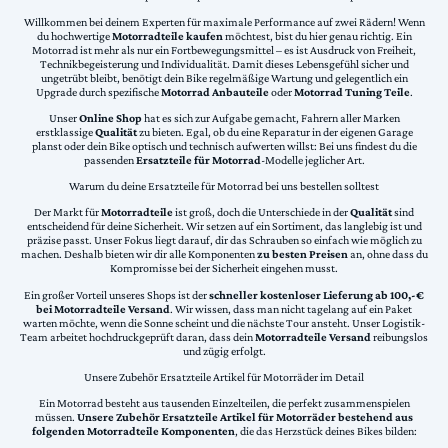
Willkommen bei deinem Experten für maximale Performance auf zwei Rädern! Wenn
du hochwertige
Motorradteile kaufen
möchtest, bist du hier genau richtig. Ein
Motorrad ist mehr als nur ein Fortbewegungsmittel – es ist Ausdruck von Freiheit,
Technikbegeisterung und Individualität. Damit dieses Lebensgefühl sicher und
ungetrübt bleibt, benötigt dein Bike regelmäßige Wartung und gelegentlich ein
Upgrade durch spezifische
Motorrad Anbauteile
oder
Motorrad Tuning Teile
.
Unser
Online Shop
hat es sich zur Aufgabe gemacht, Fahrern aller Marken
erstklassige
Qualität
zu bieten. Egal, ob du eine Reparatur in der eigenen Garage
planst oder dein Bike optisch und technisch aufwerten willst: Bei uns findest du die
passenden
Ersatzteile für Motorrad
-Modelle jeglicher Art.
Warum du deine Ersatzteile für Motorrad bei uns bestellen solltest
Der Markt für
Motorradteile
ist groß, doch die Unterschiede in der
Qualität
sind
entscheidend für deine Sicherheit. Wir setzen auf ein Sortiment, das langlebig ist und
präzise passt. Unser Fokus liegt darauf, dir das Schrauben so einfach wie möglich zu
machen. Deshalb bieten wir dir alle Komponenten
zu besten Preisen
an, ohne dass du
Kompromisse bei der Sicherheit eingehen musst.
Ein großer Vorteil unseres Shops ist der
schneller kostenloser Lieferung ab 100,-€
bei Motorradteile Versand
. Wir wissen, dass man nicht tagelang auf ein Paket
warten möchte, wenn die Sonne scheint und die nächste Tour ansteht. Unser Logistik-
Team arbeitet hochdruckgeprüft daran, dass dein
Motorradteile Versand
reibungslos
und zügig erfolgt.
Unsere Zubehör Ersatzteile Artikel für Motorräder im Detail
Ein Motorrad besteht aus tausenden Einzelteilen, die perfekt zusammenspielen
müssen.
Unsere Zubehör Ersatzteile Artikel für Motorräder bestehend aus
folgenden Motorradteile Komponenten
, die das Herzstück deines Bikes bilden: