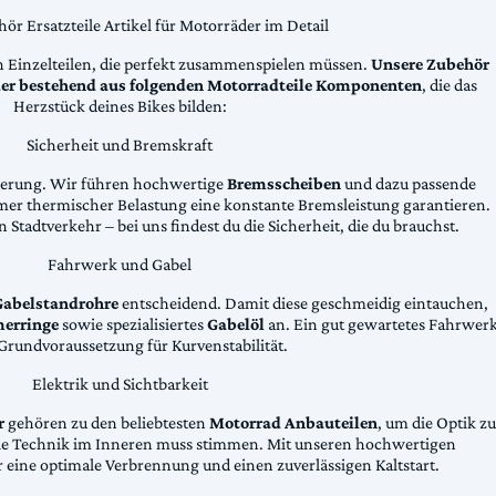
ör Ersatzteile Artikel für Motorräder im Detail
n Einzelteilen, die perfekt zusammenspielen müssen.
Unsere Zubehör
äder bestehend aus folgenden Motorradteile Komponenten
, die das
Herzstück deines Bikes bilden:
Sicherheit und Bremskraft
zögerung. Wir führen hochwertige
Bremsscheiben
und dazu passende
emer thermischer Belastung eine konstante Bremsleistung garantieren.
 Stadtverkehr – bei uns findest du die Sicherheit, die du brauchst.
Fahrwerk und Gabel
Gabelstandrohre
entscheidend. Damit diese geschmeidig eintauchen,
erringe
sowie spezialisiertes
Gabelöl
an. Ein gut gewartetes Fahrwer
e Grundvoraussetzung für Kurvenstabilität.
Elektrik und Sichtbarkeit
r
gehören zu den beliebtesten
Motorrad Anbauteilen
, um die Optik zu
die Technik im Inneren muss stimmen. Mit unseren hochwertigen
 eine optimale Verbrennung und einen zuverlässigen Kaltstart.