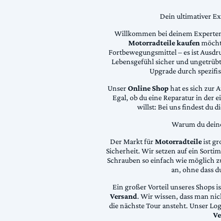
Dein ultimativer E
Willkommen bei deinem Experten
Motorradteile kaufen
möchte
Fortbewegungsmittel – es ist Ausdru
Lebensgefühl sicher und ungetrübt
Upgrade durch spezifi
Unser
Online Shop
hat es sich zur 
Egal, ob du eine Reparatur in der 
willst: Bei uns findest du 
Warum du deine 
Der Markt für
Motorradteile
ist gr
Sicherheit. Wir setzen auf ein Sortime
Schrauben so einfach wie möglich z
an, ohne dass d
Ein großer Vorteil unseres Shops i
Versand
. Wir wissen, dass man ni
die nächste Tour ansteht. Unser Lo
Ve