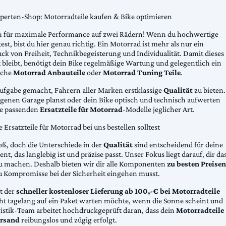
xperten-Shop: Motorradteile kaufen & Bike optimieren
 für maximale Performance auf zwei Rädern! Wenn du hochwertige
st, bist du hier genau richtig. Ein Motorrad ist mehr als nur ein
ck von Freiheit, Technikbegeisterung und Individualität. Damit dieses
 bleibt, benötigt dein Bike regelmäßige Wartung und gelegentlich ein
sche
Motorrad Anbauteile
oder
Motorrad Tuning Teile
.
Aufgabe gemacht, Fahrern aller Marken erstklassige
Qualität
zu bieten.
eigenen Garage planst oder dein Bike optisch und technisch aufwerten
die passenden
Ersatzteile für Motorrad
-Modelle jeglicher Art.
Ersatzteile für Motorrad bei uns bestellen solltest
oß, doch die Unterschiede in der
Qualität
sind entscheidend für deine
nt, das langlebig ist und präzise passt. Unser Fokus liegt darauf, dir da
u machen. Deshalb bieten wir dir alle Komponenten
zu besten Preisen
u Kompromisse bei der Sicherheit eingehen musst.
st der
schneller kostenloser Lieferung ab 100,-€ bei Motorradteile
cht tagelang auf ein Paket warten möchte, wenn die Sonne scheint und
gistik-Team arbeitet hochdruckgeprüft daran, dass dein
Motorradteile
rsand
reibungslos und zügig erfolgt.