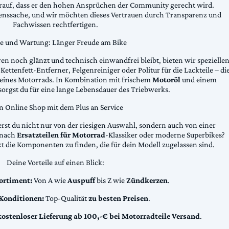
arauf, dass er den hohen Ansprüchen der Community gerecht wird.
uenssache, und wir möchten dieses Vertrauen durch Transparenz und
Fachwissen rechtfertigen.
ge und Wartung: Länger Freude am Bike
n noch glänzt und technisch einwandfrei bleibt, bieten wir spezielle
Kettenfett-Entferner, Felgenreiniger oder Politur für die Lackteile – di
 deines Motorrads. In Kombination mit frischem
Motoröl
und einem
sorgst du für eine lange Lebensdauer des Triebwerks.
n Online Shop mit dem Plus an Service
erst du nicht nur von der riesigen Auswahl, sondern auch von einer
t nach
Ersatzteilen für Motorrad
-Klassiker oder moderne Superbikes?
kt die Komponenten zu finden, die für dein Modell zugelassen sind.
Deine Vorteile auf einen Blick:
ortiment:
Von A wie
Auspuff
bis Z wie
Zündkerzen
.
 Konditionen:
Top-Qualität
zu besten Preisen
.
kostenloser Lieferung ab 100,-€ bei Motorradteile Versand
.