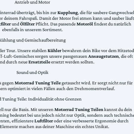
Antrieb und Motor
Hinterrad überträgt, bis hin zur
Kupplung
, die für saubere Gangwechse
ter deinem Fahrspaß. Damit der Motor frei atmen kann und sauber läuft
filter
und
Ölfilter
Pflicht. Das passende
Motoröl
findest du natürlich
ebenfalls in unserem Sortiment.
Kühlung und Gemischaufbereitung
der Tour. Unsere stabilen
Kühler
bewahren dein Bike vor dem Hitzetod
toff-Luft-Gemisches sorgen unsere passgenauen
Ansaugstutzen
, die oft
und durch neue
Ersatzteile
ersetzt werden sollten.
Sound und Optik
das gegen
Motorrad Tuning Teile
getauscht wird. Er sorgt nicht nur für
dern optimiert in vielen Fällen auch den Drehmomentverlauf.
 Tuning Teile: Individualität ohne Grenzen
ll nur die Basis. Mit unseren
Motorrad Tuning Teilen
kannst du dein
ing bedeutet bei uns jedoch nicht nur Optik, sondern auch technisch
ten, effizientere
Luftfilter
oder eine verbesserte Ergonomie durch
Elemente machen aus deiner Maschine ein echtes Unikat.