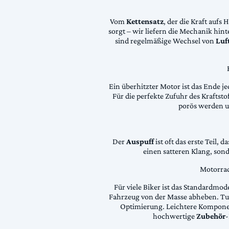
Vom
Kettensatz
, der die Kraft aufs 
sorgt – wir liefern die Mechanik hin
sind regelmäßige Wechsel von
Luft
Ein überhitzter Motor ist das Ende je
Für die perfekte Zufuhr des Krafts
porös werden 
Der
Auspuff
ist oft das erste Teil, 
einen satteren Klang, son
Motorrad
Für viele Biker ist das Standardmode
Fahrzeug von der Masse abheben. Tun
Optimierung. Leichtere Komponen
hochwertige
Zubehör
-