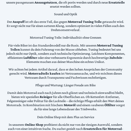
unsere passgenauen
Ansaugstutzen
, die oft porös werden und durch neue
Ersatzteile
ersetzt werden sollten.
Sound und Optik
Der
Auspuff
ist oft das erste Teil, das gegen
Motorrad Tuning Teile
getauscht wird.
Er sorgt nicht nur für einen satteren Klang, sondern optimiert in vielen Fällen auch den
Drehmomentverlauf.
Motorrad Tuning Teile: Individualität ohne Grenzen
Für viele Biker ist das Standardmodell nur die Basis. Mit unseren
Motorrad Tuning
Teilen
kannst du dein Fahrzeug von der Masse abheben. Tuning bedeutet bei uns
jedoch nicht nur Optik, sondern auch technische Optimierung. Leichtere Komponenten,
effizientere
Luftfilter
oder eine verbesserte Ergonomie durch hochwertige
Zubehör
-
Elemente machen aus deiner Maschine ein echtes Unikat.
Wir achten bei jedem Artikel darauf, dass er den hohen Ansprüchen der Community
gerecht wird.
Motorradteile kaufen
ist Vertrauenssache, und wir möchten dieses
Vertrauen durch Transparenz und Fachwissen rechtfertigen.
Pflege und Wartung: Länger Freude am Bike
Damit dein Motorrad auch nach Jahren noch glänzt und technisch einwandfrei bleibt,
bieten wir speziellen
Reiniger
für alle Oberflächen an. Ob Kettenfett-Entferner,
Felgenreiniger oder Politur für die Lackteile – die richtige Pflege erhält den Wert deines
Motorrads. In Kombination mit frischem
Motoröl
und einem sauberen
Ölfilter
sorgst
du für eine lange Lebensdauer des Triebwerks.
Dein Online Shop mit dem Plus an Service
In unserem
Online Shop
profitierst du nicht nur von der riesigen Auswahl, sondern
auch von einer intuitiven Suche. Du suchst gezielt nach
Ersatzteilen für Motorrad
-