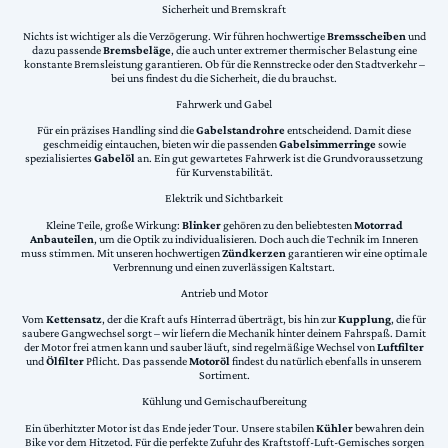
Sicherheit und Bremskraft
Nichts ist wichtiger als die Verzögerung. Wir führen hochwertige
Bremsscheiben
und
dazu passende
Bremsbeläge
, die auch unter extremer thermischer Belastung eine
konstante Bremsleistung garantieren. Ob für die Rennstrecke oder den Stadtverkehr –
bei uns findest du die Sicherheit, die du brauchst.
Fahrwerk und Gabel
Für ein präzises Handling sind die
Gabelstandrohre
entscheidend. Damit diese
geschmeidig eintauchen, bieten wir die passenden
Gabelsimmerringe
sowie
spezialisiertes
Gabelöl
an. Ein gut gewartetes Fahrwerk ist die Grundvoraussetzung
für Kurvenstabilität.
Elektrik und Sichtbarkeit
Kleine Teile, große Wirkung:
Blinker
gehören zu den beliebtesten
Motorrad
Anbauteilen
, um die Optik zu individualisieren. Doch auch die Technik im Inneren
muss stimmen. Mit unseren hochwertigen
Zündkerzen
garantieren wir eine optimale
Verbrennung und einen zuverlässigen Kaltstart.
Antrieb und Motor
Vom
Kettensatz
, der die Kraft aufs Hinterrad überträgt, bis hin zur
Kupplung
, die für
saubere Gangwechsel sorgt – wir liefern die Mechanik hinter deinem Fahrspaß. Damit
der Motor frei atmen kann und sauber läuft, sind regelmäßige Wechsel von
Luftfilter
und
Ölfilter
Pflicht. Das passende
Motoröl
findest du natürlich ebenfalls in unserem
Sortiment.
Kühlung und Gemischaufbereitung
Ein überhitzter Motor ist das Ende jeder Tour. Unsere stabilen
Kühler
bewahren dein
Bike vor dem Hitzetod. Für die perfekte Zufuhr des Kraftstoff-Luft-Gemisches sorgen