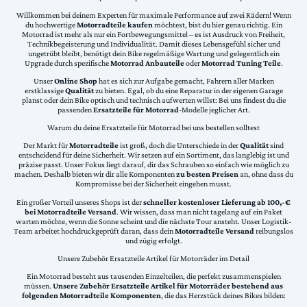
Willkommen bei deinem Experten für maximale Performance auf zwei Rädern! Wenn
du hochwertige
Motorradteile kaufen
möchtest, bist du hier genau richtig. Ein
Motorrad ist mehr als nur ein Fortbewegungsmittel – es ist Ausdruck von Freiheit,
Technikbegeisterung und Individualität. Damit dieses Lebensgefühl sicher und
ungetrübt bleibt, benötigt dein Bike regelmäßige Wartung und gelegentlich ein
Upgrade durch spezifische
Motorrad Anbauteile
oder
Motorrad Tuning Teile
.
Unser
Online Shop
hat es sich zur Aufgabe gemacht, Fahrern aller Marken
erstklassige
Qualität
zu bieten. Egal, ob du eine Reparatur in der eigenen Garage
planst oder dein Bike optisch und technisch aufwerten willst: Bei uns findest du die
passenden
Ersatzteile für Motorrad
-Modelle jeglicher Art.
Warum du deine Ersatzteile für Motorrad bei uns bestellen solltest
Der Markt für
Motorradteile
ist groß, doch die Unterschiede in der
Qualität
sind
entscheidend für deine Sicherheit. Wir setzen auf ein Sortiment, das langlebig ist und
präzise passt. Unser Fokus liegt darauf, dir das Schrauben so einfach wie möglich zu
machen. Deshalb bieten wir dir alle Komponenten
zu besten Preisen
an, ohne dass du
Kompromisse bei der Sicherheit eingehen musst.
Ein großer Vorteil unseres Shops ist der
schneller kostenloser Lieferung ab 100,-€
bei Motorradteile Versand
. Wir wissen, dass man nicht tagelang auf ein Paket
warten möchte, wenn die Sonne scheint und die nächste Tour ansteht. Unser Logistik-
Team arbeitet hochdruckgeprüft daran, dass dein
Motorradteile Versand
reibungslos
und zügig erfolgt.
Unsere Zubehör Ersatzteile Artikel für Motorräder im Detail
Ein Motorrad besteht aus tausenden Einzelteilen, die perfekt zusammenspielen
müssen.
Unsere Zubehör Ersatzteile Artikel für Motorräder bestehend aus
folgenden Motorradteile Komponenten
, die das Herzstück deines Bikes bilden: