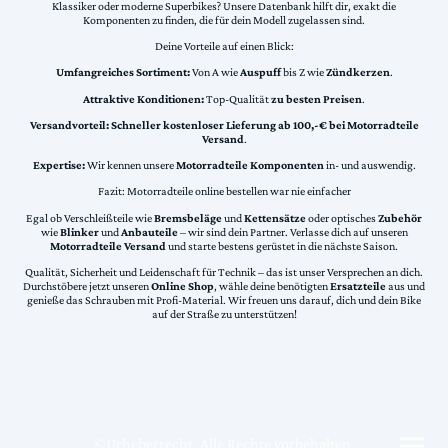
Klassiker oder moderne Superbikes? Unsere Datenbank hilft dir, exakt die
Komponenten zu finden, die für dein Modell zugelassen sind.
Deine Vorteile auf einen Blick:
Umfangreiches Sortiment:
Von A wie
Auspuff
bis Z wie
Zündkerzen
.
Attraktive Konditionen:
Top-Qualität
zu besten Preisen
.
Versandvorteil:
Schneller kostenloser Lieferung ab 100,-€ bei Motorradteile
Versand
.
Expertise:
Wir kennen unsere
Motorradteile Komponenten
in- und auswendig.
Fazit: Motorradteile online bestellen war nie einfacher
Egal ob Verschleißteile wie
Bremsbeläge
und
Kettensätze
oder optisches
Zubehör
wie
Blinker
und
Anbauteile
– wir sind dein Partner. Verlasse dich auf unseren
Motorradteile Versand
und starte bestens gerüstet in die nächste Saison.
Qualität, Sicherheit und Leidenschaft für Technik – das ist unser Versprechen an dich.
Durchstöbere jetzt unseren
Online Shop
, wähle deine benötigten
Ersatzteile
aus und
genieße das Schrauben mit Profi-Material. Wir freuen uns darauf, dich und dein Bike
auf der Straße zu unterstützen!
©Urheberrecht. Alle Rechte vorbehalten.