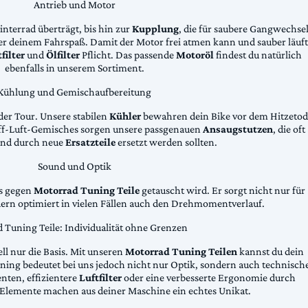
Antrieb und Motor
Hinterrad überträgt, bis hin zur
Kupplung
, die für saubere Gangwechse
ter deinem Fahrspaß. Damit der Motor frei atmen kann und sauber läuft
filter
und
Ölfilter
Pflicht. Das passende
Motoröl
findest du natürlich
ebenfalls in unserem Sortiment.
Kühlung und Gemischaufbereitung
der Tour. Unsere stabilen
Kühler
bewahren dein Bike vor dem Hitzetod
toff-Luft-Gemisches sorgen unsere passgenauen
Ansaugstutzen
, die oft
und durch neue
Ersatzteile
ersetzt werden sollten.
Sound und Optik
das gegen
Motorrad Tuning Teile
getauscht wird. Er sorgt nicht nur für
dern optimiert in vielen Fällen auch den Drehmomentverlauf.
 Tuning Teile: Individualität ohne Grenzen
ll nur die Basis. Mit unseren
Motorrad Tuning Teilen
kannst du dein
ing bedeutet bei uns jedoch nicht nur Optik, sondern auch technisch
ten, effizientere
Luftfilter
oder eine verbesserte Ergonomie durch
Elemente machen aus deiner Maschine ein echtes Unikat.