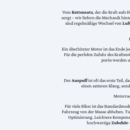
Vom
Kettensatz
, der die Kraft aufs 
sorgt – wir liefern die Mechanik hin
sind regelmäßige Wechsel von
Luft
Ein überhitzter Motor ist das Ende je
Für die perfekte Zufuhr des Krafts
porös werden 
Der
Auspuff
ist oft das erste Teil, 
einen satteren Klang, son
Motorrad
Für viele Biker ist das Standardmode
Fahrzeug von der Masse abheben. Tun
Optimierung. Leichtere Komponen
hochwertige
Zubehör
-