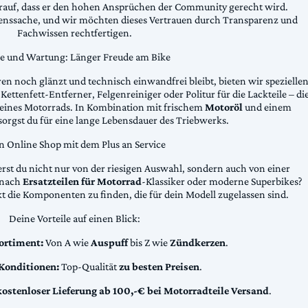
arauf, dass er den hohen Ansprüchen der Community gerecht wird.
uenssache, und wir möchten dieses Vertrauen durch Transparenz und
Fachwissen rechtfertigen.
ge und Wartung: Länger Freude am Bike
n noch glänzt und technisch einwandfrei bleibt, bieten wir spezielle
Kettenfett-Entferner, Felgenreiniger oder Politur für die Lackteile – di
 deines Motorrads. In Kombination mit frischem
Motoröl
und einem
sorgst du für eine lange Lebensdauer des Triebwerks.
n Online Shop mit dem Plus an Service
erst du nicht nur von der riesigen Auswahl, sondern auch von einer
t nach
Ersatzteilen für Motorrad
-Klassiker oder moderne Superbikes?
kt die Komponenten zu finden, die für dein Modell zugelassen sind.
Deine Vorteile auf einen Blick:
ortiment:
Von A wie
Auspuff
bis Z wie
Zündkerzen
.
 Konditionen:
Top-Qualität
zu besten Preisen
.
kostenloser Lieferung ab 100,-€ bei Motorradteile Versand
.