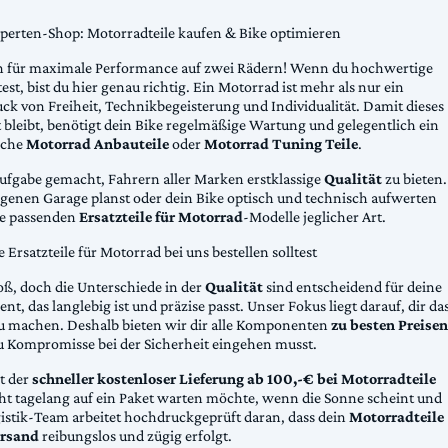
xperten-Shop: Motorradteile kaufen & Bike optimieren
 für maximale Performance auf zwei Rädern! Wenn du hochwertige
st, bist du hier genau richtig. Ein Motorrad ist mehr als nur ein
ck von Freiheit, Technikbegeisterung und Individualität. Damit dieses
 bleibt, benötigt dein Bike regelmäßige Wartung und gelegentlich ein
sche
Motorrad Anbauteile
oder
Motorrad Tuning Teile
.
Aufgabe gemacht, Fahrern aller Marken erstklassige
Qualität
zu bieten.
eigenen Garage planst oder dein Bike optisch und technisch aufwerten
die passenden
Ersatzteile für Motorrad
-Modelle jeglicher Art.
Ersatzteile für Motorrad bei uns bestellen solltest
oß, doch die Unterschiede in der
Qualität
sind entscheidend für deine
nt, das langlebig ist und präzise passt. Unser Fokus liegt darauf, dir da
u machen. Deshalb bieten wir dir alle Komponenten
zu besten Preisen
u Kompromisse bei der Sicherheit eingehen musst.
st der
schneller kostenloser Lieferung ab 100,-€ bei Motorradteile
cht tagelang auf ein Paket warten möchte, wenn die Sonne scheint und
gistik-Team arbeitet hochdruckgeprüft daran, dass dein
Motorradteile
rsand
reibungslos und zügig erfolgt.