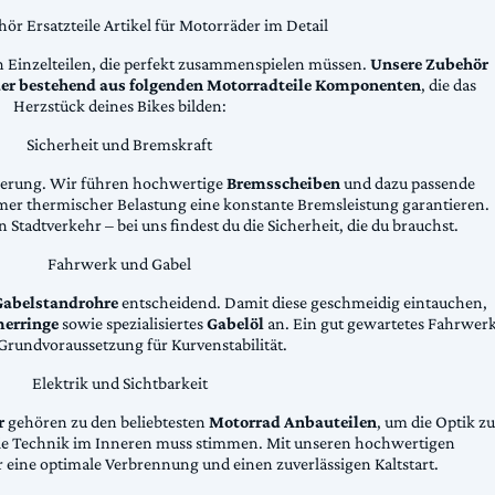
ör Ersatzteile Artikel für Motorräder im Detail
n Einzelteilen, die perfekt zusammenspielen müssen.
Unsere Zubehör
äder bestehend aus folgenden Motorradteile Komponenten
, die das
Herzstück deines Bikes bilden:
Sicherheit und Bremskraft
zögerung. Wir führen hochwertige
Bremsscheiben
und dazu passende
emer thermischer Belastung eine konstante Bremsleistung garantieren.
 Stadtverkehr – bei uns findest du die Sicherheit, die du brauchst.
Fahrwerk und Gabel
Gabelstandrohre
entscheidend. Damit diese geschmeidig eintauchen,
erringe
sowie spezialisiertes
Gabelöl
an. Ein gut gewartetes Fahrwer
e Grundvoraussetzung für Kurvenstabilität.
Elektrik und Sichtbarkeit
r
gehören zu den beliebtesten
Motorrad Anbauteilen
, um die Optik zu
die Technik im Inneren muss stimmen. Mit unseren hochwertigen
 eine optimale Verbrennung und einen zuverlässigen Kaltstart.