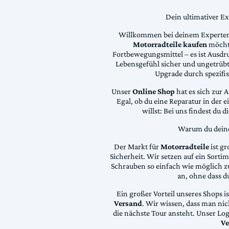
Dein ultimativer E
Willkommen bei deinem Experten
Motorradteile kaufen
möchte
Fortbewegungsmittel – es ist Ausdru
Lebensgefühl sicher und ungetrübt
Upgrade durch spezifi
Unser
Online Shop
hat es sich zur 
Egal, ob du eine Reparatur in der 
willst: Bei uns findest du 
Warum du deine 
Der Markt für
Motorradteile
ist gr
Sicherheit. Wir setzen auf ein Sortime
Schrauben so einfach wie möglich z
an, ohne dass d
Ein großer Vorteil unseres Shops i
Versand
. Wir wissen, dass man ni
die nächste Tour ansteht. Unser Lo
Ve