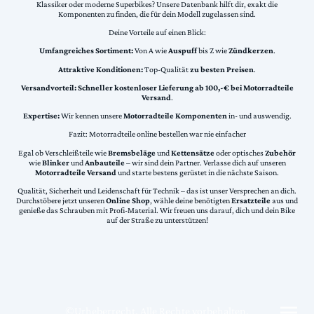
Klassiker oder moderne Superbikes? Unsere Datenbank hilft dir, exakt die
Komponenten zu finden, die für dein Modell zugelassen sind.
Deine Vorteile auf einen Blick:
Umfangreiches Sortiment:
Von A wie
Auspuff
bis Z wie
Zündkerzen
.
Attraktive Konditionen:
Top-Qualität
zu besten Preisen
.
Versandvorteil:
Schneller kostenloser Lieferung ab 100,-€ bei Motorradteile
Versand
.
Expertise:
Wir kennen unsere
Motorradteile Komponenten
in- und auswendig.
Fazit: Motorradteile online bestellen war nie einfacher
Egal ob Verschleißteile wie
Bremsbeläge
und
Kettensätze
oder optisches
Zubehör
wie
Blinker
und
Anbauteile
– wir sind dein Partner. Verlasse dich auf unseren
Motorradteile Versand
und starte bestens gerüstet in die nächste Saison.
Qualität, Sicherheit und Leidenschaft für Technik – das ist unser Versprechen an dich.
Durchstöbere jetzt unseren
Online Shop
, wähle deine benötigten
Ersatzteile
aus und
genieße das Schrauben mit Profi-Material. Wir freuen uns darauf, dich und dein Bike
auf der Straße zu unterstützen!
©Urheberrecht. Alle Rechte vorbehalten.