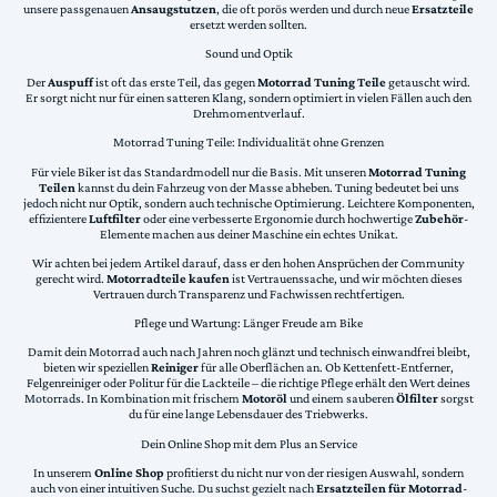
unsere passgenauen
Ansaugstutzen
, die oft porös werden und durch neue
Ersatzteile
ersetzt werden sollten.
Sound und Optik
Der
Auspuff
ist oft das erste Teil, das gegen
Motorrad Tuning Teile
getauscht wird.
Er sorgt nicht nur für einen satteren Klang, sondern optimiert in vielen Fällen auch den
Drehmomentverlauf.
Motorrad Tuning Teile: Individualität ohne Grenzen
Für viele Biker ist das Standardmodell nur die Basis. Mit unseren
Motorrad Tuning
Teilen
kannst du dein Fahrzeug von der Masse abheben. Tuning bedeutet bei uns
jedoch nicht nur Optik, sondern auch technische Optimierung. Leichtere Komponenten,
effizientere
Luftfilter
oder eine verbesserte Ergonomie durch hochwertige
Zubehör
-
Elemente machen aus deiner Maschine ein echtes Unikat.
Wir achten bei jedem Artikel darauf, dass er den hohen Ansprüchen der Community
gerecht wird.
Motorradteile kaufen
ist Vertrauenssache, und wir möchten dieses
Vertrauen durch Transparenz und Fachwissen rechtfertigen.
Pflege und Wartung: Länger Freude am Bike
Damit dein Motorrad auch nach Jahren noch glänzt und technisch einwandfrei bleibt,
bieten wir speziellen
Reiniger
für alle Oberflächen an. Ob Kettenfett-Entferner,
Felgenreiniger oder Politur für die Lackteile – die richtige Pflege erhält den Wert deines
Motorrads. In Kombination mit frischem
Motoröl
und einem sauberen
Ölfilter
sorgst
du für eine lange Lebensdauer des Triebwerks.
Dein Online Shop mit dem Plus an Service
In unserem
Online Shop
profitierst du nicht nur von der riesigen Auswahl, sondern
auch von einer intuitiven Suche. Du suchst gezielt nach
Ersatzteilen für Motorrad
-