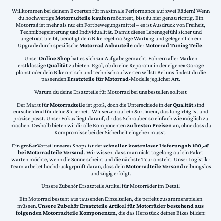
Willkommen bei deinem Experten für maximale Performance auf zwei Rädern! Wenn
du hochwertige
Motorradteile kaufen
möchtest, bist du hier genau richtig. Ein
Motorrad ist mehr als nur ein Fortbewegungsmittel – es ist Ausdruck von Freiheit,
Technikbegeisterung und Individualität. Damit dieses Lebensgefühl sicher und
ungetrübt bleibt, benötigt dein Bike regelmäßige Wartung und gelegentlich ein
Upgrade durch spezifische
Motorrad Anbauteile
oder
Motorrad Tuning Teile
.
Unser
Online Shop
hat es sich zur Aufgabe gemacht, Fahrern aller Marken
erstklassige
Qualität
zu bieten. Egal, ob du eine Reparatur in der eigenen Garage
planst oder dein Bike optisch und technisch aufwerten willst: Bei uns findest du die
passenden
Ersatzteile für Motorrad
-Modelle jeglicher Art.
Warum du deine Ersatzteile für Motorrad bei uns bestellen solltest
Der Markt für
Motorradteile
ist groß, doch die Unterschiede in der
Qualität
sind
entscheidend für deine Sicherheit. Wir setzen auf ein Sortiment, das langlebig ist und
präzise passt. Unser Fokus liegt darauf, dir das Schrauben so einfach wie möglich zu
machen. Deshalb bieten wir dir alle Komponenten
zu besten Preisen
an, ohne dass du
Kompromisse bei der Sicherheit eingehen musst.
Ein großer Vorteil unseres Shops ist der
schneller kostenloser Lieferung ab 100,-€
bei Motorradteile Versand
. Wir wissen, dass man nicht tagelang auf ein Paket
warten möchte, wenn die Sonne scheint und die nächste Tour ansteht. Unser Logistik-
Team arbeitet hochdruckgeprüft daran, dass dein
Motorradteile Versand
reibungslos
und zügig erfolgt.
Unsere Zubehör Ersatzteile Artikel für Motorräder im Detail
Ein Motorrad besteht aus tausenden Einzelteilen, die perfekt zusammenspielen
müssen.
Unsere Zubehör Ersatzteile Artikel für Motorräder bestehend aus
folgenden Motorradteile Komponenten
, die das Herzstück deines Bikes bilden: