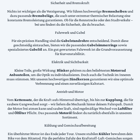
Sicherheit und Bremskraft
Nichts ist wichtiger als die Verzögerung. Wir führen hochwertige
Bremsscheiben
und
dazu passende
Bremsbeläge
, die auch unter extremer thermischer Belastung eine
konstante Bremsleistung garantieren. Ob für die Rennstrecke oder den Stadtverkehr –
bei uns findest du die Sicherheit, die du brauchst.
Fahrwerk und Gabel
Für ein präzises Handling sind die
Gabelstandrohre
entscheidend. Damit diese
geschmeidig eintauchen, bieten wir die passenden
Gabelsimmerringe
sowie
spezialisiertes
Gabelöl
an. Ein gut gewartetes Fahrwerk ist die Grundvoraussetzung
für Kurvenstabilität.
Elektrik und Sichtbarkeit
Kleine Teile, große Wirkung:
Blinker
gehören zu den beliebtesten
Motorrad
Anbauteilen
, um die Optik zu individualisieren. Doch auch die Technik im Inneren
muss stimmen. Mit unseren hochwertigen
Zündkerzen
garantieren wir eine optimale
Verbrennung und einen zuverlässigen Kaltstart.
Antrieb und Motor
Vom
Kettensatz
, der die Kraft aufs Hinterrad überträgt, bis hin zur
Kupplung
, die für
saubere Gangwechsel sorgt – wir liefern die Mechanik hinter deinem Fahrspaß. Damit
der Motor frei atmen kann und sauber läuft, sind regelmäßige Wechsel von
Luftfilter
und
Ölfilter
Pflicht. Das passende
Motoröl
findest du natürlich ebenfalls in unserem
Sortiment.
Kühlung und Gemischaufbereitung
Ein überhitzter Motor ist das Ende jeder Tour. Unsere stabilen
Kühler
bewahren dein
Bike vor dem Hitzetod. Für die perfekte Zufuhr des Kraftstoff-Luft-Gemisches sorgen