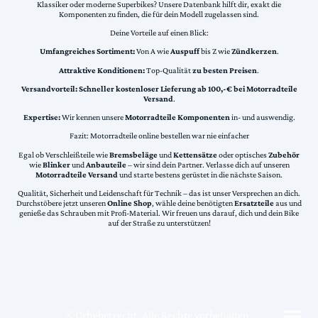
Klassiker oder moderne Superbikes? Unsere Datenbank hilft dir, exakt die
Komponenten zu finden, die für dein Modell zugelassen sind.
Deine Vorteile auf einen Blick:
Umfangreiches Sortiment:
Von A wie
Auspuff
bis Z wie
Zündkerzen
.
Attraktive Konditionen:
Top-Qualität
zu besten Preisen
.
Versandvorteil:
Schneller kostenloser Lieferung ab 100,-€ bei Motorradteile
Versand
.
Expertise:
Wir kennen unsere
Motorradteile Komponenten
in- und auswendig.
Fazit: Motorradteile online bestellen war nie einfacher
Egal ob Verschleißteile wie
Bremsbeläge
und
Kettensätze
oder optisches
Zubehör
wie
Blinker
und
Anbauteile
– wir sind dein Partner. Verlasse dich auf unseren
Motorradteile Versand
und starte bestens gerüstet in die nächste Saison.
Qualität, Sicherheit und Leidenschaft für Technik – das ist unser Versprechen an dich.
Durchstöbere jetzt unseren
Online Shop
, wähle deine benötigten
Ersatzteile
aus und
genieße das Schrauben mit Profi-Material. Wir freuen uns darauf, dich und dein Bike
auf der Straße zu unterstützen!
©Urheberrecht. Alle Rechte vorbehalten.