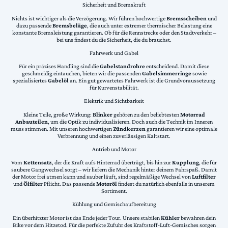
Sicherheit und Bremskraft
Nichts ist wichtiger als die Verzögerung. Wir führen hochwertige
Bremsscheiben
und
dazu passende
Bremsbeläge
, die auch unter extremer thermischer Belastung eine
konstante Bremsleistung garantieren. Ob für die Rennstrecke oder den Stadtverkehr –
bei uns findest du die Sicherheit, die du brauchst.
Fahrwerk und Gabel
Für ein präzises Handling sind die
Gabelstandrohre
entscheidend. Damit diese
geschmeidig eintauchen, bieten wir die passenden
Gabelsimmerringe
sowie
spezialisiertes
Gabelöl
an. Ein gut gewartetes Fahrwerk ist die Grundvoraussetzung
für Kurvenstabilität.
Elektrik und Sichtbarkeit
Kleine Teile, große Wirkung:
Blinker
gehören zu den beliebtesten
Motorrad
Anbauteilen
, um die Optik zu individualisieren. Doch auch die Technik im Inneren
muss stimmen. Mit unseren hochwertigen
Zündkerzen
garantieren wir eine optimale
Verbrennung und einen zuverlässigen Kaltstart.
Antrieb und Motor
Vom
Kettensatz
, der die Kraft aufs Hinterrad überträgt, bis hin zur
Kupplung
, die für
saubere Gangwechsel sorgt – wir liefern die Mechanik hinter deinem Fahrspaß. Damit
der Motor frei atmen kann und sauber läuft, sind regelmäßige Wechsel von
Luftfilter
und
Ölfilter
Pflicht. Das passende
Motoröl
findest du natürlich ebenfalls in unserem
Sortiment.
Kühlung und Gemischaufbereitung
Ein überhitzter Motor ist das Ende jeder Tour. Unsere stabilen
Kühler
bewahren dein
Bike vor dem Hitzetod. Für die perfekte Zufuhr des Kraftstoff-Luft-Gemisches sorgen