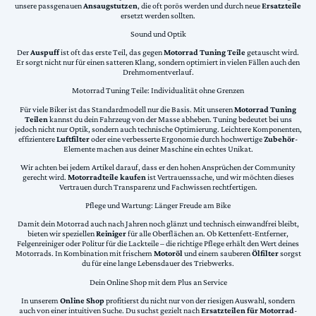
unsere passgenauen
Ansaugstutzen
, die oft porös werden und durch neue
Ersatzteile
ersetzt werden sollten.
Sound und Optik
Der
Auspuff
ist oft das erste Teil, das gegen
Motorrad Tuning Teile
getauscht wird.
Er sorgt nicht nur für einen satteren Klang, sondern optimiert in vielen Fällen auch den
Drehmomentverlauf.
Motorrad Tuning Teile: Individualität ohne Grenzen
Für viele Biker ist das Standardmodell nur die Basis. Mit unseren
Motorrad Tuning
Teilen
kannst du dein Fahrzeug von der Masse abheben. Tuning bedeutet bei uns
jedoch nicht nur Optik, sondern auch technische Optimierung. Leichtere Komponenten,
effizientere
Luftfilter
oder eine verbesserte Ergonomie durch hochwertige
Zubehör
-
Elemente machen aus deiner Maschine ein echtes Unikat.
Wir achten bei jedem Artikel darauf, dass er den hohen Ansprüchen der Community
gerecht wird.
Motorradteile kaufen
ist Vertrauenssache, und wir möchten dieses
Vertrauen durch Transparenz und Fachwissen rechtfertigen.
Pflege und Wartung: Länger Freude am Bike
Damit dein Motorrad auch nach Jahren noch glänzt und technisch einwandfrei bleibt,
bieten wir speziellen
Reiniger
für alle Oberflächen an. Ob Kettenfett-Entferner,
Felgenreiniger oder Politur für die Lackteile – die richtige Pflege erhält den Wert deines
Motorrads. In Kombination mit frischem
Motoröl
und einem sauberen
Ölfilter
sorgst
du für eine lange Lebensdauer des Triebwerks.
Dein Online Shop mit dem Plus an Service
In unserem
Online Shop
profitierst du nicht nur von der riesigen Auswahl, sondern
auch von einer intuitiven Suche. Du suchst gezielt nach
Ersatzteilen für Motorrad
-