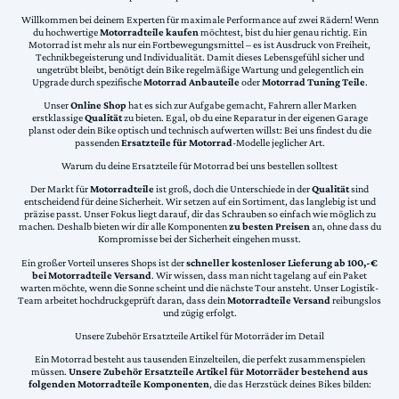
Willkommen bei deinem Experten für maximale Performance auf zwei Rädern! Wenn
du hochwertige
Motorradteile kaufen
möchtest, bist du hier genau richtig. Ein
Motorrad ist mehr als nur ein Fortbewegungsmittel – es ist Ausdruck von Freiheit,
Technikbegeisterung und Individualität. Damit dieses Lebensgefühl sicher und
ungetrübt bleibt, benötigt dein Bike regelmäßige Wartung und gelegentlich ein
Upgrade durch spezifische
Motorrad Anbauteile
oder
Motorrad Tuning Teile
.
Unser
Online Shop
hat es sich zur Aufgabe gemacht, Fahrern aller Marken
erstklassige
Qualität
zu bieten. Egal, ob du eine Reparatur in der eigenen Garage
planst oder dein Bike optisch und technisch aufwerten willst: Bei uns findest du die
passenden
Ersatzteile für Motorrad
-Modelle jeglicher Art.
Warum du deine Ersatzteile für Motorrad bei uns bestellen solltest
Der Markt für
Motorradteile
ist groß, doch die Unterschiede in der
Qualität
sind
entscheidend für deine Sicherheit. Wir setzen auf ein Sortiment, das langlebig ist und
präzise passt. Unser Fokus liegt darauf, dir das Schrauben so einfach wie möglich zu
machen. Deshalb bieten wir dir alle Komponenten
zu besten Preisen
an, ohne dass du
Kompromisse bei der Sicherheit eingehen musst.
Ein großer Vorteil unseres Shops ist der
schneller kostenloser Lieferung ab 100,-€
bei Motorradteile Versand
. Wir wissen, dass man nicht tagelang auf ein Paket
warten möchte, wenn die Sonne scheint und die nächste Tour ansteht. Unser Logistik-
Team arbeitet hochdruckgeprüft daran, dass dein
Motorradteile Versand
reibungslos
und zügig erfolgt.
Unsere Zubehör Ersatzteile Artikel für Motorräder im Detail
Ein Motorrad besteht aus tausenden Einzelteilen, die perfekt zusammenspielen
müssen.
Unsere Zubehör Ersatzteile Artikel für Motorräder bestehend aus
folgenden Motorradteile Komponenten
, die das Herzstück deines Bikes bilden: