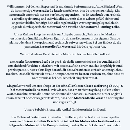
Willkommen bei deinem Experten für maximale Performance auf zwei Rädern! Wenn
du hochwertige
Motorradteile kaufen
möchtest, bist du hier genau richtig. Ein
Motorrad ist mehr als nur ein Fortbewegungsmittel – es ist Ausdruck von Freiheit,
Technikbegeisterung und Individualität. Damit dieses Lebensgefühl sicher und
ungetrübt bleibt, benötigt dein Bike regelmäßige Wartung und gelegentlich ein
Upgrade durch spezifische
Motorrad Anbauteile
oder
Motorrad Tuning Teile
.
Unser
Online Shop
hat es sich zur Aufgabe gemacht, Fahrern aller Marken
erstklassige
Qualität
zu bieten. Egal, ob du eine Reparatur in der eigenen Garage
planst oder dein Bike optisch und technisch aufwerten willst: Bei uns findest du die
passenden
Ersatzteile für Motorrad
-Modelle jeglicher Art.
Warum du deine Ersatzteile für Motorrad bei uns bestellen solltest
Der Markt für
Motorradteile
ist groß, doch die Unterschiede in der
Qualität
sind
entscheidend für deine Sicherheit. Wir setzen auf ein Sortiment, das langlebig ist und
präzise passt. Unser Fokus liegt darauf, dir das Schrauben so einfach wie möglich zu
machen. Deshalb bieten wir dir alle Komponenten
zu besten Preisen
an, ohne dass du
Kompromisse bei der Sicherheit eingehen musst.
Ein großer Vorteil unseres Shops ist der
schneller kostenloser Lieferung ab 100,-€
bei Motorradteile Versand
. Wir wissen, dass man nicht tagelang auf ein Paket
warten möchte, wenn die Sonne scheint und die nächste Tour ansteht. Unser Logistik-
Team arbeitet hochdruckgeprüft daran, dass dein
Motorradteile Versand
reibungslos
und zügig erfolgt.
Unsere Zubehör Ersatzteile Artikel für Motorräder im Detail
Ein Motorrad besteht aus tausenden Einzelteilen, die perfekt zusammenspielen
müssen.
Unsere Zubehör Ersatzteile Artikel für Motorräder bestehend aus
folgenden Motorradteile Komponenten
, die das Herzstück deines Bikes bilden: