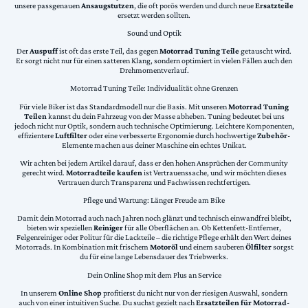
unsere passgenauen
Ansaugstutzen
, die oft porös werden und durch neue
Ersatzteile
ersetzt werden sollten.
Sound und Optik
Der
Auspuff
ist oft das erste Teil, das gegen
Motorrad Tuning Teile
getauscht wird.
Er sorgt nicht nur für einen satteren Klang, sondern optimiert in vielen Fällen auch den
Drehmomentverlauf.
Motorrad Tuning Teile: Individualität ohne Grenzen
Für viele Biker ist das Standardmodell nur die Basis. Mit unseren
Motorrad Tuning
Teilen
kannst du dein Fahrzeug von der Masse abheben. Tuning bedeutet bei uns
jedoch nicht nur Optik, sondern auch technische Optimierung. Leichtere Komponenten,
effizientere
Luftfilter
oder eine verbesserte Ergonomie durch hochwertige
Zubehör
-
Elemente machen aus deiner Maschine ein echtes Unikat.
Wir achten bei jedem Artikel darauf, dass er den hohen Ansprüchen der Community
gerecht wird.
Motorradteile kaufen
ist Vertrauenssache, und wir möchten dieses
Vertrauen durch Transparenz und Fachwissen rechtfertigen.
Pflege und Wartung: Länger Freude am Bike
Damit dein Motorrad auch nach Jahren noch glänzt und technisch einwandfrei bleibt,
bieten wir speziellen
Reiniger
für alle Oberflächen an. Ob Kettenfett-Entferner,
Felgenreiniger oder Politur für die Lackteile – die richtige Pflege erhält den Wert deines
Motorrads. In Kombination mit frischem
Motoröl
und einem sauberen
Ölfilter
sorgst
du für eine lange Lebensdauer des Triebwerks.
Dein Online Shop mit dem Plus an Service
In unserem
Online Shop
profitierst du nicht nur von der riesigen Auswahl, sondern
auch von einer intuitiven Suche. Du suchst gezielt nach
Ersatzteilen für Motorrad
-