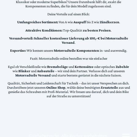
Klassiker oder moderne Superbikes? Unsere Datenbank hilft dir, exakt die
Komponenten zu finden, die für dein Modell zugelassen sind.
Deine Vorteile auf einen Blick:
Umfangreiches Sortiment:
Von A wie
Auspuff
bis Z wie
Zündkerzen
.
Attraktive Konditionen:
Top-Qualität
zu besten Preisen
.
Versandvorteil:
Schneller kostenloser Lieferung ab 100,-€ bei Motorradteile
Versand
.
Expertise:
Wir kennen unsere
Motorradteile Komponenten
in- und auswendig.
Fazit: Motorradteile online bestellen war nie einfacher
Egal ob Verschleißteile wie
Bremsbeläge
und
Kettensätze
oder optisches
Zubehör
wie
Blinker
und
Anbauteile
– wir sind dein Partner. Verlasse dich auf unseren
Motorradteile Versand
und starte bestens gerüstet in die nächste Saison.
Qualität, Sicherheit und Leidenschaft für Technik – das ist unser Versprechen an dich.
Durchstöbere jetzt unseren
Online Shop
, wähle deine benötigten
Ersatzteile
aus und
genieße das Schrauben mit Profi-Material. Wir freuen uns darauf, dich und dein Bike
auf der Straße zu unterstützen!
©Urheberrecht. Alle Rechte vorbehalten.