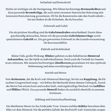
Sicherheit und Bremskraft
Nichts ist wichtiger als die Verzögerung. Wir führen hochwertige
Bremsscheiben
und
dazu passende
Bremsbeläge
, die auch unter extremer thermischer Belastung eine
konstante Bremsleistung garantieren. Ob für die Rennstrecke oder den Stadtverkehr –
bei uns findest du die Sicherheit, die du brauchst.
Fahrwerk und Gabel
Für ein präzises Handling sind die
Gabelstandrohre
entscheidend. Damit diese
geschmeidig eintauchen, bieten wir die passenden
Gabelsimmerringe
sowie
spezialisiertes
Gabelöl
an. Ein gut gewartetes Fahrwerk ist die Grundvoraussetzung
für Kurvenstabilität.
Elektrik und Sichtbarkeit
Kleine Teile, große Wirkung:
Blinker
gehören zu den beliebtesten
Motorrad
Anbauteilen
, um die Optik zu individualisieren. Doch auch die Technik im Inneren
muss stimmen. Mit unseren hochwertigen
Zündkerzen
garantieren wir eine optimale
Verbrennung und einen zuverlässigen Kaltstart.
Antrieb und Motor
Vom
Kettensatz
, der die Kraft aufs Hinterrad überträgt, bis hin zur
Kupplung
, die für
saubere Gangwechsel sorgt – wir liefern die Mechanik hinter deinem Fahrspaß. Damit
der Motor frei atmen kann und sauber läuft, sind regelmäßige Wechsel von
Luftfilter
und
Ölfilter
Pflicht. Das passende
Motoröl
findest du natürlich ebenfalls in unserem
Sortiment.
Kühlung und Gemischaufbereitung
Ein überhitzter Motor ist das Ende jeder Tour. Unsere stabilen
Kühler
bewahren dein
Bike vor dem Hitzetod. Für die perfekte Zufuhr des Kraftstoff-Luft-Gemisches sorgen