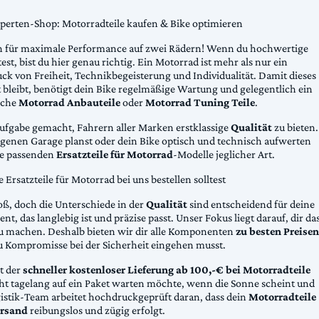
xperten-Shop: Motorradteile kaufen & Bike optimieren
 für maximale Performance auf zwei Rädern! Wenn du hochwertige
st, bist du hier genau richtig. Ein Motorrad ist mehr als nur ein
ck von Freiheit, Technikbegeisterung und Individualität. Damit dieses
 bleibt, benötigt dein Bike regelmäßige Wartung und gelegentlich ein
sche
Motorrad Anbauteile
oder
Motorrad Tuning Teile
.
Aufgabe gemacht, Fahrern aller Marken erstklassige
Qualität
zu bieten.
eigenen Garage planst oder dein Bike optisch und technisch aufwerten
die passenden
Ersatzteile für Motorrad
-Modelle jeglicher Art.
Ersatzteile für Motorrad bei uns bestellen solltest
oß, doch die Unterschiede in der
Qualität
sind entscheidend für deine
nt, das langlebig ist und präzise passt. Unser Fokus liegt darauf, dir da
u machen. Deshalb bieten wir dir alle Komponenten
zu besten Preisen
u Kompromisse bei der Sicherheit eingehen musst.
st der
schneller kostenloser Lieferung ab 100,-€ bei Motorradteile
cht tagelang auf ein Paket warten möchte, wenn die Sonne scheint und
gistik-Team arbeitet hochdruckgeprüft daran, dass dein
Motorradteile
rsand
reibungslos und zügig erfolgt.