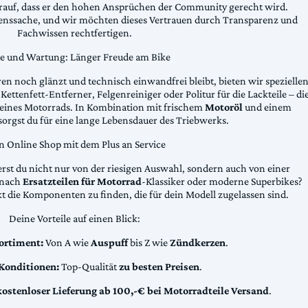
arauf, dass er den hohen Ansprüchen der Community gerecht wird.
uenssache, und wir möchten dieses Vertrauen durch Transparenz und
Fachwissen rechtfertigen.
ge und Wartung: Länger Freude am Bike
n noch glänzt und technisch einwandfrei bleibt, bieten wir spezielle
Kettenfett-Entferner, Felgenreiniger oder Politur für die Lackteile – di
 deines Motorrads. In Kombination mit frischem
Motoröl
und einem
sorgst du für eine lange Lebensdauer des Triebwerks.
n Online Shop mit dem Plus an Service
erst du nicht nur von der riesigen Auswahl, sondern auch von einer
t nach
Ersatzteilen für Motorrad
-Klassiker oder moderne Superbikes?
kt die Komponenten zu finden, die für dein Modell zugelassen sind.
Deine Vorteile auf einen Blick:
ortiment:
Von A wie
Auspuff
bis Z wie
Zündkerzen
.
 Konditionen:
Top-Qualität
zu besten Preisen
.
kostenloser Lieferung ab 100,-€ bei Motorradteile Versand
.