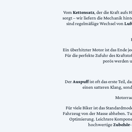
Vom
Kettensatz
, der die Kraft aufs 
sorgt – wir liefern die Mechanik hin
sind regelmäßige Wechsel von
Luft
Ein überhitzter Motor ist das Ende je
Für die perfekte Zufuhr des Krafts
porös werden 
Der
Auspuff
ist oft das erste Teil, 
einen satteren Klang, son
Motorrad
Für viele Biker ist das Standardmode
Fahrzeug von der Masse abheben. Tun
Optimierung. Leichtere Komponen
hochwertige
Zubehör
-