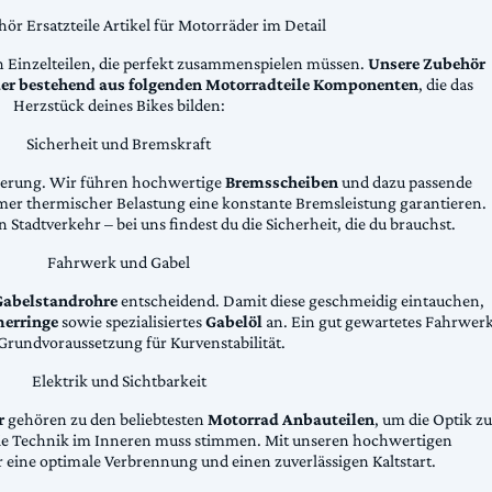
ör Ersatzteile Artikel für Motorräder im Detail
n Einzelteilen, die perfekt zusammenspielen müssen.
Unsere Zubehör
äder bestehend aus folgenden Motorradteile Komponenten
, die das
Herzstück deines Bikes bilden:
Sicherheit und Bremskraft
zögerung. Wir führen hochwertige
Bremsscheiben
und dazu passende
emer thermischer Belastung eine konstante Bremsleistung garantieren.
 Stadtverkehr – bei uns findest du die Sicherheit, die du brauchst.
Fahrwerk und Gabel
Gabelstandrohre
entscheidend. Damit diese geschmeidig eintauchen,
erringe
sowie spezialisiertes
Gabelöl
an. Ein gut gewartetes Fahrwer
e Grundvoraussetzung für Kurvenstabilität.
Elektrik und Sichtbarkeit
r
gehören zu den beliebtesten
Motorrad Anbauteilen
, um die Optik zu
die Technik im Inneren muss stimmen. Mit unseren hochwertigen
 eine optimale Verbrennung und einen zuverlässigen Kaltstart.