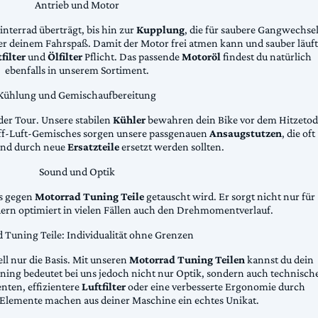
Antrieb und Motor
Hinterrad überträgt, bis hin zur
Kupplung
, die für saubere Gangwechse
ter deinem Fahrspaß. Damit der Motor frei atmen kann und sauber läuft
filter
und
Ölfilter
Pflicht. Das passende
Motoröl
findest du natürlich
ebenfalls in unserem Sortiment.
Kühlung und Gemischaufbereitung
der Tour. Unsere stabilen
Kühler
bewahren dein Bike vor dem Hitzetod
toff-Luft-Gemisches sorgen unsere passgenauen
Ansaugstutzen
, die oft
und durch neue
Ersatzteile
ersetzt werden sollten.
Sound und Optik
das gegen
Motorrad Tuning Teile
getauscht wird. Er sorgt nicht nur für
dern optimiert in vielen Fällen auch den Drehmomentverlauf.
 Tuning Teile: Individualität ohne Grenzen
ll nur die Basis. Mit unseren
Motorrad Tuning Teilen
kannst du dein
ing bedeutet bei uns jedoch nicht nur Optik, sondern auch technisch
ten, effizientere
Luftfilter
oder eine verbesserte Ergonomie durch
Elemente machen aus deiner Maschine ein echtes Unikat.