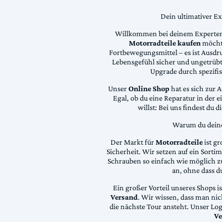
Dein ultimativer E
Willkommen bei deinem Experten
Motorradteile kaufen
möchte
Fortbewegungsmittel – es ist Ausdru
Lebensgefühl sicher und ungetrübt
Upgrade durch spezifi
Unser
Online Shop
hat es sich zur 
Egal, ob du eine Reparatur in der 
willst: Bei uns findest du 
Warum du deine 
Der Markt für
Motorradteile
ist gr
Sicherheit. Wir setzen auf ein Sortime
Schrauben so einfach wie möglich z
an, ohne dass d
Ein großer Vorteil unseres Shops i
Versand
. Wir wissen, dass man ni
die nächste Tour ansteht. Unser Lo
Ve