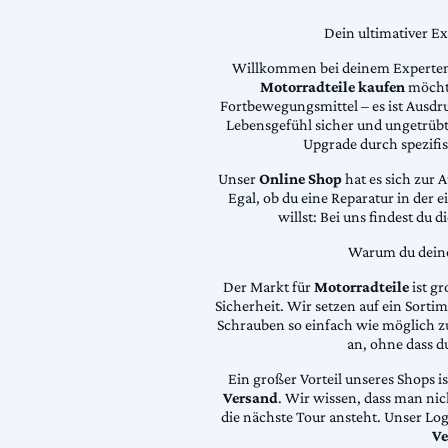
Dein ultimativer E
Willkommen bei deinem Experten
Motorradteile kaufen
möchte
Fortbewegungsmittel – es ist Ausdru
Lebensgefühl sicher und ungetrübt
Upgrade durch spezifi
Unser
Online Shop
hat es sich zur 
Egal, ob du eine Reparatur in der 
willst: Bei uns findest du 
Warum du deine 
Der Markt für
Motorradteile
ist gr
Sicherheit. Wir setzen auf ein Sortime
Schrauben so einfach wie möglich z
an, ohne dass d
Ein großer Vorteil unseres Shops i
Versand
. Wir wissen, dass man ni
die nächste Tour ansteht. Unser Lo
Ve