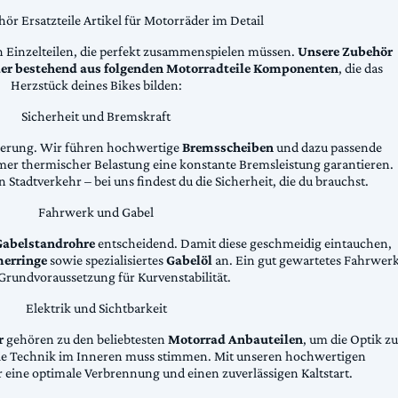
ör Ersatzteile Artikel für Motorräder im Detail
n Einzelteilen, die perfekt zusammenspielen müssen.
Unsere Zubehör
äder bestehend aus folgenden Motorradteile Komponenten
, die das
Herzstück deines Bikes bilden:
Sicherheit und Bremskraft
zögerung. Wir führen hochwertige
Bremsscheiben
und dazu passende
emer thermischer Belastung eine konstante Bremsleistung garantieren.
 Stadtverkehr – bei uns findest du die Sicherheit, die du brauchst.
Fahrwerk und Gabel
Gabelstandrohre
entscheidend. Damit diese geschmeidig eintauchen,
erringe
sowie spezialisiertes
Gabelöl
an. Ein gut gewartetes Fahrwer
e Grundvoraussetzung für Kurvenstabilität.
Elektrik und Sichtbarkeit
r
gehören zu den beliebtesten
Motorrad Anbauteilen
, um die Optik zu
die Technik im Inneren muss stimmen. Mit unseren hochwertigen
 eine optimale Verbrennung und einen zuverlässigen Kaltstart.