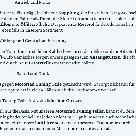
Antrieb und Motor
Hinterrad überträgt, bis hin zur
Kupplung
, die für saubere Gangwechse
ter deinem Fahrspaß. Damit der Motor frei atmen kann und sauber läuft
filter
und
Ölfilter
Pflicht. Das passende
Motoröl
findest du natürlich
ebenfalls in unserem Sortiment.
Kühlung und Gemischaufbereitung
der Tour. Unsere stabilen
Kühler
bewahren dein Bike vor dem Hitzetod
toff-Luft-Gemisches sorgen unsere passgenauen
Ansaugstutzen
, die oft
und durch neue
Ersatzteile
ersetzt werden sollten.
Sound und Optik
das gegen
Motorrad Tuning Teile
getauscht wird. Er sorgt nicht nur für
dern optimiert in vielen Fällen auch den Drehmomentverlauf.
 Tuning Teile: Individualität ohne Grenzen
ll nur die Basis. Mit unseren
Motorrad Tuning Teilen
kannst du dein
ing bedeutet bei uns jedoch nicht nur Optik, sondern auch technisch
ten, effizientere
Luftfilter
oder eine verbesserte Ergonomie durch
Elemente machen aus deiner Maschine ein echtes Unikat.