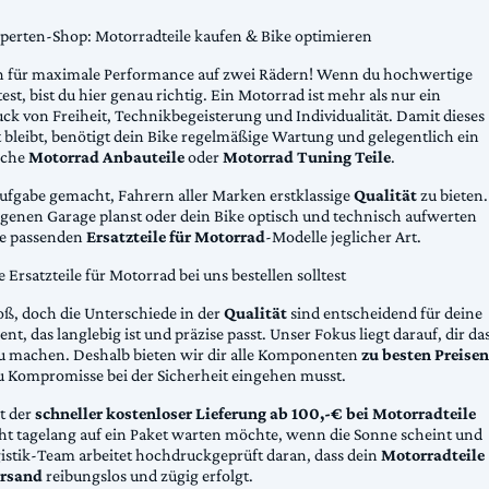
xperten-Shop: Motorradteile kaufen & Bike optimieren
 für maximale Performance auf zwei Rädern! Wenn du hochwertige
st, bist du hier genau richtig. Ein Motorrad ist mehr als nur ein
ck von Freiheit, Technikbegeisterung und Individualität. Damit dieses
 bleibt, benötigt dein Bike regelmäßige Wartung und gelegentlich ein
sche
Motorrad Anbauteile
oder
Motorrad Tuning Teile
.
Aufgabe gemacht, Fahrern aller Marken erstklassige
Qualität
zu bieten.
eigenen Garage planst oder dein Bike optisch und technisch aufwerten
die passenden
Ersatzteile für Motorrad
-Modelle jeglicher Art.
Ersatzteile für Motorrad bei uns bestellen solltest
oß, doch die Unterschiede in der
Qualität
sind entscheidend für deine
nt, das langlebig ist und präzise passt. Unser Fokus liegt darauf, dir da
u machen. Deshalb bieten wir dir alle Komponenten
zu besten Preisen
u Kompromisse bei der Sicherheit eingehen musst.
st der
schneller kostenloser Lieferung ab 100,-€ bei Motorradteile
cht tagelang auf ein Paket warten möchte, wenn die Sonne scheint und
gistik-Team arbeitet hochdruckgeprüft daran, dass dein
Motorradteile
rsand
reibungslos und zügig erfolgt.