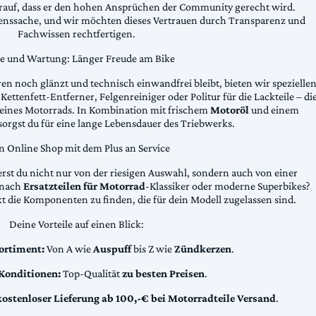
arauf, dass er den hohen Ansprüchen der Community gerecht wird.
uenssache, und wir möchten dieses Vertrauen durch Transparenz und
Fachwissen rechtfertigen.
ge und Wartung: Länger Freude am Bike
n noch glänzt und technisch einwandfrei bleibt, bieten wir spezielle
Kettenfett-Entferner, Felgenreiniger oder Politur für die Lackteile – di
 deines Motorrads. In Kombination mit frischem
Motoröl
und einem
sorgst du für eine lange Lebensdauer des Triebwerks.
n Online Shop mit dem Plus an Service
erst du nicht nur von der riesigen Auswahl, sondern auch von einer
t nach
Ersatzteilen für Motorrad
-Klassiker oder moderne Superbikes?
kt die Komponenten zu finden, die für dein Modell zugelassen sind.
Deine Vorteile auf einen Blick:
ortiment:
Von A wie
Auspuff
bis Z wie
Zündkerzen
.
 Konditionen:
Top-Qualität
zu besten Preisen
.
kostenloser Lieferung ab 100,-€ bei Motorradteile Versand
.