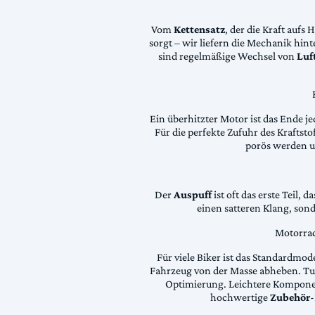
Vom
Kettensatz
, der die Kraft aufs 
sorgt – wir liefern die Mechanik hin
sind regelmäßige Wechsel von
Luft
Ein überhitzter Motor ist das Ende je
Für die perfekte Zufuhr des Krafts
porös werden 
Der
Auspuff
ist oft das erste Teil, 
einen satteren Klang, son
Motorrad
Für viele Biker ist das Standardmode
Fahrzeug von der Masse abheben. Tun
Optimierung. Leichtere Komponen
hochwertige
Zubehör
-