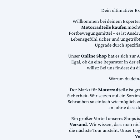
Dein ultimativer E
Willkommen bei deinem Experten
Motorradteile kaufen
möchte
Fortbewegungsmittel – es ist Ausdru
Lebensgefühl sicher und ungetrübt
Upgrade durch spezifi
Unser
Online Shop
hat es sich zur 
Egal, ob du eine Reparatur in der 
willst: Bei uns findest du 
Warum du deine 
Der Markt für
Motorradteile
ist gr
Sicherheit. Wir setzen auf ein Sortime
Schrauben so einfach wie möglich z
an, ohne dass d
Ein großer Vorteil unseres Shops i
Versand
. Wir wissen, dass man ni
die nächste Tour ansteht. Unser Lo
Ve