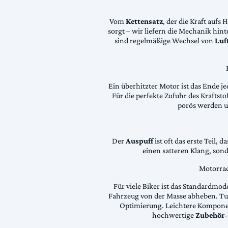
Vom
Kettensatz
, der die Kraft aufs 
sorgt – wir liefern die Mechanik hin
sind regelmäßige Wechsel von
Luft
Ein überhitzter Motor ist das Ende je
Für die perfekte Zufuhr des Krafts
porös werden 
Der
Auspuff
ist oft das erste Teil, 
einen satteren Klang, son
Motorrad
Für viele Biker ist das Standardmode
Fahrzeug von der Masse abheben. Tun
Optimierung. Leichtere Komponen
hochwertige
Zubehör
-