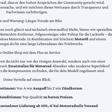
arauf, dass er den hohen Ansprüchen der Community gerecht wird.
uenssache, und wir möchten dieses Vertrauen durch Transparenz und
Fachwissen rechtfertigen.
ge und Wartung: Länger Freude am Bike
n noch glänzt und technisch einwandfrei bleibt, bieten wir spezielle
Kettenfett-Entferner, Felgenreiniger oder Politur für die Lackteile – di
 deines Motorrads. In Kombination mit frischem
Motoröl
und einem
sorgst du für eine lange Lebensdauer des Triebwerks.
n Online Shop mit dem Plus an Service
erst du nicht nur von der riesigen Auswahl, sondern auch von einer
t nach
Ersatzteilen für Motorrad
-Klassiker oder moderne Superbikes?
kt die Komponenten zu finden, die für dein Modell zugelassen sind.
Deine Vorteile auf einen Blick:
ortiment:
Von A wie
Auspuff
bis Z wie
Zündkerzen
.
 Konditionen:
Top-Qualität
zu besten Preisen
.
kostenloser Lieferung ab 100,-€ bei Motorradteile Versand
.