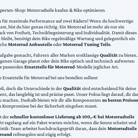
xperten-Shop: Motorradteile kaufen & Bike optimieren
 für maximale Performance auf zwei Rädern! Wenn du hochwertige
st, bist du hier genau richtig. Ein Motorrad ist mehr als nur ein
ck von Freiheit, Technikbegeisterung und Individualität. Damit dieses
 bleibt, benötigt dein Bike regelmäßige Wartung und gelegentlich ein
sche
Motorrad Anbauteile
oder
Motorrad Tuning Teile
.
Aufgabe gemacht, Fahrern aller Marken erstklassige
Qualität
zu bieten.
eigenen Garage planst oder dein Bike optisch und technisch aufwerten
die passenden
Ersatzteile für Motorrad
-Modelle jeglicher Art.
Ersatzteile für Motorrad bei uns bestellen solltest
oß, doch die Unterschiede in der
Qualität
sind entscheidend für deine
nt, das langlebig ist und präzise passt. Unser Fokus liegt darauf, dir da
u machen. Deshalb bieten wir dir alle Komponenten
zu besten Preisen
u Kompromisse bei der Sicherheit eingehen musst.
st der
schneller kostenloser Lieferung ab 100,-€ bei Motorradteile
cht tagelang auf ein Paket warten möchte, wenn die Sonne scheint und
gistik-Team arbeitet hochdruckgeprüft daran, dass dein
Motorradteile
rsand
reibungslos und zügig erfolgt.