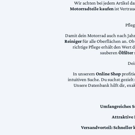
Wir achten bei jedem Artikel d
Motorradteile kaufen
ist Vertra
Pfle
Damit dein Motorrad auch nach Jahre
Reiniger
für alle Oberflächen an. Ob 
richtige Pflege erhält den Wert
sauberen
Ölfilter
Dei
In unserem
Online Shop
profiti
intuitiven Suche. Du suchst geziel
Unsere Datenbank hilft dir, exa
Umfangreiches S
Attraktive
Versandvorteil:
Schneller 