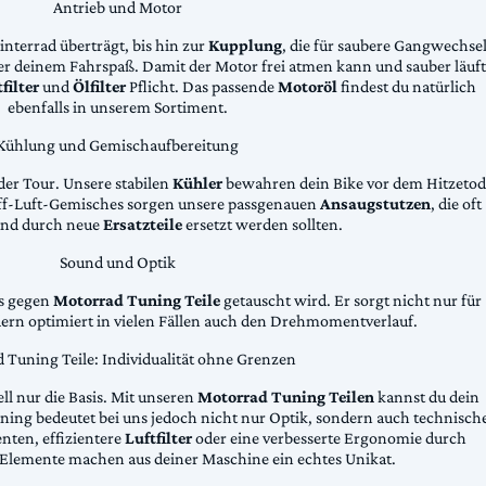
Antrieb und Motor
Hinterrad überträgt, bis hin zur
Kupplung
, die für saubere Gangwechse
ter deinem Fahrspaß. Damit der Motor frei atmen kann und sauber läuft
filter
und
Ölfilter
Pflicht. Das passende
Motoröl
findest du natürlich
ebenfalls in unserem Sortiment.
Kühlung und Gemischaufbereitung
der Tour. Unsere stabilen
Kühler
bewahren dein Bike vor dem Hitzetod
toff-Luft-Gemisches sorgen unsere passgenauen
Ansaugstutzen
, die oft
und durch neue
Ersatzteile
ersetzt werden sollten.
Sound und Optik
das gegen
Motorrad Tuning Teile
getauscht wird. Er sorgt nicht nur für
dern optimiert in vielen Fällen auch den Drehmomentverlauf.
 Tuning Teile: Individualität ohne Grenzen
ll nur die Basis. Mit unseren
Motorrad Tuning Teilen
kannst du dein
ing bedeutet bei uns jedoch nicht nur Optik, sondern auch technisch
ten, effizientere
Luftfilter
oder eine verbesserte Ergonomie durch
Elemente machen aus deiner Maschine ein echtes Unikat.