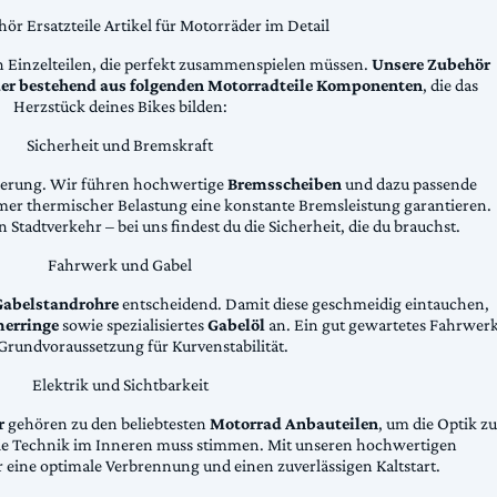
ör Ersatzteile Artikel für Motorräder im Detail
n Einzelteilen, die perfekt zusammenspielen müssen.
Unsere Zubehör
äder bestehend aus folgenden Motorradteile Komponenten
, die das
Herzstück deines Bikes bilden:
Sicherheit und Bremskraft
zögerung. Wir führen hochwertige
Bremsscheiben
und dazu passende
emer thermischer Belastung eine konstante Bremsleistung garantieren.
 Stadtverkehr – bei uns findest du die Sicherheit, die du brauchst.
Fahrwerk und Gabel
Gabelstandrohre
entscheidend. Damit diese geschmeidig eintauchen,
erringe
sowie spezialisiertes
Gabelöl
an. Ein gut gewartetes Fahrwer
e Grundvoraussetzung für Kurvenstabilität.
Elektrik und Sichtbarkeit
r
gehören zu den beliebtesten
Motorrad Anbauteilen
, um die Optik zu
die Technik im Inneren muss stimmen. Mit unseren hochwertigen
 eine optimale Verbrennung und einen zuverlässigen Kaltstart.