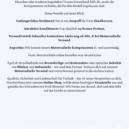
Klassiker oder moderne Superbikes? Unsere Datenbank hilft dir, exakt die
Komponenten zu finden, die für dein Modell zugelassen sind.
Deine Vorteile auf einen Blick:
Umfangreiches Sortiment:
Von A wie
Auspuff
bis Z wie
Zündkerzen
.
Attraktive Konditionen:
Top-Qualität
zu besten Preisen
.
Versandvorteil:
Schneller kostenloser Lieferung ab 100,-€ bei Motorradteile
Versand
.
Expertise:
Wir kennen unsere
Motorradteile Komponenten
in- und auswendig.
Fazit: Motorradteile online bestellen war nie einfacher
Egal ob Verschleißteile wie
Bremsbeläge
und
Kettensätze
oder optisches
Zubehör
wie
Blinker
und
Anbauteile
– wir sind dein Partner. Verlasse dich auf unseren
Motorradteile Versand
und starte bestens gerüstet in die nächste Saison.
Qualität, Sicherheit und Leidenschaft für Technik – das ist unser Versprechen an dich.
Durchstöbere jetzt unseren
Online Shop
, wähle deine benötigten
Ersatzteile
aus und
genieße das Schrauben mit Profi-Material. Wir freuen uns darauf, dich und dein Bike
auf der Straße zu unterstützen!
©Urheberrecht. Alle Rechte vorbehalten.