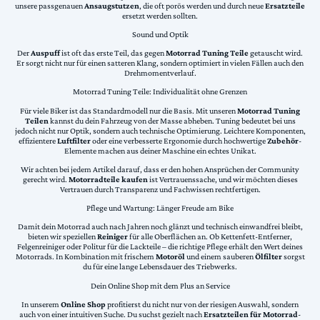
unsere passgenauen
Ansaugstutzen
, die oft porös werden und durch neue
Ersatzteile
ersetzt werden sollten.
Sound und Optik
Der
Auspuff
ist oft das erste Teil, das gegen
Motorrad Tuning Teile
getauscht wird.
Er sorgt nicht nur für einen satteren Klang, sondern optimiert in vielen Fällen auch den
Drehmomentverlauf.
Motorrad Tuning Teile: Individualität ohne Grenzen
Für viele Biker ist das Standardmodell nur die Basis. Mit unseren
Motorrad Tuning
Teilen
kannst du dein Fahrzeug von der Masse abheben. Tuning bedeutet bei uns
jedoch nicht nur Optik, sondern auch technische Optimierung. Leichtere Komponenten,
effizientere
Luftfilter
oder eine verbesserte Ergonomie durch hochwertige
Zubehör
-
Elemente machen aus deiner Maschine ein echtes Unikat.
Wir achten bei jedem Artikel darauf, dass er den hohen Ansprüchen der Community
gerecht wird.
Motorradteile kaufen
ist Vertrauenssache, und wir möchten dieses
Vertrauen durch Transparenz und Fachwissen rechtfertigen.
Pflege und Wartung: Länger Freude am Bike
Damit dein Motorrad auch nach Jahren noch glänzt und technisch einwandfrei bleibt,
bieten wir speziellen
Reiniger
für alle Oberflächen an. Ob Kettenfett-Entferner,
Felgenreiniger oder Politur für die Lackteile – die richtige Pflege erhält den Wert deines
Motorrads. In Kombination mit frischem
Motoröl
und einem sauberen
Ölfilter
sorgst
du für eine lange Lebensdauer des Triebwerks.
Dein Online Shop mit dem Plus an Service
In unserem
Online Shop
profitierst du nicht nur von der riesigen Auswahl, sondern
auch von einer intuitiven Suche. Du suchst gezielt nach
Ersatzteilen für Motorrad
-