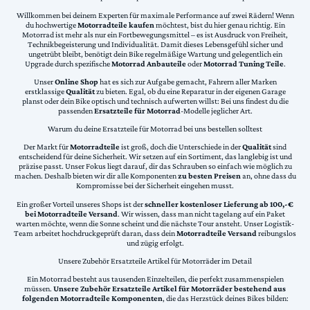
Willkommen bei deinem Experten für maximale Performance auf zwei Rädern! Wenn
du hochwertige
Motorradteile kaufen
möchtest, bist du hier genau richtig. Ein
Motorrad ist mehr als nur ein Fortbewegungsmittel – es ist Ausdruck von Freiheit,
Technikbegeisterung und Individualität. Damit dieses Lebensgefühl sicher und
ungetrübt bleibt, benötigt dein Bike regelmäßige Wartung und gelegentlich ein
Upgrade durch spezifische
Motorrad Anbauteile
oder
Motorrad Tuning Teile
.
Unser
Online Shop
hat es sich zur Aufgabe gemacht, Fahrern aller Marken
erstklassige
Qualität
zu bieten. Egal, ob du eine Reparatur in der eigenen Garage
planst oder dein Bike optisch und technisch aufwerten willst: Bei uns findest du die
passenden
Ersatzteile für Motorrad
-Modelle jeglicher Art.
Warum du deine Ersatzteile für Motorrad bei uns bestellen solltest
Der Markt für
Motorradteile
ist groß, doch die Unterschiede in der
Qualität
sind
entscheidend für deine Sicherheit. Wir setzen auf ein Sortiment, das langlebig ist und
präzise passt. Unser Fokus liegt darauf, dir das Schrauben so einfach wie möglich zu
machen. Deshalb bieten wir dir alle Komponenten
zu besten Preisen
an, ohne dass du
Kompromisse bei der Sicherheit eingehen musst.
Ein großer Vorteil unseres Shops ist der
schneller kostenloser Lieferung ab 100,-€
bei Motorradteile Versand
. Wir wissen, dass man nicht tagelang auf ein Paket
warten möchte, wenn die Sonne scheint und die nächste Tour ansteht. Unser Logistik-
Team arbeitet hochdruckgeprüft daran, dass dein
Motorradteile Versand
reibungslos
und zügig erfolgt.
Unsere Zubehör Ersatzteile Artikel für Motorräder im Detail
Ein Motorrad besteht aus tausenden Einzelteilen, die perfekt zusammenspielen
müssen.
Unsere Zubehör Ersatzteile Artikel für Motorräder bestehend aus
folgenden Motorradteile Komponenten
, die das Herzstück deines Bikes bilden: