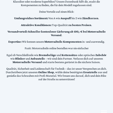
Klassiker oder moderne Superbikes? Unsere Datenbank hilft dir, exakt die
Komponenten zu finden, die für dein Modell zugelassen sind.
Deine Vorteile auf einen Blick:
Umfangreiches Sortiment:
Von A wie
Auspuff
bis Z wie
Zündkerzen
.
Attraktive Konditionen:
Top-Qualität
zu besten Preisen
.
Versandvorteil:
Schneller kostenloser Lieferung ab 100,-€ bei Motorradteile
Versand
.
Expertise:
Wir kennen unsere
Motorradteile Komponenten
in- und auswendig.
Fazit: Motorradteile online bestellen war nie einfacher
Egal ob Verschleißteile wie
Bremsbeläge
und
Kettensätze
oder optisches
Zubehör
wie
Blinker
und
Anbauteile
– wir sind dein Partner. Verlasse dich auf unseren
Motorradteile Versand
und starte bestens gerüstet in die nächste Saison.
Qualität, Sicherheit und Leidenschaft für Technik – das ist unser Versprechen an dich.
Durchstöbere jetzt unseren
Online Shop
, wähle deine benötigten
Ersatzteile
aus und
genieße das Schrauben mit Profi-Material. Wir freuen uns darauf, dich und dein Bike
auf der Straße zu unterstützen!
©Urheberrecht. Alle Rechte vorbehalten.