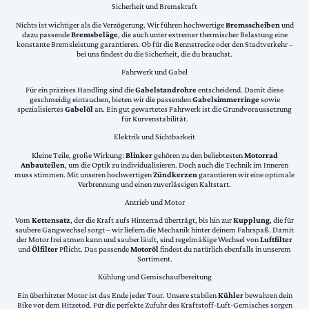
Sicherheit und Bremskraft
Nichts ist wichtiger als die Verzögerung. Wir führen hochwertige
Bremsscheiben
und
dazu passende
Bremsbeläge
, die auch unter extremer thermischer Belastung eine
konstante Bremsleistung garantieren. Ob für die Rennstrecke oder den Stadtverkehr –
bei uns findest du die Sicherheit, die du brauchst.
Fahrwerk und Gabel
Für ein präzises Handling sind die
Gabelstandrohre
entscheidend. Damit diese
geschmeidig eintauchen, bieten wir die passenden
Gabelsimmerringe
sowie
spezialisiertes
Gabelöl
an. Ein gut gewartetes Fahrwerk ist die Grundvoraussetzung
für Kurvenstabilität.
Elektrik und Sichtbarkeit
Kleine Teile, große Wirkung:
Blinker
gehören zu den beliebtesten
Motorrad
Anbauteilen
, um die Optik zu individualisieren. Doch auch die Technik im Inneren
muss stimmen. Mit unseren hochwertigen
Zündkerzen
garantieren wir eine optimale
Verbrennung und einen zuverlässigen Kaltstart.
Antrieb und Motor
Vom
Kettensatz
, der die Kraft aufs Hinterrad überträgt, bis hin zur
Kupplung
, die für
saubere Gangwechsel sorgt – wir liefern die Mechanik hinter deinem Fahrspaß. Damit
der Motor frei atmen kann und sauber läuft, sind regelmäßige Wechsel von
Luftfilter
und
Ölfilter
Pflicht. Das passende
Motoröl
findest du natürlich ebenfalls in unserem
Sortiment.
Kühlung und Gemischaufbereitung
Ein überhitzter Motor ist das Ende jeder Tour. Unsere stabilen
Kühler
bewahren dein
Bike vor dem Hitzetod. Für die perfekte Zufuhr des Kraftstoff-Luft-Gemisches sorgen