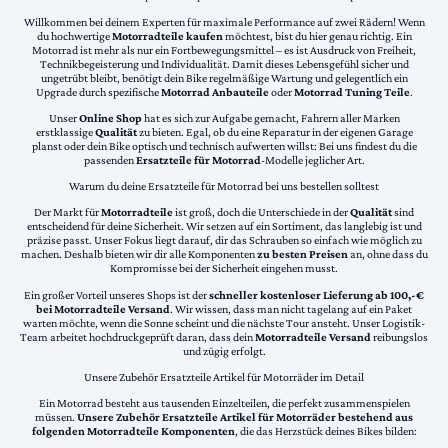
Willkommen bei deinem Experten für maximale Performance auf zwei Rädern! Wenn
du hochwertige
Motorradteile kaufen
möchtest, bist du hier genau richtig. Ein
Motorrad ist mehr als nur ein Fortbewegungsmittel – es ist Ausdruck von Freiheit,
Technikbegeisterung und Individualität. Damit dieses Lebensgefühl sicher und
ungetrübt bleibt, benötigt dein Bike regelmäßige Wartung und gelegentlich ein
Upgrade durch spezifische
Motorrad Anbauteile
oder
Motorrad Tuning Teile
.
Unser
Online Shop
hat es sich zur Aufgabe gemacht, Fahrern aller Marken
erstklassige
Qualität
zu bieten. Egal, ob du eine Reparatur in der eigenen Garage
planst oder dein Bike optisch und technisch aufwerten willst: Bei uns findest du die
passenden
Ersatzteile für Motorrad
-Modelle jeglicher Art.
Warum du deine Ersatzteile für Motorrad bei uns bestellen solltest
Der Markt für
Motorradteile
ist groß, doch die Unterschiede in der
Qualität
sind
entscheidend für deine Sicherheit. Wir setzen auf ein Sortiment, das langlebig ist und
präzise passt. Unser Fokus liegt darauf, dir das Schrauben so einfach wie möglich zu
machen. Deshalb bieten wir dir alle Komponenten
zu besten Preisen
an, ohne dass du
Kompromisse bei der Sicherheit eingehen musst.
Ein großer Vorteil unseres Shops ist der
schneller kostenloser Lieferung ab 100,-€
bei Motorradteile Versand
. Wir wissen, dass man nicht tagelang auf ein Paket
warten möchte, wenn die Sonne scheint und die nächste Tour ansteht. Unser Logistik-
Team arbeitet hochdruckgeprüft daran, dass dein
Motorradteile Versand
reibungslos
und zügig erfolgt.
Unsere Zubehör Ersatzteile Artikel für Motorräder im Detail
Ein Motorrad besteht aus tausenden Einzelteilen, die perfekt zusammenspielen
müssen.
Unsere Zubehör Ersatzteile Artikel für Motorräder bestehend aus
folgenden Motorradteile Komponenten
, die das Herzstück deines Bikes bilden: