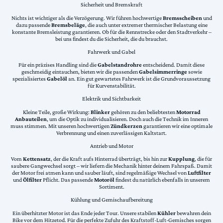
Sicherheit und Bremskraft
Nichts ist wichtiger als die Verzögerung. Wir führen hochwertige
Bremsscheiben
und
dazu passende
Bremsbeläge
, die auch unter extremer thermischer Belastung eine
konstante Bremsleistung garantieren. Ob für die Rennstrecke oder den Stadtverkehr –
bei uns findest du die Sicherheit, die du brauchst.
Fahrwerk und Gabel
Für ein präzises Handling sind die
Gabelstandrohre
entscheidend. Damit diese
geschmeidig eintauchen, bieten wir die passenden
Gabelsimmerringe
sowie
spezialisiertes
Gabelöl
an. Ein gut gewartetes Fahrwerk ist die Grundvoraussetzung
für Kurvenstabilität.
Elektrik und Sichtbarkeit
Kleine Teile, große Wirkung:
Blinker
gehören zu den beliebtesten
Motorrad
Anbauteilen
, um die Optik zu individualisieren. Doch auch die Technik im Inneren
muss stimmen. Mit unseren hochwertigen
Zündkerzen
garantieren wir eine optimale
Verbrennung und einen zuverlässigen Kaltstart.
Antrieb und Motor
Vom
Kettensatz
, der die Kraft aufs Hinterrad überträgt, bis hin zur
Kupplung
, die für
saubere Gangwechsel sorgt – wir liefern die Mechanik hinter deinem Fahrspaß. Damit
der Motor frei atmen kann und sauber läuft, sind regelmäßige Wechsel von
Luftfilter
und
Ölfilter
Pflicht. Das passende
Motoröl
findest du natürlich ebenfalls in unserem
Sortiment.
Kühlung und Gemischaufbereitung
Ein überhitzter Motor ist das Ende jeder Tour. Unsere stabilen
Kühler
bewahren dein
Bike vor dem Hitzetod. Für die perfekte Zufuhr des Kraftstoff-Luft-Gemisches sorgen