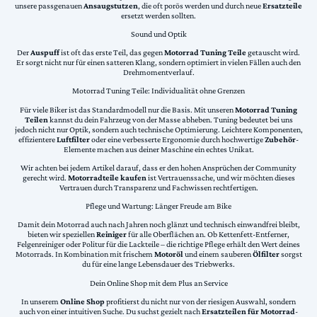
unsere passgenauen
Ansaugstutzen
, die oft porös werden und durch neue
Ersatzteile
ersetzt werden sollten.
Sound und Optik
Der
Auspuff
ist oft das erste Teil, das gegen
Motorrad Tuning Teile
getauscht wird.
Er sorgt nicht nur für einen satteren Klang, sondern optimiert in vielen Fällen auch den
Drehmomentverlauf.
Motorrad Tuning Teile: Individualität ohne Grenzen
Für viele Biker ist das Standardmodell nur die Basis. Mit unseren
Motorrad Tuning
Teilen
kannst du dein Fahrzeug von der Masse abheben. Tuning bedeutet bei uns
jedoch nicht nur Optik, sondern auch technische Optimierung. Leichtere Komponenten,
effizientere
Luftfilter
oder eine verbesserte Ergonomie durch hochwertige
Zubehör
-
Elemente machen aus deiner Maschine ein echtes Unikat.
Wir achten bei jedem Artikel darauf, dass er den hohen Ansprüchen der Community
gerecht wird.
Motorradteile kaufen
ist Vertrauenssache, und wir möchten dieses
Vertrauen durch Transparenz und Fachwissen rechtfertigen.
Pflege und Wartung: Länger Freude am Bike
Damit dein Motorrad auch nach Jahren noch glänzt und technisch einwandfrei bleibt,
bieten wir speziellen
Reiniger
für alle Oberflächen an. Ob Kettenfett-Entferner,
Felgenreiniger oder Politur für die Lackteile – die richtige Pflege erhält den Wert deines
Motorrads. In Kombination mit frischem
Motoröl
und einem sauberen
Ölfilter
sorgst
du für eine lange Lebensdauer des Triebwerks.
Dein Online Shop mit dem Plus an Service
In unserem
Online Shop
profitierst du nicht nur von der riesigen Auswahl, sondern
auch von einer intuitiven Suche. Du suchst gezielt nach
Ersatzteilen für Motorrad
-