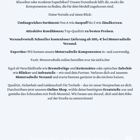
Klassiker oder moderne Superbikes? Unsere Datenbank hilft dir, exakt die
Komponenten zu finden, die für dein Modell zugelassen sind.
Deine Vorteile auf einen Blick:
Umfangreiches Sortiment:
Von A wie
Auspuff
bis Z wie
Zündkerzen
.
Attraktive Konditionen:
Top-Qualität
zu besten Preisen
.
Versandvorteil:
Schneller kostenloser Lieferung ab 100,-€ bei Motorradteile
Versand
.
Expertise:
Wir kennen unsere
Motorradteile Komponenten
in- und auswendig.
Fazit: Motorradteile online bestellen war nie einfacher
Egal ob Verschleißteile wie
Bremsbeläge
und
Kettensätze
oder optisches
Zubehör
wie
Blinker
und
Anbauteile
– wir sind dein Partner. Verlasse dich auf unseren
Motorradteile Versand
und starte bestens gerüstet in die nächste Saison.
Qualität, Sicherheit und Leidenschaft für Technik – das ist unser Versprechen an dich.
Durchstöbere jetzt unseren
Online Shop
, wähle deine benötigten
Ersatzteile
aus und
genieße das Schrauben mit Profi-Material. Wir freuen uns darauf, dich und dein Bike
auf der Straße zu unterstützen!
©Urheberrecht. Alle Rechte vorbehalten.