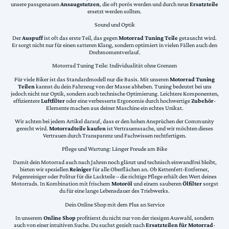
unsere passgenauen
Ansaugstutzen
, die oft porös werden und durch neue
Ersatzteile
ersetzt werden sollten.
Sound und Optik
Der
Auspuff
ist oft das erste Teil, das gegen
Motorrad Tuning Teile
getauscht wird.
Er sorgt nicht nur für einen satteren Klang, sondern optimiert in vielen Fällen auch den
Drehmomentverlauf.
Motorrad Tuning Teile: Individualität ohne Grenzen
Für viele Biker ist das Standardmodell nur die Basis. Mit unseren
Motorrad Tuning
Teilen
kannst du dein Fahrzeug von der Masse abheben. Tuning bedeutet bei uns
jedoch nicht nur Optik, sondern auch technische Optimierung. Leichtere Komponenten,
effizientere
Luftfilter
oder eine verbesserte Ergonomie durch hochwertige
Zubehör
-
Elemente machen aus deiner Maschine ein echtes Unikat.
Wir achten bei jedem Artikel darauf, dass er den hohen Ansprüchen der Community
gerecht wird.
Motorradteile kaufen
ist Vertrauenssache, und wir möchten dieses
Vertrauen durch Transparenz und Fachwissen rechtfertigen.
Pflege und Wartung: Länger Freude am Bike
Damit dein Motorrad auch nach Jahren noch glänzt und technisch einwandfrei bleibt,
bieten wir speziellen
Reiniger
für alle Oberflächen an. Ob Kettenfett-Entferner,
Felgenreiniger oder Politur für die Lackteile – die richtige Pflege erhält den Wert deines
Motorrads. In Kombination mit frischem
Motoröl
und einem sauberen
Ölfilter
sorgst
du für eine lange Lebensdauer des Triebwerks.
Dein Online Shop mit dem Plus an Service
In unserem
Online Shop
profitierst du nicht nur von der riesigen Auswahl, sondern
auch von einer intuitiven Suche. Du suchst gezielt nach
Ersatzteilen für Motorrad
-