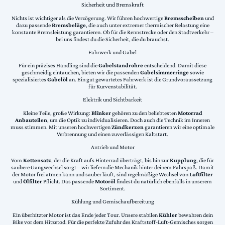
Sicherheit und Bremskraft
Nichts ist wichtiger als die Verzögerung. Wir führen hochwertige
Bremsscheiben
und
dazu passende
Bremsbeläge
, die auch unter extremer thermischer Belastung eine
konstante Bremsleistung garantieren. Ob für die Rennstrecke oder den Stadtverkehr –
bei uns findest du die Sicherheit, die du brauchst.
Fahrwerk und Gabel
Für ein präzises Handling sind die
Gabelstandrohre
entscheidend. Damit diese
geschmeidig eintauchen, bieten wir die passenden
Gabelsimmerringe
sowie
spezialisiertes
Gabelöl
an. Ein gut gewartetes Fahrwerk ist die Grundvoraussetzung
für Kurvenstabilität.
Elektrik und Sichtbarkeit
Kleine Teile, große Wirkung:
Blinker
gehören zu den beliebtesten
Motorrad
Anbauteilen
, um die Optik zu individualisieren. Doch auch die Technik im Inneren
muss stimmen. Mit unseren hochwertigen
Zündkerzen
garantieren wir eine optimale
Verbrennung und einen zuverlässigen Kaltstart.
Antrieb und Motor
Vom
Kettensatz
, der die Kraft aufs Hinterrad überträgt, bis hin zur
Kupplung
, die für
saubere Gangwechsel sorgt – wir liefern die Mechanik hinter deinem Fahrspaß. Damit
der Motor frei atmen kann und sauber läuft, sind regelmäßige Wechsel von
Luftfilter
und
Ölfilter
Pflicht. Das passende
Motoröl
findest du natürlich ebenfalls in unserem
Sortiment.
Kühlung und Gemischaufbereitung
Ein überhitzter Motor ist das Ende jeder Tour. Unsere stabilen
Kühler
bewahren dein
Bike vor dem Hitzetod. Für die perfekte Zufuhr des Kraftstoff-Luft-Gemisches sorgen