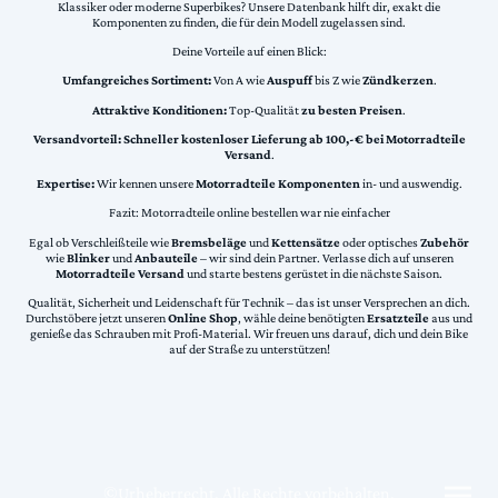
Klassiker oder moderne Superbikes? Unsere Datenbank hilft dir, exakt die
Komponenten zu finden, die für dein Modell zugelassen sind.
Deine Vorteile auf einen Blick:
Umfangreiches Sortiment:
Von A wie
Auspuff
bis Z wie
Zündkerzen
.
Attraktive Konditionen:
Top-Qualität
zu besten Preisen
.
Versandvorteil:
Schneller kostenloser Lieferung ab 100,-€ bei Motorradteile
Versand
.
Expertise:
Wir kennen unsere
Motorradteile Komponenten
in- und auswendig.
Fazit: Motorradteile online bestellen war nie einfacher
Egal ob Verschleißteile wie
Bremsbeläge
und
Kettensätze
oder optisches
Zubehör
wie
Blinker
und
Anbauteile
– wir sind dein Partner. Verlasse dich auf unseren
Motorradteile Versand
und starte bestens gerüstet in die nächste Saison.
Qualität, Sicherheit und Leidenschaft für Technik – das ist unser Versprechen an dich.
Durchstöbere jetzt unseren
Online Shop
, wähle deine benötigten
Ersatzteile
aus und
genieße das Schrauben mit Profi-Material. Wir freuen uns darauf, dich und dein Bike
auf der Straße zu unterstützen!
©Urheberrecht. Alle Rechte vorbehalten.