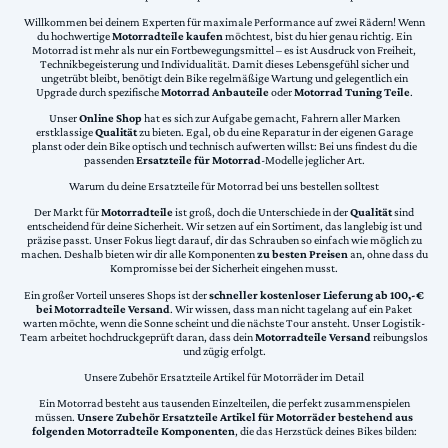
Willkommen bei deinem Experten für maximale Performance auf zwei Rädern! Wenn
du hochwertige
Motorradteile kaufen
möchtest, bist du hier genau richtig. Ein
Motorrad ist mehr als nur ein Fortbewegungsmittel – es ist Ausdruck von Freiheit,
Technikbegeisterung und Individualität. Damit dieses Lebensgefühl sicher und
ungetrübt bleibt, benötigt dein Bike regelmäßige Wartung und gelegentlich ein
Upgrade durch spezifische
Motorrad Anbauteile
oder
Motorrad Tuning Teile
.
Unser
Online Shop
hat es sich zur Aufgabe gemacht, Fahrern aller Marken
erstklassige
Qualität
zu bieten. Egal, ob du eine Reparatur in der eigenen Garage
planst oder dein Bike optisch und technisch aufwerten willst: Bei uns findest du die
passenden
Ersatzteile für Motorrad
-Modelle jeglicher Art.
Warum du deine Ersatzteile für Motorrad bei uns bestellen solltest
Der Markt für
Motorradteile
ist groß, doch die Unterschiede in der
Qualität
sind
entscheidend für deine Sicherheit. Wir setzen auf ein Sortiment, das langlebig ist und
präzise passt. Unser Fokus liegt darauf, dir das Schrauben so einfach wie möglich zu
machen. Deshalb bieten wir dir alle Komponenten
zu besten Preisen
an, ohne dass du
Kompromisse bei der Sicherheit eingehen musst.
Ein großer Vorteil unseres Shops ist der
schneller kostenloser Lieferung ab 100,-€
bei Motorradteile Versand
. Wir wissen, dass man nicht tagelang auf ein Paket
warten möchte, wenn die Sonne scheint und die nächste Tour ansteht. Unser Logistik-
Team arbeitet hochdruckgeprüft daran, dass dein
Motorradteile Versand
reibungslos
und zügig erfolgt.
Unsere Zubehör Ersatzteile Artikel für Motorräder im Detail
Ein Motorrad besteht aus tausenden Einzelteilen, die perfekt zusammenspielen
müssen.
Unsere Zubehör Ersatzteile Artikel für Motorräder bestehend aus
folgenden Motorradteile Komponenten
, die das Herzstück deines Bikes bilden: