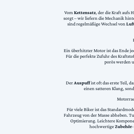
Vom
Kettensatz
, der die Kraft aufs 
sorgt – wir liefern die Mechanik hin
sind regelmäßige Wechsel von
Luft
Ein überhitzter Motor ist das Ende je
Für die perfekte Zufuhr des Krafts
porös werden 
Der
Auspuff
ist oft das erste Teil, 
einen satteren Klang, son
Motorrad
Für viele Biker ist das Standardmode
Fahrzeug von der Masse abheben. Tun
Optimierung. Leichtere Komponen
hochwertige
Zubehör
-