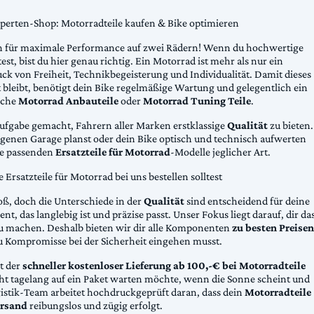
xperten-Shop: Motorradteile kaufen & Bike optimieren
 für maximale Performance auf zwei Rädern! Wenn du hochwertige
st, bist du hier genau richtig. Ein Motorrad ist mehr als nur ein
ck von Freiheit, Technikbegeisterung und Individualität. Damit dieses
 bleibt, benötigt dein Bike regelmäßige Wartung und gelegentlich ein
sche
Motorrad Anbauteile
oder
Motorrad Tuning Teile
.
Aufgabe gemacht, Fahrern aller Marken erstklassige
Qualität
zu bieten.
eigenen Garage planst oder dein Bike optisch und technisch aufwerten
die passenden
Ersatzteile für Motorrad
-Modelle jeglicher Art.
Ersatzteile für Motorrad bei uns bestellen solltest
oß, doch die Unterschiede in der
Qualität
sind entscheidend für deine
nt, das langlebig ist und präzise passt. Unser Fokus liegt darauf, dir da
u machen. Deshalb bieten wir dir alle Komponenten
zu besten Preisen
u Kompromisse bei der Sicherheit eingehen musst.
st der
schneller kostenloser Lieferung ab 100,-€ bei Motorradteile
cht tagelang auf ein Paket warten möchte, wenn die Sonne scheint und
gistik-Team arbeitet hochdruckgeprüft daran, dass dein
Motorradteile
rsand
reibungslos und zügig erfolgt.