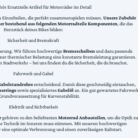
ör Ersatzteile Artikel für Motorräder im Detail
n Einzelteilen, die perfekt zusammenspielen müssen.
Unsere Zubehör
äder bestehend aus folgenden Motorradteile Komponenten
, die das
Herzstück deines Bikes bilden:
Sicherheit und Bremskraft
zögerung. Wir führen hochwertige
Bremsscheiben
und dazu passende
emer thermischer Belastung eine konstante Bremsleistung garantieren.
 Stadtverkehr – bei uns findest du die Sicherheit, die du brauchst.
Fahrwerk und Gabel
Gabelstandrohre
entscheidend. Damit diese geschmeidig eintauchen,
erringe
sowie spezialisiertes
Gabelöl
an. Ein gut gewartetes Fahrwer
e Grundvoraussetzung für Kurvenstabilität.
Elektrik und Sichtbarkeit
r
gehören zu den beliebtesten
Motorrad Anbauteilen
, um die Optik zu
die Technik im Inneren muss stimmen. Mit unseren hochwertigen
 eine optimale Verbrennung und einen zuverlässigen Kaltstart.