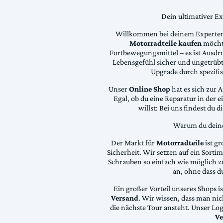
Dein ultimativer E
Willkommen bei deinem Experten
Motorradteile kaufen
möchte
Fortbewegungsmittel – es ist Ausdru
Lebensgefühl sicher und ungetrübt
Upgrade durch spezifi
Unser
Online Shop
hat es sich zur 
Egal, ob du eine Reparatur in der 
willst: Bei uns findest du 
Warum du deine 
Der Markt für
Motorradteile
ist gr
Sicherheit. Wir setzen auf ein Sortime
Schrauben so einfach wie möglich z
an, ohne dass d
Ein großer Vorteil unseres Shops i
Versand
. Wir wissen, dass man ni
die nächste Tour ansteht. Unser Lo
Ve