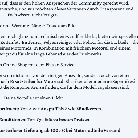
arauf, dass er den hohen Ansprüchen der Community gerecht wird.
uenssache, und wir möchten dieses Vertrauen durch Transparenz und
Fachwissen rechtfertigen.
ge und Wartung: Länger Freude am Bike
n noch glänzt und technisch einwandfrei bleibt, bieten wir spezielle
Kettenfett-Entferner, Felgenreiniger oder Politur für die Lackteile – di
 deines Motorrads. In Kombination mit frischem
Motoröl
und einem
sorgst du für eine lange Lebensdauer des Triebwerks.
n Online Shop mit dem Plus an Service
erst du nicht nur von der riesigen Auswahl, sondern auch von einer
t nach
Ersatzteilen für Motorrad
-Klassiker oder moderne Superbikes?
kt die Komponenten zu finden, die für dein Modell zugelassen sind.
Deine Vorteile auf einen Blick:
ortiment:
Von A wie
Auspuff
bis Z wie
Zündkerzen
.
 Konditionen:
Top-Qualität
zu besten Preisen
.
kostenloser Lieferung ab 100,-€ bei Motorradteile Versand
.