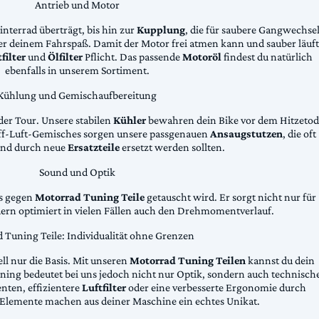
Antrieb und Motor
Hinterrad überträgt, bis hin zur
Kupplung
, die für saubere Gangwechse
ter deinem Fahrspaß. Damit der Motor frei atmen kann und sauber läuft
filter
und
Ölfilter
Pflicht. Das passende
Motoröl
findest du natürlich
ebenfalls in unserem Sortiment.
Kühlung und Gemischaufbereitung
der Tour. Unsere stabilen
Kühler
bewahren dein Bike vor dem Hitzetod
toff-Luft-Gemisches sorgen unsere passgenauen
Ansaugstutzen
, die oft
und durch neue
Ersatzteile
ersetzt werden sollten.
Sound und Optik
das gegen
Motorrad Tuning Teile
getauscht wird. Er sorgt nicht nur für
dern optimiert in vielen Fällen auch den Drehmomentverlauf.
 Tuning Teile: Individualität ohne Grenzen
ll nur die Basis. Mit unseren
Motorrad Tuning Teilen
kannst du dein
ing bedeutet bei uns jedoch nicht nur Optik, sondern auch technisch
ten, effizientere
Luftfilter
oder eine verbesserte Ergonomie durch
Elemente machen aus deiner Maschine ein echtes Unikat.