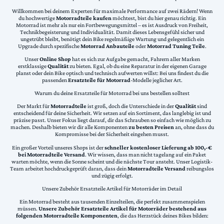
Willkommen bei deinem Experten für maximale Performance auf zwei Rädern! Wenn
du hochwertige
Motorradteile kaufen
möchtest, bist du hier genau richtig. Ein
Motorrad ist mehr als nur ein Fortbewegungsmittel – es ist Ausdruck von Freiheit,
Technikbegeisterung und Individualität. Damit dieses Lebensgefühl sicher und
ungetrübt bleibt, benötigt dein Bike regelmäßige Wartung und gelegentlich ein
Upgrade durch spezifische
Motorrad Anbauteile
oder
Motorrad Tuning Teile
.
Unser
Online Shop
hat es sich zur Aufgabe gemacht, Fahrern aller Marken
erstklassige
Qualität
zu bieten. Egal, ob du eine Reparatur in der eigenen Garage
planst oder dein Bike optisch und technisch aufwerten willst: Bei uns findest du die
passenden
Ersatzteile für Motorrad
-Modelle jeglicher Art.
Warum du deine Ersatzteile für Motorrad bei uns bestellen solltest
Der Markt für
Motorradteile
ist groß, doch die Unterschiede in der
Qualität
sind
entscheidend für deine Sicherheit. Wir setzen auf ein Sortiment, das langlebig ist und
präzise passt. Unser Fokus liegt darauf, dir das Schrauben so einfach wie möglich zu
machen. Deshalb bieten wir dir alle Komponenten
zu besten Preisen
an, ohne dass du
Kompromisse bei der Sicherheit eingehen musst.
Ein großer Vorteil unseres Shops ist der
schneller kostenloser Lieferung ab 100,-€
bei Motorradteile Versand
. Wir wissen, dass man nicht tagelang auf ein Paket
warten möchte, wenn die Sonne scheint und die nächste Tour ansteht. Unser Logistik-
Team arbeitet hochdruckgeprüft daran, dass dein
Motorradteile Versand
reibungslos
und zügig erfolgt.
Unsere Zubehör Ersatzteile Artikel für Motorräder im Detail
Ein Motorrad besteht aus tausenden Einzelteilen, die perfekt zusammenspielen
müssen.
Unsere Zubehör Ersatzteile Artikel für Motorräder bestehend aus
folgenden Motorradteile Komponenten
, die das Herzstück deines Bikes bilden: