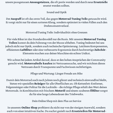
unsere passgenauen
Ansaugstutzen
, die oft porös werden und durch neue
Ersatzteile
ersetzt werden sollten.
Sound und Optik
Der
Auspuff
ist oft das erste Teil, das gegen
Motorrad Tuning Teile
getauscht wird.
Er sorgt nicht nur für einen satteren Klang, sondern optimiert in vielen Fällen auch den
Drehmomentverlauf.
Motorrad Tuning Teile: Individualität ohne Grenzen
Für viele Biker ist das Standardmodell nur die Basis. Mit unseren
Motorrad Tuning
Teilen
kannst du dein Fahrzeug von der Masse abheben. Tuning bedeutet bei uns
jedoch nicht nur Optik, sondern auch technische Optimierung. Leichtere Komponenten,
effizientere
Luftfilter
oder eine verbesserte Ergonomie durch hochwertige
Zubehör
-
Elemente machen aus deiner Maschine ein echtes Unikat.
Wir achten bei jedem Artikel darauf, dass er den hohen Ansprüchen der Community
gerecht wird.
Motorradteile kaufen
ist Vertrauenssache, und wir möchten dieses
Vertrauen durch Transparenz und Fachwissen rechtfertigen.
Pflege und Wartung: Länger Freude am Bike
Damit dein Motorrad auch nach Jahren noch glänzt und technisch einwandfrei bleibt,
bieten wir speziellen
Reiniger
für alle Oberflächen an. Ob Kettenfett-Entferner,
Felgenreiniger oder Politur für die Lackteile – die richtige Pflege erhält den Wert deines
Motorrads. In Kombination mit frischem
Motoröl
und einem sauberen
Ölfilter
sorgst
du für eine lange Lebensdauer des Triebwerks.
Dein Online Shop mit dem Plus an Service
In unserem
Online Shop
profitierst du nicht nur von der riesigen Auswahl, sondern
auch von einer intuitiven Suche. Du suchst gezielt nach
Ersatzteilen für Motorrad
-