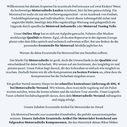
Willkommen bei deinem Experten für maximale Performance auf zwei Rädern! Wenn
du hochwertige
Motorradteile kaufen
möchtest, bist du hier genau richtig. Ein
Motorrad ist mehr als nur ein Fortbewegungsmittel – es ist Ausdruck von Freiheit,
Technikbegeisterung und Individualität. Damit dieses Lebensgefühl sicher und
ungetrübt bleibt, benötigt dein Bike regelmäßige Wartung und gelegentlich ein
Upgrade durch spezifische
Motorrad Anbauteile
oder
Motorrad Tuning Teile
.
Unser
Online Shop
hat es sich zur Aufgabe gemacht, Fahrern aller Marken
erstklassige
Qualität
zu bieten. Egal, ob du eine Reparatur in der eigenen Garage
planst oder dein Bike optisch und technisch aufwerten willst: Bei uns findest du die
passenden
Ersatzteile für Motorrad
-Modelle jeglicher Art.
Warum du deine Ersatzteile für Motorrad bei uns bestellen solltest
Der Markt für
Motorradteile
ist groß, doch die Unterschiede in der
Qualität
sind
entscheidend für deine Sicherheit. Wir setzen auf ein Sortiment, das langlebig ist und
präzise passt. Unser Fokus liegt darauf, dir das Schrauben so einfach wie möglich zu
machen. Deshalb bieten wir dir alle Komponenten
zu besten Preisen
an, ohne dass du
Kompromisse bei der Sicherheit eingehen musst.
Ein großer Vorteil unseres Shops ist der
schneller kostenloser Lieferung ab 100,-€
bei Motorradteile Versand
. Wir wissen, dass man nicht tagelang auf ein Paket
warten möchte, wenn die Sonne scheint und die nächste Tour ansteht. Unser Logistik-
Team arbeitet hochdruckgeprüft daran, dass dein
Motorradteile Versand
reibungslos
und zügig erfolgt.
Unsere Zubehör Ersatzteile Artikel für Motorräder im Detail
Ein Motorrad besteht aus tausenden Einzelteilen, die perfekt zusammenspielen
müssen.
Unsere Zubehör Ersatzteile Artikel für Motorräder bestehend aus
folgenden Motorradteile Komponenten
, die das Herzstück deines Bikes bilden: