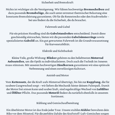
Sicherheit und Bremskraft
Nichts ist wichtiger als die Verzögerung. Wir führen hochwertige
Bremsscheiben
und
dazu passende
Bremsbeläge
, die auch unter extremer thermischer Belastung eine
konstante Bremsleistung garantieren. Ob für die Rennstrecke oder den Stadtverkehr –
bei uns findest du die Sicherheit, die du brauchst.
Fahrwerk und Gabel
Für ein präzises Handling sind die
Gabelstandrohre
entscheidend. Damit diese
geschmeidig eintauchen, bieten wir die passenden
Gabelsimmerringe
sowie
spezialisiertes
Gabelöl
an. Ein gut gewartetes Fahrwerk ist die Grundvoraussetzung
für Kurvenstabilität.
Elektrik und Sichtbarkeit
Kleine Teile, große Wirkung:
Blinker
gehören zu den beliebtesten
Motorrad
Anbauteilen
, um die Optik zu individualisieren. Doch auch die Technik im Inneren
muss stimmen. Mit unseren hochwertigen
Zündkerzen
garantieren wir eine optimale
Verbrennung und einen zuverlässigen Kaltstart.
Antrieb und Motor
Vom
Kettensatz
, der die Kraft aufs Hinterrad überträgt, bis hin zur
Kupplung
, die für
saubere Gangwechsel sorgt – wir liefern die Mechanik hinter deinem Fahrspaß. Damit
der Motor frei atmen kann und sauber läuft, sind regelmäßige Wechsel von
Luftfilter
und
Ölfilter
Pflicht. Das passende
Motoröl
findest du natürlich ebenfalls in unserem
Sortiment.
Kühlung und Gemischaufbereitung
Ein überhitzter Motor ist das Ende jeder Tour. Unsere stabilen
Kühler
bewahren dein
Bike vor dem Hitzetod. Für die perfekte Zufuhr des Kraftstoff-Luft-Gemisches sorgen