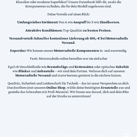
Klassiker oder moderne Superbikes? Unsere Datenbank hilft dir, exakt die
Komponenten zu finden, die für dein Modell zugelassen sind.
Deine Vorteile auf einen Blick:
Umfangreiches Sortiment:
Von A wie
Auspuff
bis Z wie
Zündkerzen
.
Attraktive Konditionen:
Top-Qualität
zu besten Preisen
.
Versandvorteil:
Schneller kostenloser Lieferung ab 100,-€ bei Motorradteile
Versand
.
Expertise:
Wir kennen unsere
Motorradteile Komponenten
in- und auswendig.
Fazit: Motorradteile online bestellen war nie einfacher
Egal ob Verschleißteile wie
Bremsbeläge
und
Kettensätze
oder optisches
Zubehör
wie
Blinker
und
Anbauteile
– wir sind dein Partner. Verlasse dich auf unseren
Motorradteile Versand
und starte bestens gerüstet in die nächste Saison.
Qualität, Sicherheit und Leidenschaft für Technik – das ist unser Versprechen an dich.
Durchstöbere jetzt unseren
Online Shop
, wähle deine benötigten
Ersatzteile
aus und
genieße das Schrauben mit Profi-Material. Wir freuen uns darauf, dich und dein Bike
auf der Straße zu unterstützen!
©Urheberrecht. Alle Rechte vorbehalten.