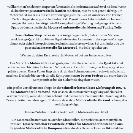
Willkommen bei deinem Experten für maximale Performance auf zwei Rädern! Wenn
du hochwertige
Motorradteile kaufen
möchtest, bist du hier genau richtig. Ein
Motorrad ist mehr als nur ein Fortbewegungsmittel – es ist Ausdruck von Freiheit,
Technikbegeisterung und Individualität. Damit dieses Lebensgefühl sicher und
ungetrübt bleibt, benötigt dein Bike regelmäßige Wartung und gelegentlich ein
Upgrade durch spezifische
Motorrad Anbauteile
oder
Motorrad Tuning Teile
.
Unser
Online Shop
hat es sich zur Aufgabe gemacht, Fahrern aller Marken
erstklassige
Qualität
zu bieten. Egal, ob du eine Reparatur in der eigenen Garage
planst oder dein Bike optisch und technisch aufwerten willst: Bei uns findest du die
passenden
Ersatzteile für Motorrad
-Modelle jeglicher Art.
Warum du deine Ersatzteile für Motorrad bei uns bestellen solltest
Der Markt für
Motorradteile
ist groß, doch die Unterschiede in der
Qualität
sind
entscheidend für deine Sicherheit. Wir setzen auf ein Sortiment, das langlebig ist und
präzise passt. Unser Fokus liegt darauf, dir das Schrauben so einfach wie möglich zu
machen. Deshalb bieten wir dir alle Komponenten
zu besten Preisen
an, ohne dass du
Kompromisse bei der Sicherheit eingehen musst.
Ein großer Vorteil unseres Shops ist der
schneller kostenloser Lieferung ab 100,-€
bei Motorradteile Versand
. Wir wissen, dass man nicht tagelang auf ein Paket
warten möchte, wenn die Sonne scheint und die nächste Tour ansteht. Unser Logistik-
Team arbeitet hochdruckgeprüft daran, dass dein
Motorradteile Versand
reibungslos
und zügig erfolgt.
Unsere Zubehör Ersatzteile Artikel für Motorräder im Detail
Ein Motorrad besteht aus tausenden Einzelteilen, die perfekt zusammenspielen
müssen.
Unsere Zubehör Ersatzteile Artikel für Motorräder bestehend aus
folgenden Motorradteile Komponenten
, die das Herzstück deines Bikes bilden: