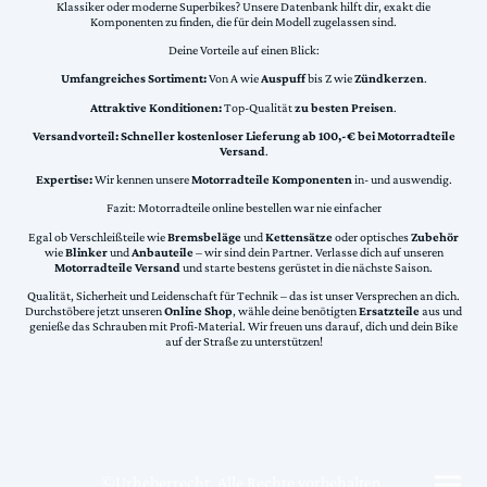
Klassiker oder moderne Superbikes? Unsere Datenbank hilft dir, exakt die
Komponenten zu finden, die für dein Modell zugelassen sind.
Deine Vorteile auf einen Blick:
Umfangreiches Sortiment:
Von A wie
Auspuff
bis Z wie
Zündkerzen
.
Attraktive Konditionen:
Top-Qualität
zu besten Preisen
.
Versandvorteil:
Schneller kostenloser Lieferung ab 100,-€ bei Motorradteile
Versand
.
Expertise:
Wir kennen unsere
Motorradteile Komponenten
in- und auswendig.
Fazit: Motorradteile online bestellen war nie einfacher
Egal ob Verschleißteile wie
Bremsbeläge
und
Kettensätze
oder optisches
Zubehör
wie
Blinker
und
Anbauteile
– wir sind dein Partner. Verlasse dich auf unseren
Motorradteile Versand
und starte bestens gerüstet in die nächste Saison.
Qualität, Sicherheit und Leidenschaft für Technik – das ist unser Versprechen an dich.
Durchstöbere jetzt unseren
Online Shop
, wähle deine benötigten
Ersatzteile
aus und
genieße das Schrauben mit Profi-Material. Wir freuen uns darauf, dich und dein Bike
auf der Straße zu unterstützen!
©Urheberrecht. Alle Rechte vorbehalten.