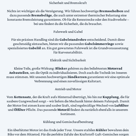
Sicherheit und Bremskraft
Nichts ist wichtiger als die Verzögerung. Wir führen hochwertige
Bremsscheiben
und
dazu passende
Bremsbeläge
, die auch unter extremer thermischer Belastung eine
konstante Bremsleistung garantieren. Ob für die Rennstrecke oder den Stadtverkehr –
bei uns findest du die Sicherheit, die du brauchst.
Fahrwerk und Gabel
Für ein präzises Handling sind die
Gabelstandrohre
entscheidend. Damit diese
geschmeidig eintauchen, bieten wir die passenden
Gabelsimmerringe
sowie
spezialisiertes
Gabelöl
an. Ein gut gewartetes Fahrwerk ist die Grundvoraussetzung
für Kurvenstabilität.
Elektrik und Sichtbarkeit
Kleine Teile, große Wirkung:
Blinker
gehören zu den beliebtesten
Motorrad
Anbauteilen
, um die Optik zu individualisieren. Doch auch die Technik im Inneren
muss stimmen. Mit unseren hochwertigen
Zündkerzen
garantieren wir eine optimale
Verbrennung und einen zuverlässigen Kaltstart.
Antrieb und Motor
Vom
Kettensatz
, der die Kraft aufs Hinterrad überträgt, bis hin zur
Kupplung
, die für
saubere Gangwechsel sorgt – wir liefern die Mechanik hinter deinem Fahrspaß. Damit
der Motor frei atmen kann und sauber läuft, sind regelmäßige Wechsel von
Luftfilter
und
Ölfilter
Pflicht. Das passende
Motoröl
findest du natürlich ebenfalls in unserem
Sortiment.
Kühlung und Gemischaufbereitung
Ein überhitzter Motor ist das Ende jeder Tour. Unsere stabilen
Kühler
bewahren dein
Bike vor dem Hitzetod. Für die perfekte Zufuhr des Kraftstoff-Luft-Gemisches sorgen