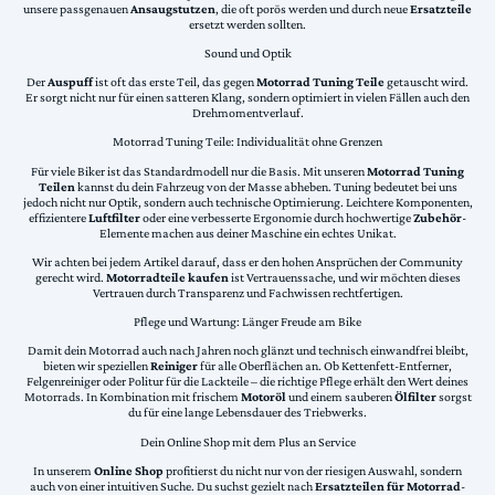
unsere passgenauen
Ansaugstutzen
, die oft porös werden und durch neue
Ersatzteile
ersetzt werden sollten.
Sound und Optik
Der
Auspuff
ist oft das erste Teil, das gegen
Motorrad Tuning Teile
getauscht wird.
Er sorgt nicht nur für einen satteren Klang, sondern optimiert in vielen Fällen auch den
Drehmomentverlauf.
Motorrad Tuning Teile: Individualität ohne Grenzen
Für viele Biker ist das Standardmodell nur die Basis. Mit unseren
Motorrad Tuning
Teilen
kannst du dein Fahrzeug von der Masse abheben. Tuning bedeutet bei uns
jedoch nicht nur Optik, sondern auch technische Optimierung. Leichtere Komponenten,
effizientere
Luftfilter
oder eine verbesserte Ergonomie durch hochwertige
Zubehör
-
Elemente machen aus deiner Maschine ein echtes Unikat.
Wir achten bei jedem Artikel darauf, dass er den hohen Ansprüchen der Community
gerecht wird.
Motorradteile kaufen
ist Vertrauenssache, und wir möchten dieses
Vertrauen durch Transparenz und Fachwissen rechtfertigen.
Pflege und Wartung: Länger Freude am Bike
Damit dein Motorrad auch nach Jahren noch glänzt und technisch einwandfrei bleibt,
bieten wir speziellen
Reiniger
für alle Oberflächen an. Ob Kettenfett-Entferner,
Felgenreiniger oder Politur für die Lackteile – die richtige Pflege erhält den Wert deines
Motorrads. In Kombination mit frischem
Motoröl
und einem sauberen
Ölfilter
sorgst
du für eine lange Lebensdauer des Triebwerks.
Dein Online Shop mit dem Plus an Service
In unserem
Online Shop
profitierst du nicht nur von der riesigen Auswahl, sondern
auch von einer intuitiven Suche. Du suchst gezielt nach
Ersatzteilen für Motorrad
-