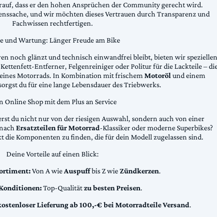
arauf, dass er den hohen Ansprüchen der Community gerecht wird.
uenssache, und wir möchten dieses Vertrauen durch Transparenz und
Fachwissen rechtfertigen.
ge und Wartung: Länger Freude am Bike
n noch glänzt und technisch einwandfrei bleibt, bieten wir spezielle
Kettenfett-Entferner, Felgenreiniger oder Politur für die Lackteile – di
 deines Motorrads. In Kombination mit frischem
Motoröl
und einem
sorgst du für eine lange Lebensdauer des Triebwerks.
n Online Shop mit dem Plus an Service
erst du nicht nur von der riesigen Auswahl, sondern auch von einer
t nach
Ersatzteilen für Motorrad
-Klassiker oder moderne Superbikes?
kt die Komponenten zu finden, die für dein Modell zugelassen sind.
Deine Vorteile auf einen Blick:
ortiment:
Von A wie
Auspuff
bis Z wie
Zündkerzen
.
 Konditionen:
Top-Qualität
zu besten Preisen
.
kostenloser Lieferung ab 100,-€ bei Motorradteile Versand
.