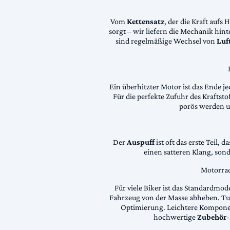
Vom
Kettensatz
, der die Kraft aufs 
sorgt – wir liefern die Mechanik hin
sind regelmäßige Wechsel von
Luft
Ein überhitzter Motor ist das Ende je
Für die perfekte Zufuhr des Krafts
porös werden 
Der
Auspuff
ist oft das erste Teil, 
einen satteren Klang, son
Motorrad
Für viele Biker ist das Standardmode
Fahrzeug von der Masse abheben. Tun
Optimierung. Leichtere Komponen
hochwertige
Zubehör
-