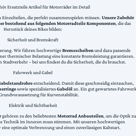
ör Ersatzteile Artikel für Motorräder im Detail
n Einzelteilen, die perfekt zusammenspielen müssen.
Unsere Zubehör
äder bestehend aus folgenden Motorradteile Komponenten
, die das
Herzstück deines Bikes bilden:
Sicherheit und Bremskraft
zögerung. Wir führen hochwertige
Bremsscheiben
und dazu passende
emer thermischer Belastung eine konstante Bremsleistung garantieren.
 Stadtverkehr – bei uns findest du die Sicherheit, die du brauchst.
Fahrwerk und Gabel
Gabelstandrohre
entscheidend. Damit diese geschmeidig eintauchen,
erringe
sowie spezialisiertes
Gabelöl
an. Ein gut gewartetes Fahrwer
e Grundvoraussetzung für Kurvenstabilität.
Elektrik und Sichtbarkeit
r
gehören zu den beliebtesten
Motorrad Anbauteilen
, um die Optik zu
die Technik im Inneren muss stimmen. Mit unseren hochwertigen
 eine optimale Verbrennung und einen zuverlässigen Kaltstart.