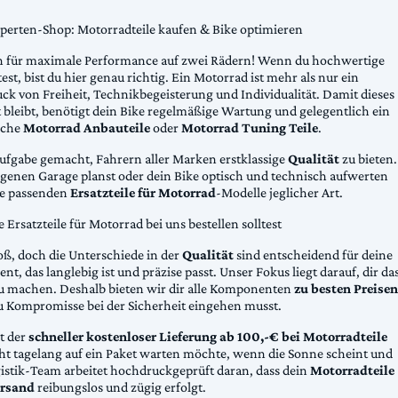
xperten-Shop: Motorradteile kaufen & Bike optimieren
 für maximale Performance auf zwei Rädern! Wenn du hochwertige
st, bist du hier genau richtig. Ein Motorrad ist mehr als nur ein
ck von Freiheit, Technikbegeisterung und Individualität. Damit dieses
 bleibt, benötigt dein Bike regelmäßige Wartung und gelegentlich ein
sche
Motorrad Anbauteile
oder
Motorrad Tuning Teile
.
Aufgabe gemacht, Fahrern aller Marken erstklassige
Qualität
zu bieten.
eigenen Garage planst oder dein Bike optisch und technisch aufwerten
die passenden
Ersatzteile für Motorrad
-Modelle jeglicher Art.
Ersatzteile für Motorrad bei uns bestellen solltest
oß, doch die Unterschiede in der
Qualität
sind entscheidend für deine
nt, das langlebig ist und präzise passt. Unser Fokus liegt darauf, dir da
u machen. Deshalb bieten wir dir alle Komponenten
zu besten Preisen
u Kompromisse bei der Sicherheit eingehen musst.
st der
schneller kostenloser Lieferung ab 100,-€ bei Motorradteile
cht tagelang auf ein Paket warten möchte, wenn die Sonne scheint und
gistik-Team arbeitet hochdruckgeprüft daran, dass dein
Motorradteile
rsand
reibungslos und zügig erfolgt.