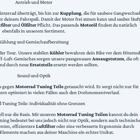
Antrieb und Motor
Hinterrad überträgt, bis hin zur
Kupplung
, die für saubere Gangwechse
ter deinem Fahrspaß. Damit der Motor frei atmen kann und sauber läuft
filter
und
Ölfilter
Pflicht. Das passende
Motoröl
findest du natürlich
ebenfalls in unserem Sortiment.
Kühlung und Gemischaufbereitung
der Tour. Unsere stabilen
Kühler
bewahren dein Bike vor dem Hitzetod
toff-Luft-Gemisches sorgen unsere passgenauen
Ansaugstutzen
, die oft
und durch neue
Ersatzteile
ersetzt werden sollten.
Sound und Optik
das gegen
Motorrad Tuning Teile
getauscht wird. Er sorgt nicht nur für
dern optimiert in vielen Fällen auch den Drehmomentverlauf.
 Tuning Teile: Individualität ohne Grenzen
ll nur die Basis. Mit unseren
Motorrad Tuning Teilen
kannst du dein
ing bedeutet bei uns jedoch nicht nur Optik, sondern auch technisch
ten, effizientere
Luftfilter
oder eine verbesserte Ergonomie durch
Elemente machen aus deiner Maschine ein echtes Unikat.