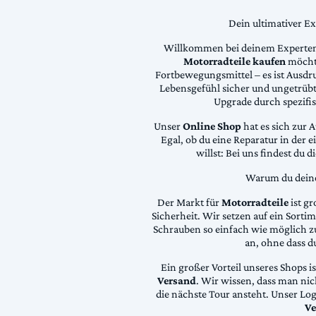
Dein ultimativer E
Willkommen bei deinem Experten
Motorradteile kaufen
möchte
Fortbewegungsmittel – es ist Ausdru
Lebensgefühl sicher und ungetrübt
Upgrade durch spezifi
Unser
Online Shop
hat es sich zur 
Egal, ob du eine Reparatur in der 
willst: Bei uns findest du 
Warum du deine 
Der Markt für
Motorradteile
ist gr
Sicherheit. Wir setzen auf ein Sortime
Schrauben so einfach wie möglich z
an, ohne dass d
Ein großer Vorteil unseres Shops i
Versand
. Wir wissen, dass man ni
die nächste Tour ansteht. Unser Lo
Ve