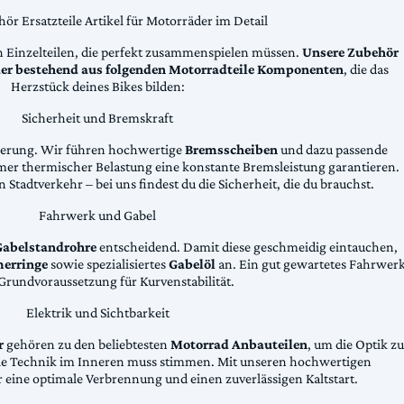
ör Ersatzteile Artikel für Motorräder im Detail
n Einzelteilen, die perfekt zusammenspielen müssen.
Unsere Zubehör
äder bestehend aus folgenden Motorradteile Komponenten
, die das
Herzstück deines Bikes bilden:
Sicherheit und Bremskraft
zögerung. Wir führen hochwertige
Bremsscheiben
und dazu passende
emer thermischer Belastung eine konstante Bremsleistung garantieren.
 Stadtverkehr – bei uns findest du die Sicherheit, die du brauchst.
Fahrwerk und Gabel
Gabelstandrohre
entscheidend. Damit diese geschmeidig eintauchen,
erringe
sowie spezialisiertes
Gabelöl
an. Ein gut gewartetes Fahrwer
e Grundvoraussetzung für Kurvenstabilität.
Elektrik und Sichtbarkeit
r
gehören zu den beliebtesten
Motorrad Anbauteilen
, um die Optik zu
die Technik im Inneren muss stimmen. Mit unseren hochwertigen
 eine optimale Verbrennung und einen zuverlässigen Kaltstart.