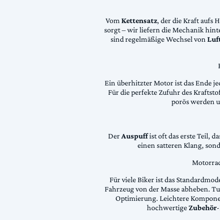
Vom
Kettensatz
, der die Kraft aufs 
sorgt – wir liefern die Mechanik hin
sind regelmäßige Wechsel von
Luft
Ein überhitzter Motor ist das Ende je
Für die perfekte Zufuhr des Krafts
porös werden 
Der
Auspuff
ist oft das erste Teil, 
einen satteren Klang, son
Motorrad
Für viele Biker ist das Standardmode
Fahrzeug von der Masse abheben. Tun
Optimierung. Leichtere Komponen
hochwertige
Zubehör
-