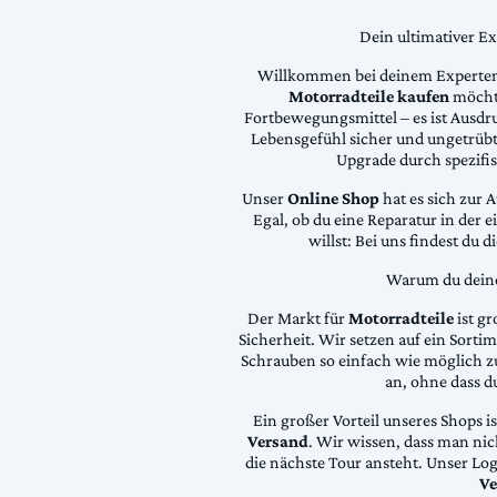
Dein ultimativer E
Willkommen bei deinem Experten
Motorradteile kaufen
möchte
Fortbewegungsmittel – es ist Ausdru
Lebensgefühl sicher und ungetrübt
Upgrade durch spezifi
Unser
Online Shop
hat es sich zur 
Egal, ob du eine Reparatur in der 
willst: Bei uns findest du 
Warum du deine 
Der Markt für
Motorradteile
ist gr
Sicherheit. Wir setzen auf ein Sortime
Schrauben so einfach wie möglich z
an, ohne dass d
Ein großer Vorteil unseres Shops i
Versand
. Wir wissen, dass man ni
die nächste Tour ansteht. Unser Lo
Ve