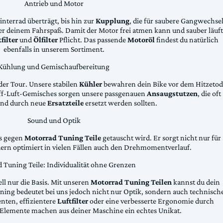
Antrieb und Motor
Hinterrad überträgt, bis hin zur
Kupplung
, die für saubere Gangwechse
ter deinem Fahrspaß. Damit der Motor frei atmen kann und sauber läuft
filter
und
Ölfilter
Pflicht. Das passende
Motoröl
findest du natürlich
ebenfalls in unserem Sortiment.
Kühlung und Gemischaufbereitung
der Tour. Unsere stabilen
Kühler
bewahren dein Bike vor dem Hitzetod
toff-Luft-Gemisches sorgen unsere passgenauen
Ansaugstutzen
, die oft
und durch neue
Ersatzteile
ersetzt werden sollten.
Sound und Optik
das gegen
Motorrad Tuning Teile
getauscht wird. Er sorgt nicht nur für
dern optimiert in vielen Fällen auch den Drehmomentverlauf.
 Tuning Teile: Individualität ohne Grenzen
ll nur die Basis. Mit unseren
Motorrad Tuning Teilen
kannst du dein
ing bedeutet bei uns jedoch nicht nur Optik, sondern auch technisch
ten, effizientere
Luftfilter
oder eine verbesserte Ergonomie durch
Elemente machen aus deiner Maschine ein echtes Unikat.