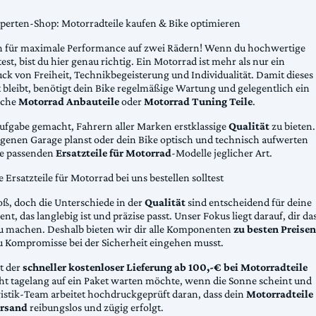
xperten-Shop: Motorradteile kaufen & Bike optimieren
 für maximale Performance auf zwei Rädern! Wenn du hochwertige
st, bist du hier genau richtig. Ein Motorrad ist mehr als nur ein
ck von Freiheit, Technikbegeisterung und Individualität. Damit dieses
 bleibt, benötigt dein Bike regelmäßige Wartung und gelegentlich ein
sche
Motorrad Anbauteile
oder
Motorrad Tuning Teile
.
Aufgabe gemacht, Fahrern aller Marken erstklassige
Qualität
zu bieten.
eigenen Garage planst oder dein Bike optisch und technisch aufwerten
die passenden
Ersatzteile für Motorrad
-Modelle jeglicher Art.
Ersatzteile für Motorrad bei uns bestellen solltest
oß, doch die Unterschiede in der
Qualität
sind entscheidend für deine
nt, das langlebig ist und präzise passt. Unser Fokus liegt darauf, dir da
u machen. Deshalb bieten wir dir alle Komponenten
zu besten Preisen
u Kompromisse bei der Sicherheit eingehen musst.
st der
schneller kostenloser Lieferung ab 100,-€ bei Motorradteile
cht tagelang auf ein Paket warten möchte, wenn die Sonne scheint und
gistik-Team arbeitet hochdruckgeprüft daran, dass dein
Motorradteile
rsand
reibungslos und zügig erfolgt.