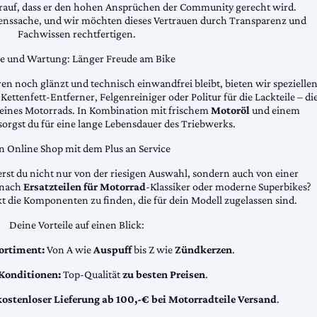
arauf, dass er den hohen Ansprüchen der Community gerecht wird.
uenssache, und wir möchten dieses Vertrauen durch Transparenz und
Fachwissen rechtfertigen.
ge und Wartung: Länger Freude am Bike
n noch glänzt und technisch einwandfrei bleibt, bieten wir spezielle
Kettenfett-Entferner, Felgenreiniger oder Politur für die Lackteile – di
 deines Motorrads. In Kombination mit frischem
Motoröl
und einem
sorgst du für eine lange Lebensdauer des Triebwerks.
n Online Shop mit dem Plus an Service
erst du nicht nur von der riesigen Auswahl, sondern auch von einer
t nach
Ersatzteilen für Motorrad
-Klassiker oder moderne Superbikes?
kt die Komponenten zu finden, die für dein Modell zugelassen sind.
Deine Vorteile auf einen Blick:
ortiment:
Von A wie
Auspuff
bis Z wie
Zündkerzen
.
 Konditionen:
Top-Qualität
zu besten Preisen
.
kostenloser Lieferung ab 100,-€ bei Motorradteile Versand
.