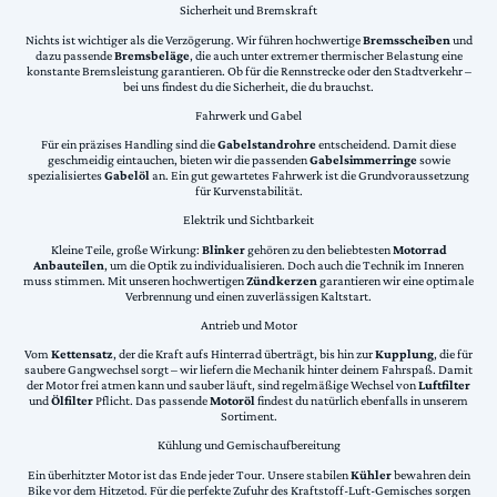
Sicherheit und Bremskraft
Nichts ist wichtiger als die Verzögerung. Wir führen hochwertige
Bremsscheiben
und
dazu passende
Bremsbeläge
, die auch unter extremer thermischer Belastung eine
konstante Bremsleistung garantieren. Ob für die Rennstrecke oder den Stadtverkehr –
bei uns findest du die Sicherheit, die du brauchst.
Fahrwerk und Gabel
Für ein präzises Handling sind die
Gabelstandrohre
entscheidend. Damit diese
geschmeidig eintauchen, bieten wir die passenden
Gabelsimmerringe
sowie
spezialisiertes
Gabelöl
an. Ein gut gewartetes Fahrwerk ist die Grundvoraussetzung
für Kurvenstabilität.
Elektrik und Sichtbarkeit
Kleine Teile, große Wirkung:
Blinker
gehören zu den beliebtesten
Motorrad
Anbauteilen
, um die Optik zu individualisieren. Doch auch die Technik im Inneren
muss stimmen. Mit unseren hochwertigen
Zündkerzen
garantieren wir eine optimale
Verbrennung und einen zuverlässigen Kaltstart.
Antrieb und Motor
Vom
Kettensatz
, der die Kraft aufs Hinterrad überträgt, bis hin zur
Kupplung
, die für
saubere Gangwechsel sorgt – wir liefern die Mechanik hinter deinem Fahrspaß. Damit
der Motor frei atmen kann und sauber läuft, sind regelmäßige Wechsel von
Luftfilter
und
Ölfilter
Pflicht. Das passende
Motoröl
findest du natürlich ebenfalls in unserem
Sortiment.
Kühlung und Gemischaufbereitung
Ein überhitzter Motor ist das Ende jeder Tour. Unsere stabilen
Kühler
bewahren dein
Bike vor dem Hitzetod. Für die perfekte Zufuhr des Kraftstoff-Luft-Gemisches sorgen