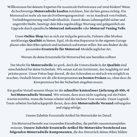
Willkommen bei deinem Experten für maximale Performance auf zwei Rädern! Wenn
du hochwertige
Motorradteile kaufen
möchtest, bist du hier genau richtig. Ein
Motorrad ist mehr als nur ein Fortbewegungsmittel – es ist Ausdruck von Freiheit,
Technikbegeisterung und Individualität. Damit dieses Lebensgefühl sicher und
ungetrübt bleibt, benötigt dein Bike regelmäßige Wartung und gelegentlich ein
Upgrade durch spezifische
Motorrad Anbauteile
oder
Motorrad Tuning Teile
.
Unser
Online Shop
hat es sich zur Aufgabe gemacht, Fahrern aller Marken
erstklassige
Qualität
zu bieten. Egal, ob du eine Reparatur in der eigenen Garage
planst oder dein Bike optisch und technisch aufwerten willst: Bei uns findest du die
passenden
Ersatzteile für Motorrad
-Modelle jeglicher Art.
Warum du deine Ersatzteile für Motorrad bei uns bestellen solltest
Der Markt für
Motorradteile
ist groß, doch die Unterschiede in der
Qualität
sind
entscheidend für deine Sicherheit. Wir setzen auf ein Sortiment, das langlebig ist und
präzise passt. Unser Fokus liegt darauf, dir das Schrauben so einfach wie möglich zu
machen. Deshalb bieten wir dir alle Komponenten
zu besten Preisen
an, ohne dass du
Kompromisse bei der Sicherheit eingehen musst.
Ein großer Vorteil unseres Shops ist der
schneller kostenloser Lieferung ab 100,-€
bei Motorradteile Versand
. Wir wissen, dass man nicht tagelang auf ein Paket
warten möchte, wenn die Sonne scheint und die nächste Tour ansteht. Unser Logistik-
Team arbeitet hochdruckgeprüft daran, dass dein
Motorradteile Versand
reibungslos
und zügig erfolgt.
Unsere Zubehör Ersatzteile Artikel für Motorräder im Detail
Ein Motorrad besteht aus tausenden Einzelteilen, die perfekt zusammenspielen
müssen.
Unsere Zubehör Ersatzteile Artikel für Motorräder bestehend aus
folgenden Motorradteile Komponenten
, die das Herzstück deines Bikes bilden: