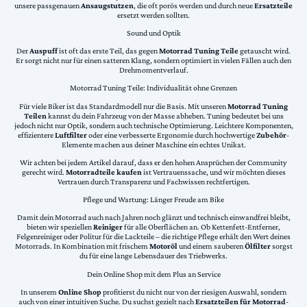
unsere passgenauen
Ansaugstutzen
, die oft porös werden und durch neue
Ersatzteile
ersetzt werden sollten.
Sound und Optik
Der
Auspuff
ist oft das erste Teil, das gegen
Motorrad Tuning Teile
getauscht wird.
Er sorgt nicht nur für einen satteren Klang, sondern optimiert in vielen Fällen auch den
Drehmomentverlauf.
Motorrad Tuning Teile: Individualität ohne Grenzen
Für viele Biker ist das Standardmodell nur die Basis. Mit unseren
Motorrad Tuning
Teilen
kannst du dein Fahrzeug von der Masse abheben. Tuning bedeutet bei uns
jedoch nicht nur Optik, sondern auch technische Optimierung. Leichtere Komponenten,
effizientere
Luftfilter
oder eine verbesserte Ergonomie durch hochwertige
Zubehör
-
Elemente machen aus deiner Maschine ein echtes Unikat.
Wir achten bei jedem Artikel darauf, dass er den hohen Ansprüchen der Community
gerecht wird.
Motorradteile kaufen
ist Vertrauenssache, und wir möchten dieses
Vertrauen durch Transparenz und Fachwissen rechtfertigen.
Pflege und Wartung: Länger Freude am Bike
Damit dein Motorrad auch nach Jahren noch glänzt und technisch einwandfrei bleibt,
bieten wir speziellen
Reiniger
für alle Oberflächen an. Ob Kettenfett-Entferner,
Felgenreiniger oder Politur für die Lackteile – die richtige Pflege erhält den Wert deines
Motorrads. In Kombination mit frischem
Motoröl
und einem sauberen
Ölfilter
sorgst
du für eine lange Lebensdauer des Triebwerks.
Dein Online Shop mit dem Plus an Service
In unserem
Online Shop
profitierst du nicht nur von der riesigen Auswahl, sondern
auch von einer intuitiven Suche. Du suchst gezielt nach
Ersatzteilen für Motorrad
-