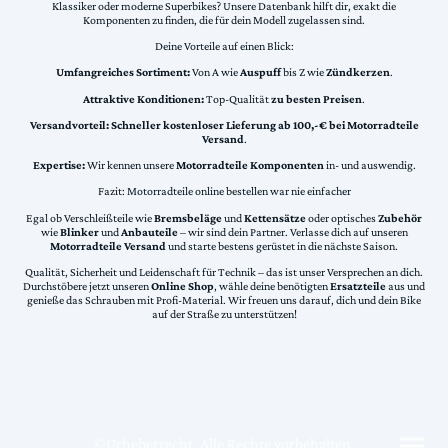
Klassiker oder moderne Superbikes? Unsere Datenbank hilft dir, exakt die
Komponenten zu finden, die für dein Modell zugelassen sind.
Deine Vorteile auf einen Blick:
Umfangreiches Sortiment:
Von A wie
Auspuff
bis Z wie
Zündkerzen
.
Attraktive Konditionen:
Top-Qualität
zu besten Preisen
.
Versandvorteil:
Schneller kostenloser Lieferung ab 100,-€ bei Motorradteile
Versand
.
Expertise:
Wir kennen unsere
Motorradteile Komponenten
in- und auswendig.
Fazit: Motorradteile online bestellen war nie einfacher
Egal ob Verschleißteile wie
Bremsbeläge
und
Kettensätze
oder optisches
Zubehör
wie
Blinker
und
Anbauteile
– wir sind dein Partner. Verlasse dich auf unseren
Motorradteile Versand
und starte bestens gerüstet in die nächste Saison.
Qualität, Sicherheit und Leidenschaft für Technik – das ist unser Versprechen an dich.
Durchstöbere jetzt unseren
Online Shop
, wähle deine benötigten
Ersatzteile
aus und
genieße das Schrauben mit Profi-Material. Wir freuen uns darauf, dich und dein Bike
auf der Straße zu unterstützen!
©Urheberrecht. Alle Rechte vorbehalten.