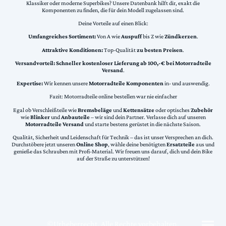
Klassiker oder moderne Superbikes? Unsere Datenbank hilft dir, exakt die
Komponenten zu finden, die für dein Modell zugelassen sind.
Deine Vorteile auf einen Blick:
Umfangreiches Sortiment:
Von A wie
Auspuff
bis Z wie
Zündkerzen
.
Attraktive Konditionen:
Top-Qualität
zu besten Preisen
.
Versandvorteil:
Schneller kostenloser Lieferung ab 100,-€ bei Motorradteile
Versand
.
Expertise:
Wir kennen unsere
Motorradteile Komponenten
in- und auswendig.
Fazit: Motorradteile online bestellen war nie einfacher
Egal ob Verschleißteile wie
Bremsbeläge
und
Kettensätze
oder optisches
Zubehör
wie
Blinker
und
Anbauteile
– wir sind dein Partner. Verlasse dich auf unseren
Motorradteile Versand
und starte bestens gerüstet in die nächste Saison.
Qualität, Sicherheit und Leidenschaft für Technik – das ist unser Versprechen an dich.
Durchstöbere jetzt unseren
Online Shop
, wähle deine benötigten
Ersatzteile
aus und
genieße das Schrauben mit Profi-Material. Wir freuen uns darauf, dich und dein Bike
auf der Straße zu unterstützen!
©Urheberrecht. Alle Rechte vorbehalten.