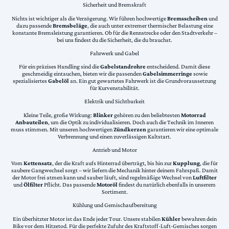
Sicherheit und Bremskraft
Nichts ist wichtiger als die Verzögerung. Wir führen hochwertige
Bremsscheiben
und
dazu passende
Bremsbeläge
, die auch unter extremer thermischer Belastung eine
konstante Bremsleistung garantieren. Ob für die Rennstrecke oder den Stadtverkehr –
bei uns findest du die Sicherheit, die du brauchst.
Fahrwerk und Gabel
Für ein präzises Handling sind die
Gabelstandrohre
entscheidend. Damit diese
geschmeidig eintauchen, bieten wir die passenden
Gabelsimmerringe
sowie
spezialisiertes
Gabelöl
an. Ein gut gewartetes Fahrwerk ist die Grundvoraussetzung
für Kurvenstabilität.
Elektrik und Sichtbarkeit
Kleine Teile, große Wirkung:
Blinker
gehören zu den beliebtesten
Motorrad
Anbauteilen
, um die Optik zu individualisieren. Doch auch die Technik im Inneren
muss stimmen. Mit unseren hochwertigen
Zündkerzen
garantieren wir eine optimale
Verbrennung und einen zuverlässigen Kaltstart.
Antrieb und Motor
Vom
Kettensatz
, der die Kraft aufs Hinterrad überträgt, bis hin zur
Kupplung
, die für
saubere Gangwechsel sorgt – wir liefern die Mechanik hinter deinem Fahrspaß. Damit
der Motor frei atmen kann und sauber läuft, sind regelmäßige Wechsel von
Luftfilter
und
Ölfilter
Pflicht. Das passende
Motoröl
findest du natürlich ebenfalls in unserem
Sortiment.
Kühlung und Gemischaufbereitung
Ein überhitzter Motor ist das Ende jeder Tour. Unsere stabilen
Kühler
bewahren dein
Bike vor dem Hitzetod. Für die perfekte Zufuhr des Kraftstoff-Luft-Gemisches sorgen