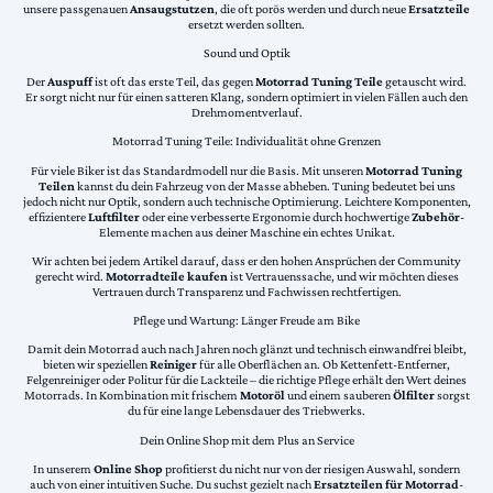
unsere passgenauen
Ansaugstutzen
, die oft porös werden und durch neue
Ersatzteile
ersetzt werden sollten.
Sound und Optik
Der
Auspuff
ist oft das erste Teil, das gegen
Motorrad Tuning Teile
getauscht wird.
Er sorgt nicht nur für einen satteren Klang, sondern optimiert in vielen Fällen auch den
Drehmomentverlauf.
Motorrad Tuning Teile: Individualität ohne Grenzen
Für viele Biker ist das Standardmodell nur die Basis. Mit unseren
Motorrad Tuning
Teilen
kannst du dein Fahrzeug von der Masse abheben. Tuning bedeutet bei uns
jedoch nicht nur Optik, sondern auch technische Optimierung. Leichtere Komponenten,
effizientere
Luftfilter
oder eine verbesserte Ergonomie durch hochwertige
Zubehör
-
Elemente machen aus deiner Maschine ein echtes Unikat.
Wir achten bei jedem Artikel darauf, dass er den hohen Ansprüchen der Community
gerecht wird.
Motorradteile kaufen
ist Vertrauenssache, und wir möchten dieses
Vertrauen durch Transparenz und Fachwissen rechtfertigen.
Pflege und Wartung: Länger Freude am Bike
Damit dein Motorrad auch nach Jahren noch glänzt und technisch einwandfrei bleibt,
bieten wir speziellen
Reiniger
für alle Oberflächen an. Ob Kettenfett-Entferner,
Felgenreiniger oder Politur für die Lackteile – die richtige Pflege erhält den Wert deines
Motorrads. In Kombination mit frischem
Motoröl
und einem sauberen
Ölfilter
sorgst
du für eine lange Lebensdauer des Triebwerks.
Dein Online Shop mit dem Plus an Service
In unserem
Online Shop
profitierst du nicht nur von der riesigen Auswahl, sondern
auch von einer intuitiven Suche. Du suchst gezielt nach
Ersatzteilen für Motorrad
-