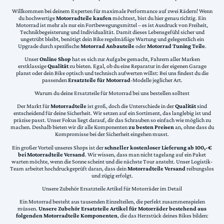
Willkommen bei deinem Experten für maximale Performance auf zwei Rädern! Wenn
du hochwertige
Motorradteile kaufen
möchtest, bist du hier genau richtig. Ein
Motorrad ist mehr als nur ein Fortbewegungsmittel – es ist Ausdruck von Freiheit,
Technikbegeisterung und Individualität. Damit dieses Lebensgefühl sicher und
ungetrübt bleibt, benötigt dein Bike regelmäßige Wartung und gelegentlich ein
Upgrade durch spezifische
Motorrad Anbauteile
oder
Motorrad Tuning Teile
.
Unser
Online Shop
hat es sich zur Aufgabe gemacht, Fahrern aller Marken
erstklassige
Qualität
zu bieten. Egal, ob du eine Reparatur in der eigenen Garage
planst oder dein Bike optisch und technisch aufwerten willst: Bei uns findest du die
passenden
Ersatzteile für Motorrad
-Modelle jeglicher Art.
Warum du deine Ersatzteile für Motorrad bei uns bestellen solltest
Der Markt für
Motorradteile
ist groß, doch die Unterschiede in der
Qualität
sind
entscheidend für deine Sicherheit. Wir setzen auf ein Sortiment, das langlebig ist und
präzise passt. Unser Fokus liegt darauf, dir das Schrauben so einfach wie möglich zu
machen. Deshalb bieten wir dir alle Komponenten
zu besten Preisen
an, ohne dass du
Kompromisse bei der Sicherheit eingehen musst.
Ein großer Vorteil unseres Shops ist der
schneller kostenloser Lieferung ab 100,-€
bei Motorradteile Versand
. Wir wissen, dass man nicht tagelang auf ein Paket
warten möchte, wenn die Sonne scheint und die nächste Tour ansteht. Unser Logistik-
Team arbeitet hochdruckgeprüft daran, dass dein
Motorradteile Versand
reibungslos
und zügig erfolgt.
Unsere Zubehör Ersatzteile Artikel für Motorräder im Detail
Ein Motorrad besteht aus tausenden Einzelteilen, die perfekt zusammenspielen
müssen.
Unsere Zubehör Ersatzteile Artikel für Motorräder bestehend aus
folgenden Motorradteile Komponenten
, die das Herzstück deines Bikes bilden: