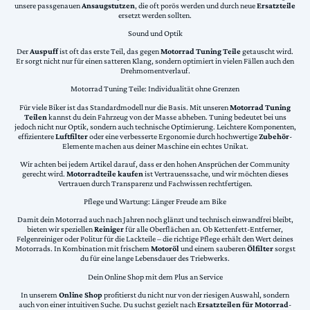
unsere passgenauen
Ansaugstutzen
, die oft porös werden und durch neue
Ersatzteile
ersetzt werden sollten.
Sound und Optik
Der
Auspuff
ist oft das erste Teil, das gegen
Motorrad Tuning Teile
getauscht wird.
Er sorgt nicht nur für einen satteren Klang, sondern optimiert in vielen Fällen auch den
Drehmomentverlauf.
Motorrad Tuning Teile: Individualität ohne Grenzen
Für viele Biker ist das Standardmodell nur die Basis. Mit unseren
Motorrad Tuning
Teilen
kannst du dein Fahrzeug von der Masse abheben. Tuning bedeutet bei uns
jedoch nicht nur Optik, sondern auch technische Optimierung. Leichtere Komponenten,
effizientere
Luftfilter
oder eine verbesserte Ergonomie durch hochwertige
Zubehör
-
Elemente machen aus deiner Maschine ein echtes Unikat.
Wir achten bei jedem Artikel darauf, dass er den hohen Ansprüchen der Community
gerecht wird.
Motorradteile kaufen
ist Vertrauenssache, und wir möchten dieses
Vertrauen durch Transparenz und Fachwissen rechtfertigen.
Pflege und Wartung: Länger Freude am Bike
Damit dein Motorrad auch nach Jahren noch glänzt und technisch einwandfrei bleibt,
bieten wir speziellen
Reiniger
für alle Oberflächen an. Ob Kettenfett-Entferner,
Felgenreiniger oder Politur für die Lackteile – die richtige Pflege erhält den Wert deines
Motorrads. In Kombination mit frischem
Motoröl
und einem sauberen
Ölfilter
sorgst
du für eine lange Lebensdauer des Triebwerks.
Dein Online Shop mit dem Plus an Service
In unserem
Online Shop
profitierst du nicht nur von der riesigen Auswahl, sondern
auch von einer intuitiven Suche. Du suchst gezielt nach
Ersatzteilen für Motorrad
-