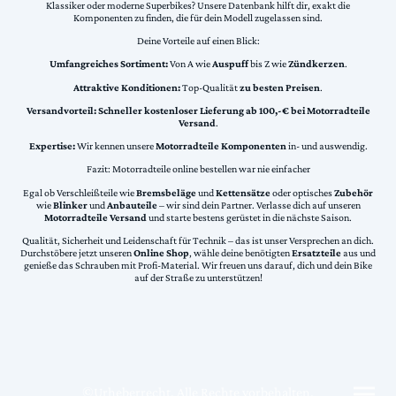
Klassiker oder moderne Superbikes? Unsere Datenbank hilft dir, exakt die
Komponenten zu finden, die für dein Modell zugelassen sind.
Deine Vorteile auf einen Blick:
Umfangreiches Sortiment:
Von A wie
Auspuff
bis Z wie
Zündkerzen
.
Attraktive Konditionen:
Top-Qualität
zu besten Preisen
.
Versandvorteil:
Schneller kostenloser Lieferung ab 100,-€ bei Motorradteile
Versand
.
Expertise:
Wir kennen unsere
Motorradteile Komponenten
in- und auswendig.
Fazit: Motorradteile online bestellen war nie einfacher
Egal ob Verschleißteile wie
Bremsbeläge
und
Kettensätze
oder optisches
Zubehör
wie
Blinker
und
Anbauteile
– wir sind dein Partner. Verlasse dich auf unseren
Motorradteile Versand
und starte bestens gerüstet in die nächste Saison.
Qualität, Sicherheit und Leidenschaft für Technik – das ist unser Versprechen an dich.
Durchstöbere jetzt unseren
Online Shop
, wähle deine benötigten
Ersatzteile
aus und
genieße das Schrauben mit Profi-Material. Wir freuen uns darauf, dich und dein Bike
auf der Straße zu unterstützen!
©Urheberrecht. Alle Rechte vorbehalten.