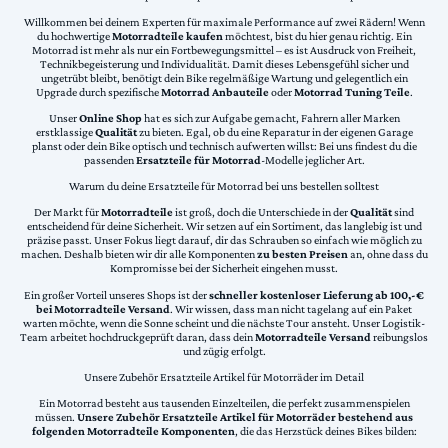
Willkommen bei deinem Experten für maximale Performance auf zwei Rädern! Wenn
du hochwertige
Motorradteile kaufen
möchtest, bist du hier genau richtig. Ein
Motorrad ist mehr als nur ein Fortbewegungsmittel – es ist Ausdruck von Freiheit,
Technikbegeisterung und Individualität. Damit dieses Lebensgefühl sicher und
ungetrübt bleibt, benötigt dein Bike regelmäßige Wartung und gelegentlich ein
Upgrade durch spezifische
Motorrad Anbauteile
oder
Motorrad Tuning Teile
.
Unser
Online Shop
hat es sich zur Aufgabe gemacht, Fahrern aller Marken
erstklassige
Qualität
zu bieten. Egal, ob du eine Reparatur in der eigenen Garage
planst oder dein Bike optisch und technisch aufwerten willst: Bei uns findest du die
passenden
Ersatzteile für Motorrad
-Modelle jeglicher Art.
Warum du deine Ersatzteile für Motorrad bei uns bestellen solltest
Der Markt für
Motorradteile
ist groß, doch die Unterschiede in der
Qualität
sind
entscheidend für deine Sicherheit. Wir setzen auf ein Sortiment, das langlebig ist und
präzise passt. Unser Fokus liegt darauf, dir das Schrauben so einfach wie möglich zu
machen. Deshalb bieten wir dir alle Komponenten
zu besten Preisen
an, ohne dass du
Kompromisse bei der Sicherheit eingehen musst.
Ein großer Vorteil unseres Shops ist der
schneller kostenloser Lieferung ab 100,-€
bei Motorradteile Versand
. Wir wissen, dass man nicht tagelang auf ein Paket
warten möchte, wenn die Sonne scheint und die nächste Tour ansteht. Unser Logistik-
Team arbeitet hochdruckgeprüft daran, dass dein
Motorradteile Versand
reibungslos
und zügig erfolgt.
Unsere Zubehör Ersatzteile Artikel für Motorräder im Detail
Ein Motorrad besteht aus tausenden Einzelteilen, die perfekt zusammenspielen
müssen.
Unsere Zubehör Ersatzteile Artikel für Motorräder bestehend aus
folgenden Motorradteile Komponenten
, die das Herzstück deines Bikes bilden: