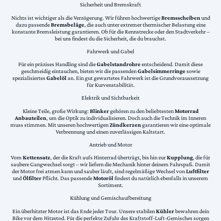
Sicherheit und Bremskraft
Nichts ist wichtiger als die Verzögerung. Wir führen hochwertige
Bremsscheiben
und
dazu passende
Bremsbeläge
, die auch unter extremer thermischer Belastung eine
konstante Bremsleistung garantieren. Ob für die Rennstrecke oder den Stadtverkehr –
bei uns findest du die Sicherheit, die du brauchst.
Fahrwerk und Gabel
Für ein präzises Handling sind die
Gabelstandrohre
entscheidend. Damit diese
geschmeidig eintauchen, bieten wir die passenden
Gabelsimmerringe
sowie
spezialisiertes
Gabelöl
an. Ein gut gewartetes Fahrwerk ist die Grundvoraussetzung
für Kurvenstabilität.
Elektrik und Sichtbarkeit
Kleine Teile, große Wirkung:
Blinker
gehören zu den beliebtesten
Motorrad
Anbauteilen
, um die Optik zu individualisieren. Doch auch die Technik im Inneren
muss stimmen. Mit unseren hochwertigen
Zündkerzen
garantieren wir eine optimale
Verbrennung und einen zuverlässigen Kaltstart.
Antrieb und Motor
Vom
Kettensatz
, der die Kraft aufs Hinterrad überträgt, bis hin zur
Kupplung
, die für
saubere Gangwechsel sorgt – wir liefern die Mechanik hinter deinem Fahrspaß. Damit
der Motor frei atmen kann und sauber läuft, sind regelmäßige Wechsel von
Luftfilter
und
Ölfilter
Pflicht. Das passende
Motoröl
findest du natürlich ebenfalls in unserem
Sortiment.
Kühlung und Gemischaufbereitung
Ein überhitzter Motor ist das Ende jeder Tour. Unsere stabilen
Kühler
bewahren dein
Bike vor dem Hitzetod. Für die perfekte Zufuhr des Kraftstoff-Luft-Gemisches sorgen