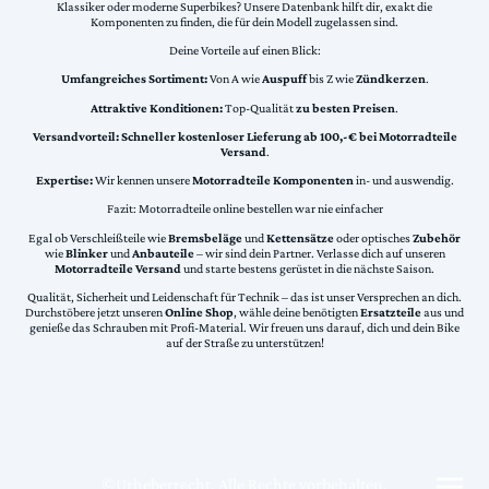
Klassiker oder moderne Superbikes? Unsere Datenbank hilft dir, exakt die
Komponenten zu finden, die für dein Modell zugelassen sind.
Deine Vorteile auf einen Blick:
Umfangreiches Sortiment:
Von A wie
Auspuff
bis Z wie
Zündkerzen
.
Attraktive Konditionen:
Top-Qualität
zu besten Preisen
.
Versandvorteil:
Schneller kostenloser Lieferung ab 100,-€ bei Motorradteile
Versand
.
Expertise:
Wir kennen unsere
Motorradteile Komponenten
in- und auswendig.
Fazit: Motorradteile online bestellen war nie einfacher
Egal ob Verschleißteile wie
Bremsbeläge
und
Kettensätze
oder optisches
Zubehör
wie
Blinker
und
Anbauteile
– wir sind dein Partner. Verlasse dich auf unseren
Motorradteile Versand
und starte bestens gerüstet in die nächste Saison.
Qualität, Sicherheit und Leidenschaft für Technik – das ist unser Versprechen an dich.
Durchstöbere jetzt unseren
Online Shop
, wähle deine benötigten
Ersatzteile
aus und
genieße das Schrauben mit Profi-Material. Wir freuen uns darauf, dich und dein Bike
auf der Straße zu unterstützen!
©Urheberrecht. Alle Rechte vorbehalten.