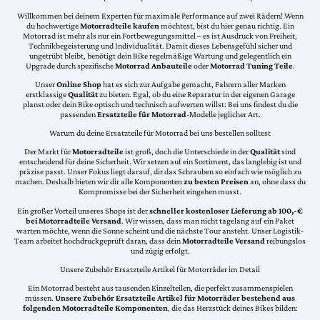
Willkommen bei deinem Experten für maximale Performance auf zwei Rädern! Wenn
du hochwertige
Motorradteile kaufen
möchtest, bist du hier genau richtig. Ein
Motorrad ist mehr als nur ein Fortbewegungsmittel – es ist Ausdruck von Freiheit,
Technikbegeisterung und Individualität. Damit dieses Lebensgefühl sicher und
ungetrübt bleibt, benötigt dein Bike regelmäßige Wartung und gelegentlich ein
Upgrade durch spezifische
Motorrad Anbauteile
oder
Motorrad Tuning Teile
.
Unser
Online Shop
hat es sich zur Aufgabe gemacht, Fahrern aller Marken
erstklassige
Qualität
zu bieten. Egal, ob du eine Reparatur in der eigenen Garage
planst oder dein Bike optisch und technisch aufwerten willst: Bei uns findest du die
passenden
Ersatzteile für Motorrad
-Modelle jeglicher Art.
Warum du deine Ersatzteile für Motorrad bei uns bestellen solltest
Der Markt für
Motorradteile
ist groß, doch die Unterschiede in der
Qualität
sind
entscheidend für deine Sicherheit. Wir setzen auf ein Sortiment, das langlebig ist und
präzise passt. Unser Fokus liegt darauf, dir das Schrauben so einfach wie möglich zu
machen. Deshalb bieten wir dir alle Komponenten
zu besten Preisen
an, ohne dass du
Kompromisse bei der Sicherheit eingehen musst.
Ein großer Vorteil unseres Shops ist der
schneller kostenloser Lieferung ab 100,-€
bei Motorradteile Versand
. Wir wissen, dass man nicht tagelang auf ein Paket
warten möchte, wenn die Sonne scheint und die nächste Tour ansteht. Unser Logistik-
Team arbeitet hochdruckgeprüft daran, dass dein
Motorradteile Versand
reibungslos
und zügig erfolgt.
Unsere Zubehör Ersatzteile Artikel für Motorräder im Detail
Ein Motorrad besteht aus tausenden Einzelteilen, die perfekt zusammenspielen
müssen.
Unsere Zubehör Ersatzteile Artikel für Motorräder bestehend aus
folgenden Motorradteile Komponenten
, die das Herzstück deines Bikes bilden: