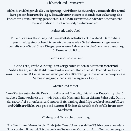
Sicherheit und Bremskraft
Nichts ist wichtiger als die Verzögerung. Wir führen hochwertige
Bremsscheiben
und
dazu passende
Bremsbeläge
, die auch unter extremer thermischer Belastung eine
konstante Bremsleistung garantieren. Ob für die Rennstrecke oder den Stadtverkehr –
bei uns findest du die Sicherheit, die du brauchst.
Fahrwerk und Gabel
Für ein präzises Handling sind die
Gabelstandrohre
entscheidend. Damit diese
geschmeidig eintauchen, bieten wir die passenden
Gabelsimmerringe
sowie
spezialisiertes
Gabelöl
an. Ein gut gewartetes Fahrwerk ist die Grundvoraussetzung
für Kurvenstabilität.
Elektrik und Sichtbarkeit
Kleine Teile, große Wirkung:
Blinker
gehören zu den beliebtesten
Motorrad
Anbauteilen
, um die Optik zu individualisieren. Doch auch die Technik im Inneren
muss stimmen. Mit unseren hochwertigen
Zündkerzen
garantieren wir eine optimale
Verbrennung und einen zuverlässigen Kaltstart.
Antrieb und Motor
Vom
Kettensatz
, der die Kraft aufs Hinterrad überträgt, bis hin zur
Kupplung
, die für
saubere Gangwechsel sorgt – wir liefern die Mechanik hinter deinem Fahrspaß. Damit
der Motor frei atmen kann und sauber läuft, sind regelmäßige Wechsel von
Luftfilter
und
Ölfilter
Pflicht. Das passende
Motoröl
findest du natürlich ebenfalls in unserem
Sortiment.
Kühlung und Gemischaufbereitung
Ein überhitzter Motor ist das Ende jeder Tour. Unsere stabilen
Kühler
bewahren dein
Bike vor dem Hitzetod. Für die perfekte Zufuhr des Kraftstoff-Luft-Gemisches sorgen