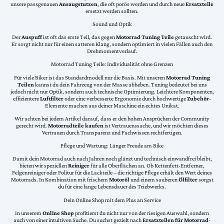
unsere passgenauen
Ansaugstutzen
, die oft porös werden und durch neue
Ersatzteile
ersetzt werden sollten.
Sound und Optik
Der
Auspuff
ist oft das erste Teil, das gegen
Motorrad Tuning Teile
getauscht wird.
Er sorgt nicht nur für einen satteren Klang, sondern optimiert in vielen Fällen auch den
Drehmomentverlauf.
Motorrad Tuning Teile: Individualität ohne Grenzen
Für viele Biker ist das Standardmodell nur die Basis. Mit unseren
Motorrad Tuning
Teilen
kannst du dein Fahrzeug von der Masse abheben. Tuning bedeutet bei uns
jedoch nicht nur Optik, sondern auch technische Optimierung. Leichtere Komponenten,
effizientere
Luftfilter
oder eine verbesserte Ergonomie durch hochwertige
Zubehör
-
Elemente machen aus deiner Maschine ein echtes Unikat.
Wir achten bei jedem Artikel darauf, dass er den hohen Ansprüchen der Community
gerecht wird.
Motorradteile kaufen
ist Vertrauenssache, und wir möchten dieses
Vertrauen durch Transparenz und Fachwissen rechtfertigen.
Pflege und Wartung: Länger Freude am Bike
Damit dein Motorrad auch nach Jahren noch glänzt und technisch einwandfrei bleibt,
bieten wir speziellen
Reiniger
für alle Oberflächen an. Ob Kettenfett-Entferner,
Felgenreiniger oder Politur für die Lackteile – die richtige Pflege erhält den Wert deines
Motorrads. In Kombination mit frischem
Motoröl
und einem sauberen
Ölfilter
sorgst
du für eine lange Lebensdauer des Triebwerks.
Dein Online Shop mit dem Plus an Service
In unserem
Online Shop
profitierst du nicht nur von der riesigen Auswahl, sondern
auch von einer intuitiven Suche. Du suchst gezielt nach
Ersatzteilen für Motorrad
-