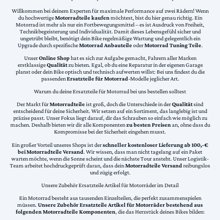
Willkommen bei deinem Experten für maximale Performance auf zwei Rädern! Wenn
du hochwertige
Motorradteile kaufen
möchtest, bist du hier genau richtig. Ein
Motorrad ist mehr als nur ein Fortbewegungsmittel – es ist Ausdruck von Freiheit,
Technikbegeisterung und Individualität. Damit dieses Lebensgefühl sicher und
ungetrübt bleibt, benötigt dein Bike regelmäßige Wartung und gelegentlich ein
Upgrade durch spezifische
Motorrad Anbauteile
oder
Motorrad Tuning Teile
.
Unser
Online Shop
hat es sich zur Aufgabe gemacht, Fahrern aller Marken
erstklassige
Qualität
zu bieten. Egal, ob du eine Reparatur in der eigenen Garage
planst oder dein Bike optisch und technisch aufwerten willst: Bei uns findest du die
passenden
Ersatzteile für Motorrad
-Modelle jeglicher Art.
Warum du deine Ersatzteile für Motorrad bei uns bestellen solltest
Der Markt für
Motorradteile
ist groß, doch die Unterschiede in der
Qualität
sind
entscheidend für deine Sicherheit. Wir setzen auf ein Sortiment, das langlebig ist und
präzise passt. Unser Fokus liegt darauf, dir das Schrauben so einfach wie möglich zu
machen. Deshalb bieten wir dir alle Komponenten
zu besten Preisen
an, ohne dass du
Kompromisse bei der Sicherheit eingehen musst.
Ein großer Vorteil unseres Shops ist der
schneller kostenloser Lieferung ab 100,-€
bei Motorradteile Versand
. Wir wissen, dass man nicht tagelang auf ein Paket
warten möchte, wenn die Sonne scheint und die nächste Tour ansteht. Unser Logistik-
Team arbeitet hochdruckgeprüft daran, dass dein
Motorradteile Versand
reibungslos
und zügig erfolgt.
Unsere Zubehör Ersatzteile Artikel für Motorräder im Detail
Ein Motorrad besteht aus tausenden Einzelteilen, die perfekt zusammenspielen
müssen.
Unsere Zubehör Ersatzteile Artikel für Motorräder bestehend aus
folgenden Motorradteile Komponenten
, die das Herzstück deines Bikes bilden: