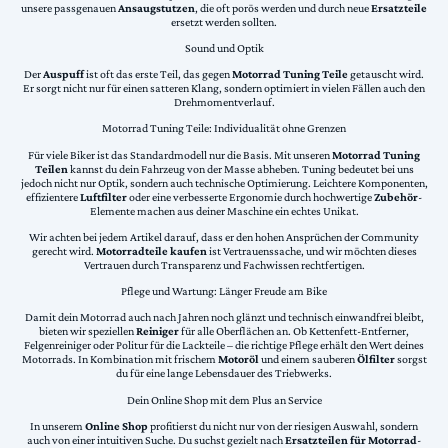
unsere passgenauen
Ansaugstutzen
, die oft porös werden und durch neue
Ersatzteile
ersetzt werden sollten.
Sound und Optik
Der
Auspuff
ist oft das erste Teil, das gegen
Motorrad Tuning Teile
getauscht wird.
Er sorgt nicht nur für einen satteren Klang, sondern optimiert in vielen Fällen auch den
Drehmomentverlauf.
Motorrad Tuning Teile: Individualität ohne Grenzen
Für viele Biker ist das Standardmodell nur die Basis. Mit unseren
Motorrad Tuning
Teilen
kannst du dein Fahrzeug von der Masse abheben. Tuning bedeutet bei uns
jedoch nicht nur Optik, sondern auch technische Optimierung. Leichtere Komponenten,
effizientere
Luftfilter
oder eine verbesserte Ergonomie durch hochwertige
Zubehör
-
Elemente machen aus deiner Maschine ein echtes Unikat.
Wir achten bei jedem Artikel darauf, dass er den hohen Ansprüchen der Community
gerecht wird.
Motorradteile kaufen
ist Vertrauenssache, und wir möchten dieses
Vertrauen durch Transparenz und Fachwissen rechtfertigen.
Pflege und Wartung: Länger Freude am Bike
Damit dein Motorrad auch nach Jahren noch glänzt und technisch einwandfrei bleibt,
bieten wir speziellen
Reiniger
für alle Oberflächen an. Ob Kettenfett-Entferner,
Felgenreiniger oder Politur für die Lackteile – die richtige Pflege erhält den Wert deines
Motorrads. In Kombination mit frischem
Motoröl
und einem sauberen
Ölfilter
sorgst
du für eine lange Lebensdauer des Triebwerks.
Dein Online Shop mit dem Plus an Service
In unserem
Online Shop
profitierst du nicht nur von der riesigen Auswahl, sondern
auch von einer intuitiven Suche. Du suchst gezielt nach
Ersatzteilen für Motorrad
-