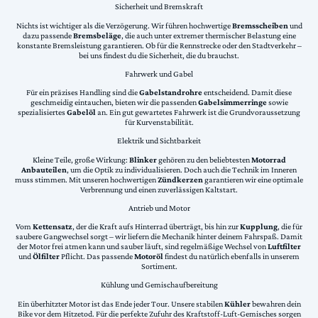
Sicherheit und Bremskraft
Nichts ist wichtiger als die Verzögerung. Wir führen hochwertige
Bremsscheiben
und
dazu passende
Bremsbeläge
, die auch unter extremer thermischer Belastung eine
konstante Bremsleistung garantieren. Ob für die Rennstrecke oder den Stadtverkehr –
bei uns findest du die Sicherheit, die du brauchst.
Fahrwerk und Gabel
Für ein präzises Handling sind die
Gabelstandrohre
entscheidend. Damit diese
geschmeidig eintauchen, bieten wir die passenden
Gabelsimmerringe
sowie
spezialisiertes
Gabelöl
an. Ein gut gewartetes Fahrwerk ist die Grundvoraussetzung
für Kurvenstabilität.
Elektrik und Sichtbarkeit
Kleine Teile, große Wirkung:
Blinker
gehören zu den beliebtesten
Motorrad
Anbauteilen
, um die Optik zu individualisieren. Doch auch die Technik im Inneren
muss stimmen. Mit unseren hochwertigen
Zündkerzen
garantieren wir eine optimale
Verbrennung und einen zuverlässigen Kaltstart.
Antrieb und Motor
Vom
Kettensatz
, der die Kraft aufs Hinterrad überträgt, bis hin zur
Kupplung
, die für
saubere Gangwechsel sorgt – wir liefern die Mechanik hinter deinem Fahrspaß. Damit
der Motor frei atmen kann und sauber läuft, sind regelmäßige Wechsel von
Luftfilter
und
Ölfilter
Pflicht. Das passende
Motoröl
findest du natürlich ebenfalls in unserem
Sortiment.
Kühlung und Gemischaufbereitung
Ein überhitzter Motor ist das Ende jeder Tour. Unsere stabilen
Kühler
bewahren dein
Bike vor dem Hitzetod. Für die perfekte Zufuhr des Kraftstoff-Luft-Gemisches sorgen