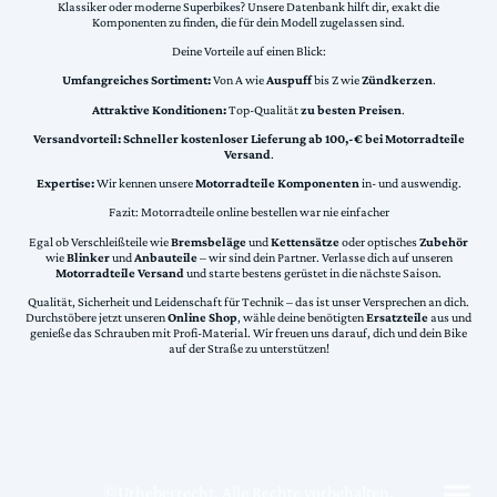
Klassiker oder moderne Superbikes? Unsere Datenbank hilft dir, exakt die
Komponenten zu finden, die für dein Modell zugelassen sind.
Deine Vorteile auf einen Blick:
Umfangreiches Sortiment:
Von A wie
Auspuff
bis Z wie
Zündkerzen
.
Attraktive Konditionen:
Top-Qualität
zu besten Preisen
.
Versandvorteil:
Schneller kostenloser Lieferung ab 100,-€ bei Motorradteile
Versand
.
Expertise:
Wir kennen unsere
Motorradteile Komponenten
in- und auswendig.
Fazit: Motorradteile online bestellen war nie einfacher
Egal ob Verschleißteile wie
Bremsbeläge
und
Kettensätze
oder optisches
Zubehör
wie
Blinker
und
Anbauteile
– wir sind dein Partner. Verlasse dich auf unseren
Motorradteile Versand
und starte bestens gerüstet in die nächste Saison.
Qualität, Sicherheit und Leidenschaft für Technik – das ist unser Versprechen an dich.
Durchstöbere jetzt unseren
Online Shop
, wähle deine benötigten
Ersatzteile
aus und
genieße das Schrauben mit Profi-Material. Wir freuen uns darauf, dich und dein Bike
auf der Straße zu unterstützen!
©Urheberrecht. Alle Rechte vorbehalten.