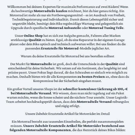
Willkommen bei deinem Experten für maximale Performance auf zwei Rädern! Wenn
du hochwertige
Motorradteile kaufen
möchtest, bist du hier genau richtig. Ein
Motorrad ist mehr als nur ein Fortbewegungsmittel – es ist Ausdruck von Freiheit,
Technikbegeisterung und Individualität. Damit dieses Lebensgefühl sicher und
ungetrübt bleibt, benötigt dein Bike regelmäßige Wartung und gelegentlich ein
Upgrade durch spezifische
Motorrad Anbauteile
oder
Motorrad Tuning Teile
.
Unser
Online Shop
hat es sich zur Aufgabe gemacht, Fahrern aller Marken
erstklassige
Qualität
zu bieten. Egal, ob du eine Reparatur in der eigenen Garage
planst oder dein Bike optisch und technisch aufwerten willst: Bei uns findest du die
passenden
Ersatzteile für Motorrad
-Modelle jeglicher Art.
Warum du deine Ersatzteile für Motorrad bei uns bestellen solltest
Der Markt für
Motorradteile
ist groß, doch die Unterschiede in der
Qualität
sind
entscheidend für deine Sicherheit. Wir setzen auf ein Sortiment, das langlebig ist und
präzise passt. Unser Fokus liegt darauf, dir das Schrauben so einfach wie möglich zu
machen. Deshalb bieten wir dir alle Komponenten
zu besten Preisen
an, ohne dass du
Kompromisse bei der Sicherheit eingehen musst.
Ein großer Vorteil unseres Shops ist der
schneller kostenloser Lieferung ab 100,-€
bei Motorradteile Versand
. Wir wissen, dass man nicht tagelang auf ein Paket
warten möchte, wenn die Sonne scheint und die nächste Tour ansteht. Unser Logistik-
Team arbeitet hochdruckgeprüft daran, dass dein
Motorradteile Versand
reibungslos
und zügig erfolgt.
Unsere Zubehör Ersatzteile Artikel für Motorräder im Detail
Ein Motorrad besteht aus tausenden Einzelteilen, die perfekt zusammenspielen
müssen.
Unsere Zubehör Ersatzteile Artikel für Motorräder bestehend aus
folgenden Motorradteile Komponenten
, die das Herzstück deines Bikes bilden: