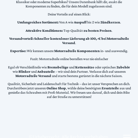
Klassiker oder moderne Superbikes? Unsere Datenbank hilft dir, exakt die
Komponenten zu finden, die für dein Modell zugelassen sind.
Deine Vorteile auf einen Blick:
Umfangreiches Sortiment:
Von A wie
Auspuff
bis Z wie
Zündkerzen
.
Attraktive Konditionen:
Top-Qualität
zu besten Preisen
.
Versandvorteil:
Schneller kostenloser Lieferung ab 100,-€ bei Motorradteile
Versand
.
Expertise:
Wir kennen unsere
Motorradteile Komponenten
in- und auswendig.
Fazit: Motorradteile online bestellen war nie einfacher
Egal ob Verschleißteile wie
Bremsbeläge
und
Kettensätze
oder optisches
Zubehör
wie
Blinker
und
Anbauteile
– wir sind dein Partner. Verlasse dich auf unseren
Motorradteile Versand
und starte bestens gerüstet in die nächste Saison.
Qualität, Sicherheit und Leidenschaft für Technik – das ist unser Versprechen an dich.
Durchstöbere jetzt unseren
Online Shop
, wähle deine benötigten
Ersatzteile
aus und
genieße das Schrauben mit Profi-Material. Wir freuen uns darauf, dich und dein Bike
auf der Straße zu unterstützen!
©Urheberrecht. Alle Rechte vorbehalten.