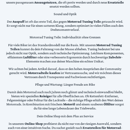
unsere passgenauen
Ansaugstutzen
, die oft porös werden und durch neue
Ersatzteile
ersetzt werden sollten.
Sound und Optik
Der
Auspuff
ist oft das erste Teil, das gegen
Motorrad Tuning Teile
getauscht wird.
Er sorgt nicht nur für einen satteren Klang, sondern optimiert in vielen Fällen auch den
Drehmomentverlauf.
Motorrad Tuning Teile: Individualität ohne Grenzen
Für viele Biker ist das Standardmodell nur die Basis. Mit unseren
Motorrad Tuning
Teilen
kannst du dein Fahrzeug von der Masse abheben. Tuning bedeutet bei uns
jedoch nicht nur Optik, sondern auch technische Optimierung. Leichtere Komponenten,
effizientere
Luftfilter
oder eine verbesserte Ergonomie durch hochwertige
Zubehör
-
Elemente machen aus deiner Maschine ein echtes Unikat.
Wir achten bei jedem Artikel darauf, dass er den hohen Ansprüchen der Community
gerecht wird.
Motorradteile kaufen
ist Vertrauenssache, und wir möchten dieses
Vertrauen durch Transparenz und Fachwissen rechtfertigen.
Pflege und Wartung: Länger Freude am Bike
Damit dein Motorrad auch nach Jahren noch glänzt und technisch einwandfrei bleibt,
bieten wir speziellen
Reiniger
für alle Oberflächen an. Ob Kettenfett-Entferner,
Felgenreiniger oder Politur für die Lackteile – die richtige Pflege erhält den Wert deines
Motorrads. In Kombination mit frischem
Motoröl
und einem sauberen
Ölfilter
sorgst
du für eine lange Lebensdauer des Triebwerks.
Dein Online Shop mit dem Plus an Service
In unserem
Online Shop
profitierst du nicht nur von der riesigen Auswahl, sondern
auch von einer intuitiven Suche. Du suchst gezielt nach
Ersatzteilen für Motorrad
-