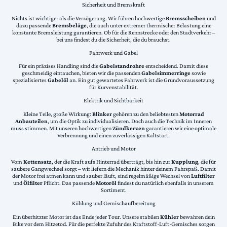
Sicherheit und Bremskraft
Nichts ist wichtiger als die Verzögerung. Wir führen hochwertige
Bremsscheiben
und
dazu passende
Bremsbeläge
, die auch unter extremer thermischer Belastung eine
konstante Bremsleistung garantieren. Ob für die Rennstrecke oder den Stadtverkehr –
bei uns findest du die Sicherheit, die du brauchst.
Fahrwerk und Gabel
Für ein präzises Handling sind die
Gabelstandrohre
entscheidend. Damit diese
geschmeidig eintauchen, bieten wir die passenden
Gabelsimmerringe
sowie
spezialisiertes
Gabelöl
an. Ein gut gewartetes Fahrwerk ist die Grundvoraussetzung
für Kurvenstabilität.
Elektrik und Sichtbarkeit
Kleine Teile, große Wirkung:
Blinker
gehören zu den beliebtesten
Motorrad
Anbauteilen
, um die Optik zu individualisieren. Doch auch die Technik im Inneren
muss stimmen. Mit unseren hochwertigen
Zündkerzen
garantieren wir eine optimale
Verbrennung und einen zuverlässigen Kaltstart.
Antrieb und Motor
Vom
Kettensatz
, der die Kraft aufs Hinterrad überträgt, bis hin zur
Kupplung
, die für
saubere Gangwechsel sorgt – wir liefern die Mechanik hinter deinem Fahrspaß. Damit
der Motor frei atmen kann und sauber läuft, sind regelmäßige Wechsel von
Luftfilter
und
Ölfilter
Pflicht. Das passende
Motoröl
findest du natürlich ebenfalls in unserem
Sortiment.
Kühlung und Gemischaufbereitung
Ein überhitzter Motor ist das Ende jeder Tour. Unsere stabilen
Kühler
bewahren dein
Bike vor dem Hitzetod. Für die perfekte Zufuhr des Kraftstoff-Luft-Gemisches sorgen