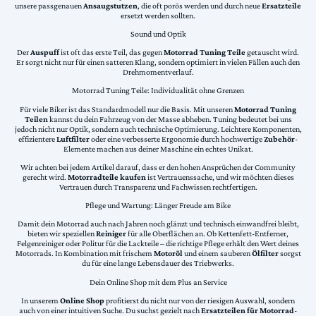
unsere passgenauen
Ansaugstutzen
, die oft porös werden und durch neue
Ersatzteile
ersetzt werden sollten.
Sound und Optik
Der
Auspuff
ist oft das erste Teil, das gegen
Motorrad Tuning Teile
getauscht wird.
Er sorgt nicht nur für einen satteren Klang, sondern optimiert in vielen Fällen auch den
Drehmomentverlauf.
Motorrad Tuning Teile: Individualität ohne Grenzen
Für viele Biker ist das Standardmodell nur die Basis. Mit unseren
Motorrad Tuning
Teilen
kannst du dein Fahrzeug von der Masse abheben. Tuning bedeutet bei uns
jedoch nicht nur Optik, sondern auch technische Optimierung. Leichtere Komponenten,
effizientere
Luftfilter
oder eine verbesserte Ergonomie durch hochwertige
Zubehör
-
Elemente machen aus deiner Maschine ein echtes Unikat.
Wir achten bei jedem Artikel darauf, dass er den hohen Ansprüchen der Community
gerecht wird.
Motorradteile kaufen
ist Vertrauenssache, und wir möchten dieses
Vertrauen durch Transparenz und Fachwissen rechtfertigen.
Pflege und Wartung: Länger Freude am Bike
Damit dein Motorrad auch nach Jahren noch glänzt und technisch einwandfrei bleibt,
bieten wir speziellen
Reiniger
für alle Oberflächen an. Ob Kettenfett-Entferner,
Felgenreiniger oder Politur für die Lackteile – die richtige Pflege erhält den Wert deines
Motorrads. In Kombination mit frischem
Motoröl
und einem sauberen
Ölfilter
sorgst
du für eine lange Lebensdauer des Triebwerks.
Dein Online Shop mit dem Plus an Service
In unserem
Online Shop
profitierst du nicht nur von der riesigen Auswahl, sondern
auch von einer intuitiven Suche. Du suchst gezielt nach
Ersatzteilen für Motorrad
-