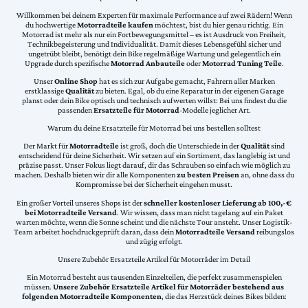
Willkommen bei deinem Experten für maximale Performance auf zwei Rädern! Wenn
du hochwertige
Motorradteile kaufen
möchtest, bist du hier genau richtig. Ein
Motorrad ist mehr als nur ein Fortbewegungsmittel – es ist Ausdruck von Freiheit,
Technikbegeisterung und Individualität. Damit dieses Lebensgefühl sicher und
ungetrübt bleibt, benötigt dein Bike regelmäßige Wartung und gelegentlich ein
Upgrade durch spezifische
Motorrad Anbauteile
oder
Motorrad Tuning Teile
.
Unser
Online Shop
hat es sich zur Aufgabe gemacht, Fahrern aller Marken
erstklassige
Qualität
zu bieten. Egal, ob du eine Reparatur in der eigenen Garage
planst oder dein Bike optisch und technisch aufwerten willst: Bei uns findest du die
passenden
Ersatzteile für Motorrad
-Modelle jeglicher Art.
Warum du deine Ersatzteile für Motorrad bei uns bestellen solltest
Der Markt für
Motorradteile
ist groß, doch die Unterschiede in der
Qualität
sind
entscheidend für deine Sicherheit. Wir setzen auf ein Sortiment, das langlebig ist und
präzise passt. Unser Fokus liegt darauf, dir das Schrauben so einfach wie möglich zu
machen. Deshalb bieten wir dir alle Komponenten
zu besten Preisen
an, ohne dass du
Kompromisse bei der Sicherheit eingehen musst.
Ein großer Vorteil unseres Shops ist der
schneller kostenloser Lieferung ab 100,-€
bei Motorradteile Versand
. Wir wissen, dass man nicht tagelang auf ein Paket
warten möchte, wenn die Sonne scheint und die nächste Tour ansteht. Unser Logistik-
Team arbeitet hochdruckgeprüft daran, dass dein
Motorradteile Versand
reibungslos
und zügig erfolgt.
Unsere Zubehör Ersatzteile Artikel für Motorräder im Detail
Ein Motorrad besteht aus tausenden Einzelteilen, die perfekt zusammenspielen
müssen.
Unsere Zubehör Ersatzteile Artikel für Motorräder bestehend aus
folgenden Motorradteile Komponenten
, die das Herzstück deines Bikes bilden: