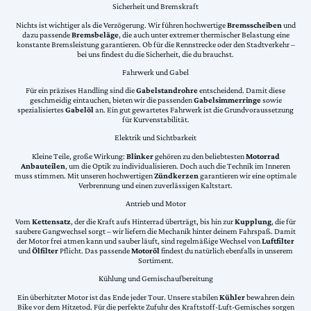
Sicherheit und Bremskraft
Nichts ist wichtiger als die Verzögerung. Wir führen hochwertige
Bremsscheiben
und
dazu passende
Bremsbeläge
, die auch unter extremer thermischer Belastung eine
konstante Bremsleistung garantieren. Ob für die Rennstrecke oder den Stadtverkehr –
bei uns findest du die Sicherheit, die du brauchst.
Fahrwerk und Gabel
Für ein präzises Handling sind die
Gabelstandrohre
entscheidend. Damit diese
geschmeidig eintauchen, bieten wir die passenden
Gabelsimmerringe
sowie
spezialisiertes
Gabelöl
an. Ein gut gewartetes Fahrwerk ist die Grundvoraussetzung
für Kurvenstabilität.
Elektrik und Sichtbarkeit
Kleine Teile, große Wirkung:
Blinker
gehören zu den beliebtesten
Motorrad
Anbauteilen
, um die Optik zu individualisieren. Doch auch die Technik im Inneren
muss stimmen. Mit unseren hochwertigen
Zündkerzen
garantieren wir eine optimale
Verbrennung und einen zuverlässigen Kaltstart.
Antrieb und Motor
Vom
Kettensatz
, der die Kraft aufs Hinterrad überträgt, bis hin zur
Kupplung
, die für
saubere Gangwechsel sorgt – wir liefern die Mechanik hinter deinem Fahrspaß. Damit
der Motor frei atmen kann und sauber läuft, sind regelmäßige Wechsel von
Luftfilter
und
Ölfilter
Pflicht. Das passende
Motoröl
findest du natürlich ebenfalls in unserem
Sortiment.
Kühlung und Gemischaufbereitung
Ein überhitzter Motor ist das Ende jeder Tour. Unsere stabilen
Kühler
bewahren dein
Bike vor dem Hitzetod. Für die perfekte Zufuhr des Kraftstoff-Luft-Gemisches sorgen