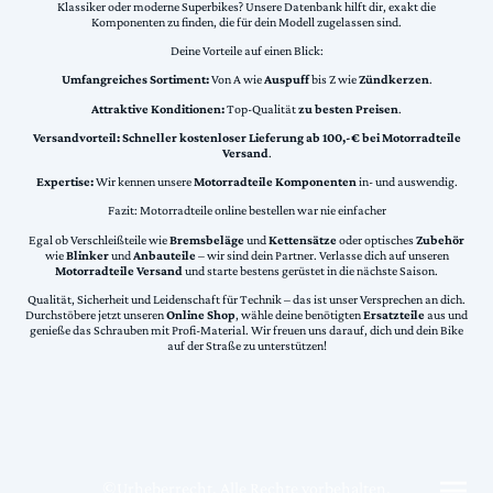
Klassiker oder moderne Superbikes? Unsere Datenbank hilft dir, exakt die
Komponenten zu finden, die für dein Modell zugelassen sind.
Deine Vorteile auf einen Blick:
Umfangreiches Sortiment:
Von A wie
Auspuff
bis Z wie
Zündkerzen
.
Attraktive Konditionen:
Top-Qualität
zu besten Preisen
.
Versandvorteil:
Schneller kostenloser Lieferung ab 100,-€ bei Motorradteile
Versand
.
Expertise:
Wir kennen unsere
Motorradteile Komponenten
in- und auswendig.
Fazit: Motorradteile online bestellen war nie einfacher
Egal ob Verschleißteile wie
Bremsbeläge
und
Kettensätze
oder optisches
Zubehör
wie
Blinker
und
Anbauteile
– wir sind dein Partner. Verlasse dich auf unseren
Motorradteile Versand
und starte bestens gerüstet in die nächste Saison.
Qualität, Sicherheit und Leidenschaft für Technik – das ist unser Versprechen an dich.
Durchstöbere jetzt unseren
Online Shop
, wähle deine benötigten
Ersatzteile
aus und
genieße das Schrauben mit Profi-Material. Wir freuen uns darauf, dich und dein Bike
auf der Straße zu unterstützen!
©Urheberrecht. Alle Rechte vorbehalten.