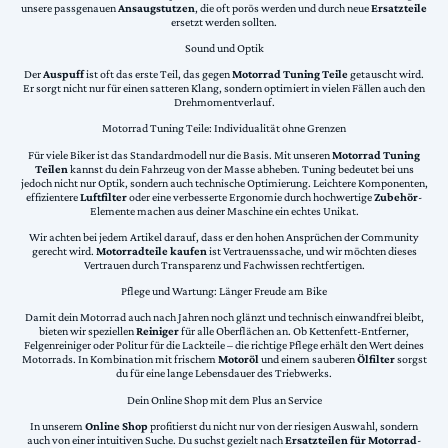
unsere passgenauen
Ansaugstutzen
, die oft porös werden und durch neue
Ersatzteile
ersetzt werden sollten.
Sound und Optik
Der
Auspuff
ist oft das erste Teil, das gegen
Motorrad Tuning Teile
getauscht wird.
Er sorgt nicht nur für einen satteren Klang, sondern optimiert in vielen Fällen auch den
Drehmomentverlauf.
Motorrad Tuning Teile: Individualität ohne Grenzen
Für viele Biker ist das Standardmodell nur die Basis. Mit unseren
Motorrad Tuning
Teilen
kannst du dein Fahrzeug von der Masse abheben. Tuning bedeutet bei uns
jedoch nicht nur Optik, sondern auch technische Optimierung. Leichtere Komponenten,
effizientere
Luftfilter
oder eine verbesserte Ergonomie durch hochwertige
Zubehör
-
Elemente machen aus deiner Maschine ein echtes Unikat.
Wir achten bei jedem Artikel darauf, dass er den hohen Ansprüchen der Community
gerecht wird.
Motorradteile kaufen
ist Vertrauenssache, und wir möchten dieses
Vertrauen durch Transparenz und Fachwissen rechtfertigen.
Pflege und Wartung: Länger Freude am Bike
Damit dein Motorrad auch nach Jahren noch glänzt und technisch einwandfrei bleibt,
bieten wir speziellen
Reiniger
für alle Oberflächen an. Ob Kettenfett-Entferner,
Felgenreiniger oder Politur für die Lackteile – die richtige Pflege erhält den Wert deines
Motorrads. In Kombination mit frischem
Motoröl
und einem sauberen
Ölfilter
sorgst
du für eine lange Lebensdauer des Triebwerks.
Dein Online Shop mit dem Plus an Service
In unserem
Online Shop
profitierst du nicht nur von der riesigen Auswahl, sondern
auch von einer intuitiven Suche. Du suchst gezielt nach
Ersatzteilen für Motorrad
-