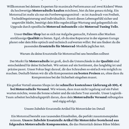
Willkommen bei deinem Experten für maximale Performance auf zwei Rädern! Wenn
du hochwertige
Motorradteile kaufen
möchtest, bist du hier genau richtig. Ein
Motorrad ist mehr als nur ein Fortbewegungsmittel – es ist Ausdruck von Freiheit,
Technikbegeisterung und Individualität. Damit dieses Lebensgefühl sicher und
ungetrübt bleibt, benötigt dein Bike regelmäßige Wartung und gelegentlich ein
Upgrade durch spezifische
Motorrad Anbauteile
oder
Motorrad Tuning Teile
.
Unser
Online Shop
hat es sich zur Aufgabe gemacht, Fahrern aller Marken
erstklassige
Qualität
zu bieten. Egal, ob du eine Reparatur in der eigenen Garage
planst oder dein Bike optisch und technisch aufwerten willst: Bei uns findest du die
passenden
Ersatzteile für Motorrad
-Modelle jeglicher Art.
Warum du deine Ersatzteile für Motorrad bei uns bestellen solltest
Der Markt für
Motorradteile
ist groß, doch die Unterschiede in der
Qualität
sind
entscheidend für deine Sicherheit. Wir setzen auf ein Sortiment, das langlebig ist und
präzise passt. Unser Fokus liegt darauf, dir das Schrauben so einfach wie möglich zu
machen. Deshalb bieten wir dir alle Komponenten
zu besten Preisen
an, ohne dass du
Kompromisse bei der Sicherheit eingehen musst.
Ein großer Vorteil unseres Shops ist der
schneller kostenloser Lieferung ab 100,-€
bei Motorradteile Versand
. Wir wissen, dass man nicht tagelang auf ein Paket
warten möchte, wenn die Sonne scheint und die nächste Tour ansteht. Unser Logistik-
Team arbeitet hochdruckgeprüft daran, dass dein
Motorradteile Versand
reibungslos
und zügig erfolgt.
Unsere Zubehör Ersatzteile Artikel für Motorräder im Detail
Ein Motorrad besteht aus tausenden Einzelteilen, die perfekt zusammenspielen
müssen.
Unsere Zubehör Ersatzteile Artikel für Motorräder bestehend aus
folgenden Motorradteile Komponenten
, die das Herzstück deines Bikes bilden: