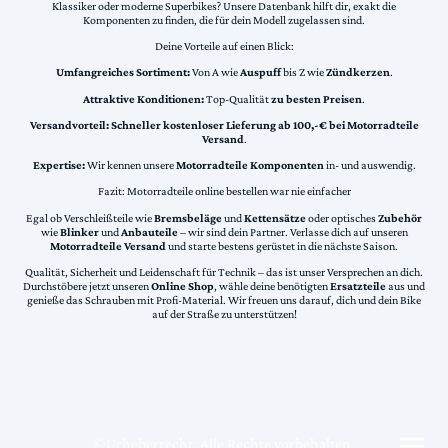
Klassiker oder moderne Superbikes? Unsere Datenbank hilft dir, exakt die
Komponenten zu finden, die für dein Modell zugelassen sind.
Deine Vorteile auf einen Blick:
Umfangreiches Sortiment:
Von A wie
Auspuff
bis Z wie
Zündkerzen
.
Attraktive Konditionen:
Top-Qualität
zu besten Preisen
.
Versandvorteil:
Schneller kostenloser Lieferung ab 100,-€ bei Motorradteile
Versand
.
Expertise:
Wir kennen unsere
Motorradteile Komponenten
in- und auswendig.
Fazit: Motorradteile online bestellen war nie einfacher
Egal ob Verschleißteile wie
Bremsbeläge
und
Kettensätze
oder optisches
Zubehör
wie
Blinker
und
Anbauteile
– wir sind dein Partner. Verlasse dich auf unseren
Motorradteile Versand
und starte bestens gerüstet in die nächste Saison.
Qualität, Sicherheit und Leidenschaft für Technik – das ist unser Versprechen an dich.
Durchstöbere jetzt unseren
Online Shop
, wähle deine benötigten
Ersatzteile
aus und
genieße das Schrauben mit Profi-Material. Wir freuen uns darauf, dich und dein Bike
auf der Straße zu unterstützen!
©Urheberrecht. Alle Rechte vorbehalten.