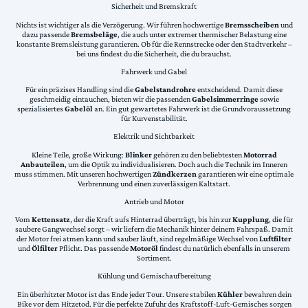
Sicherheit und Bremskraft
Nichts ist wichtiger als die Verzögerung. Wir führen hochwertige
Bremsscheiben
und
dazu passende
Bremsbeläge
, die auch unter extremer thermischer Belastung eine
konstante Bremsleistung garantieren. Ob für die Rennstrecke oder den Stadtverkehr –
bei uns findest du die Sicherheit, die du brauchst.
Fahrwerk und Gabel
Für ein präzises Handling sind die
Gabelstandrohre
entscheidend. Damit diese
geschmeidig eintauchen, bieten wir die passenden
Gabelsimmerringe
sowie
spezialisiertes
Gabelöl
an. Ein gut gewartetes Fahrwerk ist die Grundvoraussetzung
für Kurvenstabilität.
Elektrik und Sichtbarkeit
Kleine Teile, große Wirkung:
Blinker
gehören zu den beliebtesten
Motorrad
Anbauteilen
, um die Optik zu individualisieren. Doch auch die Technik im Inneren
muss stimmen. Mit unseren hochwertigen
Zündkerzen
garantieren wir eine optimale
Verbrennung und einen zuverlässigen Kaltstart.
Antrieb und Motor
Vom
Kettensatz
, der die Kraft aufs Hinterrad überträgt, bis hin zur
Kupplung
, die für
saubere Gangwechsel sorgt – wir liefern die Mechanik hinter deinem Fahrspaß. Damit
der Motor frei atmen kann und sauber läuft, sind regelmäßige Wechsel von
Luftfilter
und
Ölfilter
Pflicht. Das passende
Motoröl
findest du natürlich ebenfalls in unserem
Sortiment.
Kühlung und Gemischaufbereitung
Ein überhitzter Motor ist das Ende jeder Tour. Unsere stabilen
Kühler
bewahren dein
Bike vor dem Hitzetod. Für die perfekte Zufuhr des Kraftstoff-Luft-Gemisches sorgen