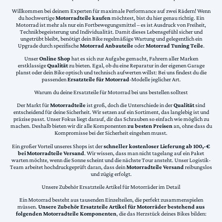
Willkommen bei deinem Experten für maximale Performance auf zwei Rädern! Wenn
du hochwertige
Motorradteile kaufen
möchtest, bist du hier genau richtig. Ein
Motorrad ist mehr als nur ein Fortbewegungsmittel – es ist Ausdruck von Freiheit,
Technikbegeisterung und Individualität. Damit dieses Lebensgefühl sicher und
ungetrübt bleibt, benötigt dein Bike regelmäßige Wartung und gelegentlich ein
Upgrade durch spezifische
Motorrad Anbauteile
oder
Motorrad Tuning Teile
.
Unser
Online Shop
hat es sich zur Aufgabe gemacht, Fahrern aller Marken
erstklassige
Qualität
zu bieten. Egal, ob du eine Reparatur in der eigenen Garage
planst oder dein Bike optisch und technisch aufwerten willst: Bei uns findest du die
passenden
Ersatzteile für Motorrad
-Modelle jeglicher Art.
Warum du deine Ersatzteile für Motorrad bei uns bestellen solltest
Der Markt für
Motorradteile
ist groß, doch die Unterschiede in der
Qualität
sind
entscheidend für deine Sicherheit. Wir setzen auf ein Sortiment, das langlebig ist und
präzise passt. Unser Fokus liegt darauf, dir das Schrauben so einfach wie möglich zu
machen. Deshalb bieten wir dir alle Komponenten
zu besten Preisen
an, ohne dass du
Kompromisse bei der Sicherheit eingehen musst.
Ein großer Vorteil unseres Shops ist der
schneller kostenloser Lieferung ab 100,-€
bei Motorradteile Versand
. Wir wissen, dass man nicht tagelang auf ein Paket
warten möchte, wenn die Sonne scheint und die nächste Tour ansteht. Unser Logistik-
Team arbeitet hochdruckgeprüft daran, dass dein
Motorradteile Versand
reibungslos
und zügig erfolgt.
Unsere Zubehör Ersatzteile Artikel für Motorräder im Detail
Ein Motorrad besteht aus tausenden Einzelteilen, die perfekt zusammenspielen
müssen.
Unsere Zubehör Ersatzteile Artikel für Motorräder bestehend aus
folgenden Motorradteile Komponenten
, die das Herzstück deines Bikes bilden: