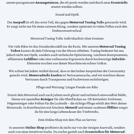
unsere passgenauen
Ansaugstutzen
, die oft porös werden und durch neue
Ersatzteile
ersetzt werden sollten.
Sound und Optik
Der
Auspuff
ist oft das erste Teil, das gegen
Motorrad Tuning Teile
getauscht wird.
Er sorgt nicht nur für einen satteren Klang, sondern optimiert in vielen Fällen auch den
Drehmomentverlauf.
Motorrad Tuning Teile: Individualität ohne Grenzen
Für viele Biker ist das Standardmodell nur die Basis. Mit unseren
Motorrad Tuning
Teilen
kannst du dein Fahrzeug von der Masse abheben. Tuning bedeutet bei uns
jedoch nicht nur Optik, sondern auch technische Optimierung. Leichtere Komponenten,
effizientere
Luftfilter
oder eine verbesserte Ergonomie durch hochwertige
Zubehör
-
Elemente machen aus deiner Maschine ein echtes Unikat.
Wir achten bei jedem Artikel darauf, dass er den hohen Ansprüchen der Community
gerecht wird.
Motorradteile kaufen
ist Vertrauenssache, und wir möchten dieses
Vertrauen durch Transparenz und Fachwissen rechtfertigen.
Pflege und Wartung: Länger Freude am Bike
Damit dein Motorrad auch nach Jahren noch glänzt und technisch einwandfrei bleibt,
bieten wir speziellen
Reiniger
für alle Oberflächen an. Ob Kettenfett-Entferner,
Felgenreiniger oder Politur für die Lackteile – die richtige Pflege erhält den Wert deines
Motorrads. In Kombination mit frischem
Motoröl
und einem sauberen
Ölfilter
sorgst
du für eine lange Lebensdauer des Triebwerks.
Dein Online Shop mit dem Plus an Service
In unserem
Online Shop
profitierst du nicht nur von der riesigen Auswahl, sondern
auch von einer intuitiven Suche. Du suchst gezielt nach
Ersatzteilen für Motorrad
-