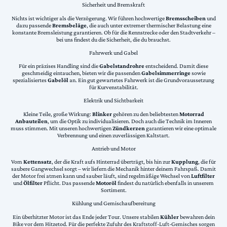
Sicherheit und Bremskraft
Nichts ist wichtiger als die Verzögerung. Wir führen hochwertige
Bremsscheiben
und
dazu passende
Bremsbeläge
, die auch unter extremer thermischer Belastung eine
konstante Bremsleistung garantieren. Ob für die Rennstrecke oder den Stadtverkehr –
bei uns findest du die Sicherheit, die du brauchst.
Fahrwerk und Gabel
Für ein präzises Handling sind die
Gabelstandrohre
entscheidend. Damit diese
geschmeidig eintauchen, bieten wir die passenden
Gabelsimmerringe
sowie
spezialisiertes
Gabelöl
an. Ein gut gewartetes Fahrwerk ist die Grundvoraussetzung
für Kurvenstabilität.
Elektrik und Sichtbarkeit
Kleine Teile, große Wirkung:
Blinker
gehören zu den beliebtesten
Motorrad
Anbauteilen
, um die Optik zu individualisieren. Doch auch die Technik im Inneren
muss stimmen. Mit unseren hochwertigen
Zündkerzen
garantieren wir eine optimale
Verbrennung und einen zuverlässigen Kaltstart.
Antrieb und Motor
Vom
Kettensatz
, der die Kraft aufs Hinterrad überträgt, bis hin zur
Kupplung
, die für
saubere Gangwechsel sorgt – wir liefern die Mechanik hinter deinem Fahrspaß. Damit
der Motor frei atmen kann und sauber läuft, sind regelmäßige Wechsel von
Luftfilter
und
Ölfilter
Pflicht. Das passende
Motoröl
findest du natürlich ebenfalls in unserem
Sortiment.
Kühlung und Gemischaufbereitung
Ein überhitzter Motor ist das Ende jeder Tour. Unsere stabilen
Kühler
bewahren dein
Bike vor dem Hitzetod. Für die perfekte Zufuhr des Kraftstoff-Luft-Gemisches sorgen