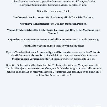
Klassiker oder moderne Superbikes? Unsere Datenbank hilft dir, exakt die
Komponenten zu finden, die für dein Modell zugelassen sind.
Deine Vorteile auf einen Blick:
Umfangreiches Sortiment:
Von A wie
Auspuff
bis Z wie
Zündkerzen
.
Attraktive Konditionen:
Top-Qualität
zu besten Preisen
.
Versandvorteil:
Schneller kostenloser Lieferung ab 100,-€ bei Motorradteile
Versand
.
Expertise:
Wir kennen unsere
Motorradteile Komponenten
in- und auswendig.
Fazit: Motorradteile online bestellen war nie einfacher
Egal ob Verschleißteile wie
Bremsbeläge
und
Kettensätze
oder optisches
Zubehör
wie
Blinker
und
Anbauteile
– wir sind dein Partner. Verlasse dich auf unseren
Motorradteile Versand
und starte bestens gerüstet in die nächste Saison.
Qualität, Sicherheit und Leidenschaft für Technik – das ist unser Versprechen an dich.
Durchstöbere jetzt unseren
Online Shop
, wähle deine benötigten
Ersatzteile
aus und
genieße das Schrauben mit Profi-Material. Wir freuen uns darauf, dich und dein Bike
auf der Straße zu unterstützen!
©Urheberrecht. Alle Rechte vorbehalten.