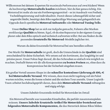
Willkommen bei deinem Experten für maximale Performance auf zwei Rädern! Wenn
du hochwertige
Motorradteile kaufen
möchtest, bist du hier genau richtig. Ein
Motorrad ist mehr als nur ein Fortbewegungsmittel – es ist Ausdruck von Freiheit,
Technikbegeisterung und Individualität. Damit dieses Lebensgefühl sicher und
ungetrübt bleibt, benötigt dein Bike regelmäßige Wartung und gelegentlich ein
Upgrade durch spezifische
Motorrad Anbauteile
oder
Motorrad Tuning Teile
.
Unser
Online Shop
hat es sich zur Aufgabe gemacht, Fahrern aller Marken
erstklassige
Qualität
zu bieten. Egal, ob du eine Reparatur in der eigenen Garage
planst oder dein Bike optisch und technisch aufwerten willst: Bei uns findest du die
passenden
Ersatzteile für Motorrad
-Modelle jeglicher Art.
Warum du deine Ersatzteile für Motorrad bei uns bestellen solltest
Der Markt für
Motorradteile
ist groß, doch die Unterschiede in der
Qualität
sind
entscheidend für deine Sicherheit. Wir setzen auf ein Sortiment, das langlebig ist und
präzise passt. Unser Fokus liegt darauf, dir das Schrauben so einfach wie möglich zu
machen. Deshalb bieten wir dir alle Komponenten
zu besten Preisen
an, ohne dass du
Kompromisse bei der Sicherheit eingehen musst.
Ein großer Vorteil unseres Shops ist der
schneller kostenloser Lieferung ab 100,-€
bei Motorradteile Versand
. Wir wissen, dass man nicht tagelang auf ein Paket
warten möchte, wenn die Sonne scheint und die nächste Tour ansteht. Unser Logistik-
Team arbeitet hochdruckgeprüft daran, dass dein
Motorradteile Versand
reibungslos
und zügig erfolgt.
Unsere Zubehör Ersatzteile Artikel für Motorräder im Detail
Ein Motorrad besteht aus tausenden Einzelteilen, die perfekt zusammenspielen
müssen.
Unsere Zubehör Ersatzteile Artikel für Motorräder bestehend aus
folgenden Motorradteile Komponenten
, die das Herzstück deines Bikes bilden: