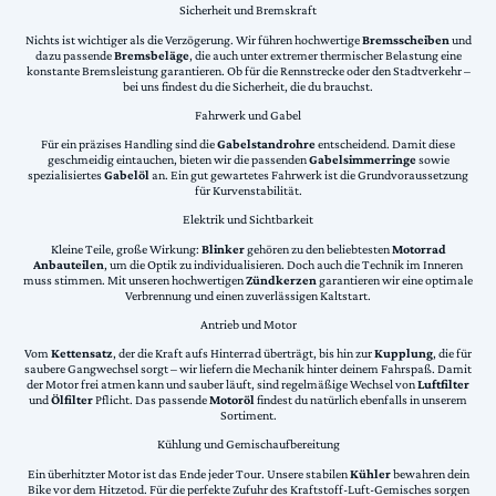
Sicherheit und Bremskraft
Nichts ist wichtiger als die Verzögerung. Wir führen hochwertige
Bremsscheiben
und
dazu passende
Bremsbeläge
, die auch unter extremer thermischer Belastung eine
konstante Bremsleistung garantieren. Ob für die Rennstrecke oder den Stadtverkehr –
bei uns findest du die Sicherheit, die du brauchst.
Fahrwerk und Gabel
Für ein präzises Handling sind die
Gabelstandrohre
entscheidend. Damit diese
geschmeidig eintauchen, bieten wir die passenden
Gabelsimmerringe
sowie
spezialisiertes
Gabelöl
an. Ein gut gewartetes Fahrwerk ist die Grundvoraussetzung
für Kurvenstabilität.
Elektrik und Sichtbarkeit
Kleine Teile, große Wirkung:
Blinker
gehören zu den beliebtesten
Motorrad
Anbauteilen
, um die Optik zu individualisieren. Doch auch die Technik im Inneren
muss stimmen. Mit unseren hochwertigen
Zündkerzen
garantieren wir eine optimale
Verbrennung und einen zuverlässigen Kaltstart.
Antrieb und Motor
Vom
Kettensatz
, der die Kraft aufs Hinterrad überträgt, bis hin zur
Kupplung
, die für
saubere Gangwechsel sorgt – wir liefern die Mechanik hinter deinem Fahrspaß. Damit
der Motor frei atmen kann und sauber läuft, sind regelmäßige Wechsel von
Luftfilter
und
Ölfilter
Pflicht. Das passende
Motoröl
findest du natürlich ebenfalls in unserem
Sortiment.
Kühlung und Gemischaufbereitung
Ein überhitzter Motor ist das Ende jeder Tour. Unsere stabilen
Kühler
bewahren dein
Bike vor dem Hitzetod. Für die perfekte Zufuhr des Kraftstoff-Luft-Gemisches sorgen