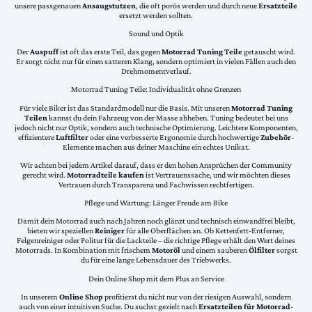
unsere passgenauen
Ansaugstutzen
, die oft porös werden und durch neue
Ersatzteile
ersetzt werden sollten.
Sound und Optik
Der
Auspuff
ist oft das erste Teil, das gegen
Motorrad Tuning Teile
getauscht wird.
Er sorgt nicht nur für einen satteren Klang, sondern optimiert in vielen Fällen auch den
Drehmomentverlauf.
Motorrad Tuning Teile: Individualität ohne Grenzen
Für viele Biker ist das Standardmodell nur die Basis. Mit unseren
Motorrad Tuning
Teilen
kannst du dein Fahrzeug von der Masse abheben. Tuning bedeutet bei uns
jedoch nicht nur Optik, sondern auch technische Optimierung. Leichtere Komponenten,
effizientere
Luftfilter
oder eine verbesserte Ergonomie durch hochwertige
Zubehör
-
Elemente machen aus deiner Maschine ein echtes Unikat.
Wir achten bei jedem Artikel darauf, dass er den hohen Ansprüchen der Community
gerecht wird.
Motorradteile kaufen
ist Vertrauenssache, und wir möchten dieses
Vertrauen durch Transparenz und Fachwissen rechtfertigen.
Pflege und Wartung: Länger Freude am Bike
Damit dein Motorrad auch nach Jahren noch glänzt und technisch einwandfrei bleibt,
bieten wir speziellen
Reiniger
für alle Oberflächen an. Ob Kettenfett-Entferner,
Felgenreiniger oder Politur für die Lackteile – die richtige Pflege erhält den Wert deines
Motorrads. In Kombination mit frischem
Motoröl
und einem sauberen
Ölfilter
sorgst
du für eine lange Lebensdauer des Triebwerks.
Dein Online Shop mit dem Plus an Service
In unserem
Online Shop
profitierst du nicht nur von der riesigen Auswahl, sondern
auch von einer intuitiven Suche. Du suchst gezielt nach
Ersatzteilen für Motorrad
-