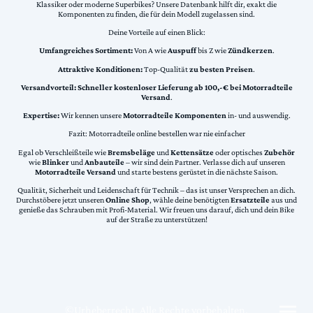
Klassiker oder moderne Superbikes? Unsere Datenbank hilft dir, exakt die
Komponenten zu finden, die für dein Modell zugelassen sind.
Deine Vorteile auf einen Blick:
Umfangreiches Sortiment:
Von A wie
Auspuff
bis Z wie
Zündkerzen
.
Attraktive Konditionen:
Top-Qualität
zu besten Preisen
.
Versandvorteil:
Schneller kostenloser Lieferung ab 100,-€ bei Motorradteile
Versand
.
Expertise:
Wir kennen unsere
Motorradteile Komponenten
in- und auswendig.
Fazit: Motorradteile online bestellen war nie einfacher
Egal ob Verschleißteile wie
Bremsbeläge
und
Kettensätze
oder optisches
Zubehör
wie
Blinker
und
Anbauteile
– wir sind dein Partner. Verlasse dich auf unseren
Motorradteile Versand
und starte bestens gerüstet in die nächste Saison.
Qualität, Sicherheit und Leidenschaft für Technik – das ist unser Versprechen an dich.
Durchstöbere jetzt unseren
Online Shop
, wähle deine benötigten
Ersatzteile
aus und
genieße das Schrauben mit Profi-Material. Wir freuen uns darauf, dich und dein Bike
auf der Straße zu unterstützen!
©Urheberrecht. Alle Rechte vorbehalten.