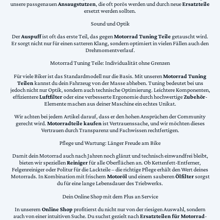
unsere passgenauen
Ansaugstutzen
, die oft porös werden und durch neue
Ersatzteile
ersetzt werden sollten.
Sound und Optik
Der
Auspuff
ist oft das erste Teil, das gegen
Motorrad Tuning Teile
getauscht wird.
Er sorgt nicht nur für einen satteren Klang, sondern optimiert in vielen Fällen auch den
Drehmomentverlauf.
Motorrad Tuning Teile: Individualität ohne Grenzen
Für viele Biker ist das Standardmodell nur die Basis. Mit unseren
Motorrad Tuning
Teilen
kannst du dein Fahrzeug von der Masse abheben. Tuning bedeutet bei uns
jedoch nicht nur Optik, sondern auch technische Optimierung. Leichtere Komponenten,
effizientere
Luftfilter
oder eine verbesserte Ergonomie durch hochwertige
Zubehör
-
Elemente machen aus deiner Maschine ein echtes Unikat.
Wir achten bei jedem Artikel darauf, dass er den hohen Ansprüchen der Community
gerecht wird.
Motorradteile kaufen
ist Vertrauenssache, und wir möchten dieses
Vertrauen durch Transparenz und Fachwissen rechtfertigen.
Pflege und Wartung: Länger Freude am Bike
Damit dein Motorrad auch nach Jahren noch glänzt und technisch einwandfrei bleibt,
bieten wir speziellen
Reiniger
für alle Oberflächen an. Ob Kettenfett-Entferner,
Felgenreiniger oder Politur für die Lackteile – die richtige Pflege erhält den Wert deines
Motorrads. In Kombination mit frischem
Motoröl
und einem sauberen
Ölfilter
sorgst
du für eine lange Lebensdauer des Triebwerks.
Dein Online Shop mit dem Plus an Service
In unserem
Online Shop
profitierst du nicht nur von der riesigen Auswahl, sondern
auch von einer intuitiven Suche. Du suchst gezielt nach
Ersatzteilen für Motorrad
-