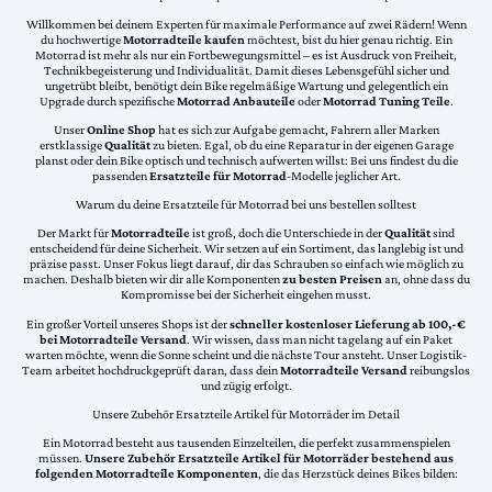
Willkommen bei deinem Experten für maximale Performance auf zwei Rädern! Wenn
du hochwertige
Motorradteile kaufen
möchtest, bist du hier genau richtig. Ein
Motorrad ist mehr als nur ein Fortbewegungsmittel – es ist Ausdruck von Freiheit,
Technikbegeisterung und Individualität. Damit dieses Lebensgefühl sicher und
ungetrübt bleibt, benötigt dein Bike regelmäßige Wartung und gelegentlich ein
Upgrade durch spezifische
Motorrad Anbauteile
oder
Motorrad Tuning Teile
.
Unser
Online Shop
hat es sich zur Aufgabe gemacht, Fahrern aller Marken
erstklassige
Qualität
zu bieten. Egal, ob du eine Reparatur in der eigenen Garage
planst oder dein Bike optisch und technisch aufwerten willst: Bei uns findest du die
passenden
Ersatzteile für Motorrad
-Modelle jeglicher Art.
Warum du deine Ersatzteile für Motorrad bei uns bestellen solltest
Der Markt für
Motorradteile
ist groß, doch die Unterschiede in der
Qualität
sind
entscheidend für deine Sicherheit. Wir setzen auf ein Sortiment, das langlebig ist und
präzise passt. Unser Fokus liegt darauf, dir das Schrauben so einfach wie möglich zu
machen. Deshalb bieten wir dir alle Komponenten
zu besten Preisen
an, ohne dass du
Kompromisse bei der Sicherheit eingehen musst.
Ein großer Vorteil unseres Shops ist der
schneller kostenloser Lieferung ab 100,-€
bei Motorradteile Versand
. Wir wissen, dass man nicht tagelang auf ein Paket
warten möchte, wenn die Sonne scheint und die nächste Tour ansteht. Unser Logistik-
Team arbeitet hochdruckgeprüft daran, dass dein
Motorradteile Versand
reibungslos
und zügig erfolgt.
Unsere Zubehör Ersatzteile Artikel für Motorräder im Detail
Ein Motorrad besteht aus tausenden Einzelteilen, die perfekt zusammenspielen
müssen.
Unsere Zubehör Ersatzteile Artikel für Motorräder bestehend aus
folgenden Motorradteile Komponenten
, die das Herzstück deines Bikes bilden: