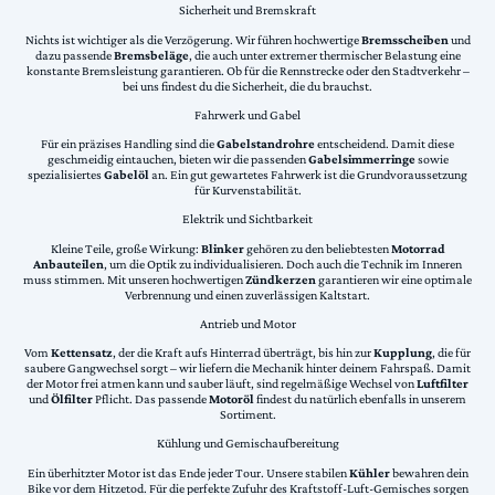
Sicherheit und Bremskraft
Nichts ist wichtiger als die Verzögerung. Wir führen hochwertige
Bremsscheiben
und
dazu passende
Bremsbeläge
, die auch unter extremer thermischer Belastung eine
konstante Bremsleistung garantieren. Ob für die Rennstrecke oder den Stadtverkehr –
bei uns findest du die Sicherheit, die du brauchst.
Fahrwerk und Gabel
Für ein präzises Handling sind die
Gabelstandrohre
entscheidend. Damit diese
geschmeidig eintauchen, bieten wir die passenden
Gabelsimmerringe
sowie
spezialisiertes
Gabelöl
an. Ein gut gewartetes Fahrwerk ist die Grundvoraussetzung
für Kurvenstabilität.
Elektrik und Sichtbarkeit
Kleine Teile, große Wirkung:
Blinker
gehören zu den beliebtesten
Motorrad
Anbauteilen
, um die Optik zu individualisieren. Doch auch die Technik im Inneren
muss stimmen. Mit unseren hochwertigen
Zündkerzen
garantieren wir eine optimale
Verbrennung und einen zuverlässigen Kaltstart.
Antrieb und Motor
Vom
Kettensatz
, der die Kraft aufs Hinterrad überträgt, bis hin zur
Kupplung
, die für
saubere Gangwechsel sorgt – wir liefern die Mechanik hinter deinem Fahrspaß. Damit
der Motor frei atmen kann und sauber läuft, sind regelmäßige Wechsel von
Luftfilter
und
Ölfilter
Pflicht. Das passende
Motoröl
findest du natürlich ebenfalls in unserem
Sortiment.
Kühlung und Gemischaufbereitung
Ein überhitzter Motor ist das Ende jeder Tour. Unsere stabilen
Kühler
bewahren dein
Bike vor dem Hitzetod. Für die perfekte Zufuhr des Kraftstoff-Luft-Gemisches sorgen