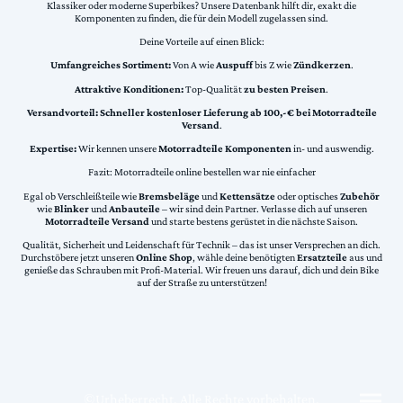
Klassiker oder moderne Superbikes? Unsere Datenbank hilft dir, exakt die
Komponenten zu finden, die für dein Modell zugelassen sind.
Deine Vorteile auf einen Blick:
Umfangreiches Sortiment:
Von A wie
Auspuff
bis Z wie
Zündkerzen
.
Attraktive Konditionen:
Top-Qualität
zu besten Preisen
.
Versandvorteil:
Schneller kostenloser Lieferung ab 100,-€ bei Motorradteile
Versand
.
Expertise:
Wir kennen unsere
Motorradteile Komponenten
in- und auswendig.
Fazit: Motorradteile online bestellen war nie einfacher
Egal ob Verschleißteile wie
Bremsbeläge
und
Kettensätze
oder optisches
Zubehör
wie
Blinker
und
Anbauteile
– wir sind dein Partner. Verlasse dich auf unseren
Motorradteile Versand
und starte bestens gerüstet in die nächste Saison.
Qualität, Sicherheit und Leidenschaft für Technik – das ist unser Versprechen an dich.
Durchstöbere jetzt unseren
Online Shop
, wähle deine benötigten
Ersatzteile
aus und
genieße das Schrauben mit Profi-Material. Wir freuen uns darauf, dich und dein Bike
auf der Straße zu unterstützen!
©Urheberrecht. Alle Rechte vorbehalten.