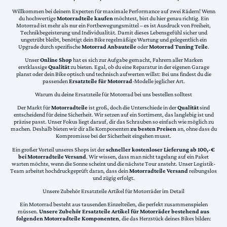
Willkommen bei deinem Experten für maximale Performance auf zwei Rädern! Wenn
du hochwertige
Motorradteile kaufen
möchtest, bist du hier genau richtig. Ein
Motorrad ist mehr als nur ein Fortbewegungsmittel – es ist Ausdruck von Freiheit,
Technikbegeisterung und Individualität. Damit dieses Lebensgefühl sicher und
ungetrübt bleibt, benötigt dein Bike regelmäßige Wartung und gelegentlich ein
Upgrade durch spezifische
Motorrad Anbauteile
oder
Motorrad Tuning Teile
.
Unser
Online Shop
hat es sich zur Aufgabe gemacht, Fahrern aller Marken
erstklassige
Qualität
zu bieten. Egal, ob du eine Reparatur in der eigenen Garage
planst oder dein Bike optisch und technisch aufwerten willst: Bei uns findest du die
passenden
Ersatzteile für Motorrad
-Modelle jeglicher Art.
Warum du deine Ersatzteile für Motorrad bei uns bestellen solltest
Der Markt für
Motorradteile
ist groß, doch die Unterschiede in der
Qualität
sind
entscheidend für deine Sicherheit. Wir setzen auf ein Sortiment, das langlebig ist und
präzise passt. Unser Fokus liegt darauf, dir das Schrauben so einfach wie möglich zu
machen. Deshalb bieten wir dir alle Komponenten
zu besten Preisen
an, ohne dass du
Kompromisse bei der Sicherheit eingehen musst.
Ein großer Vorteil unseres Shops ist der
schneller kostenloser Lieferung ab 100,-€
bei Motorradteile Versand
. Wir wissen, dass man nicht tagelang auf ein Paket
warten möchte, wenn die Sonne scheint und die nächste Tour ansteht. Unser Logistik-
Team arbeitet hochdruckgeprüft daran, dass dein
Motorradteile Versand
reibungslos
und zügig erfolgt.
Unsere Zubehör Ersatzteile Artikel für Motorräder im Detail
Ein Motorrad besteht aus tausenden Einzelteilen, die perfekt zusammenspielen
müssen.
Unsere Zubehör Ersatzteile Artikel für Motorräder bestehend aus
folgenden Motorradteile Komponenten
, die das Herzstück deines Bikes bilden: