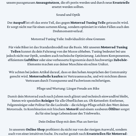
unsere passgenauen
Ansaugstutzen
, die oft porös werden und durch neue
Ersatzteile
ersetzt werden sollten.
Sound und Optik
Der
Auspuff
ist oft das erste Teil, das gegen
Motorrad Tuning Teile
getauscht wird.
Er sorgt nicht nur für einen satteren Klang, sondern optimiert in vielen Fällen auch den
Drehmomentverlauf.
Motorrad Tuning Teile: Individualität ohne Grenzen
Für viele Biker ist das Standardmodell nur die Basis. Mit unseren
Motorrad Tuning
Teilen
kannst du dein Fahrzeug von der Masse abheben. Tuning bedeutet bei uns
jedoch nicht nur Optik, sondern auch technische Optimierung. Leichtere Komponenten,
effizientere
Luftfilter
oder eine verbesserte Ergonomie durch hochwertige
Zubehör
-
Elemente machen aus deiner Maschine ein echtes Unikat.
Wir achten bei jedem Artikel darauf, dass er den hohen Ansprüchen der Community
gerecht wird.
Motorradteile kaufen
ist Vertrauenssache, und wir möchten dieses
Vertrauen durch Transparenz und Fachwissen rechtfertigen.
Pflege und Wartung: Länger Freude am Bike
Damit dein Motorrad auch nach Jahren noch glänzt und technisch einwandfrei bleibt,
bieten wir speziellen
Reiniger
für alle Oberflächen an. Ob Kettenfett-Entferner,
Felgenreiniger oder Politur für die Lackteile – die richtige Pflege erhält den Wert deines
Motorrads. In Kombination mit frischem
Motoröl
und einem sauberen
Ölfilter
sorgst
du für eine lange Lebensdauer des Triebwerks.
Dein Online Shop mit dem Plus an Service
In unserem
Online Shop
profitierst du nicht nur von der riesigen Auswahl, sondern
auch von einer intuitiven Suche. Du suchst gezielt nach
Ersatzteilen für Motorrad
-