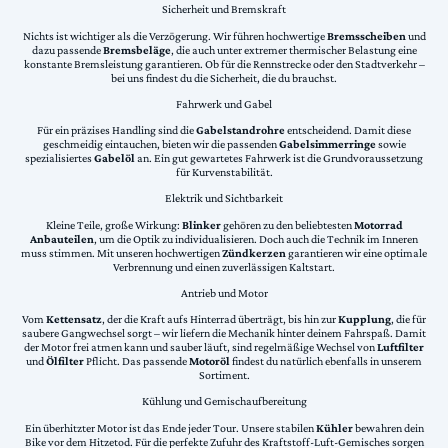
Sicherheit und Bremskraft
Nichts ist wichtiger als die Verzögerung. Wir führen hochwertige
Bremsscheiben
und
dazu passende
Bremsbeläge
, die auch unter extremer thermischer Belastung eine
konstante Bremsleistung garantieren. Ob für die Rennstrecke oder den Stadtverkehr –
bei uns findest du die Sicherheit, die du brauchst.
Fahrwerk und Gabel
Für ein präzises Handling sind die
Gabelstandrohre
entscheidend. Damit diese
geschmeidig eintauchen, bieten wir die passenden
Gabelsimmerringe
sowie
spezialisiertes
Gabelöl
an. Ein gut gewartetes Fahrwerk ist die Grundvoraussetzung
für Kurvenstabilität.
Elektrik und Sichtbarkeit
Kleine Teile, große Wirkung:
Blinker
gehören zu den beliebtesten
Motorrad
Anbauteilen
, um die Optik zu individualisieren. Doch auch die Technik im Inneren
muss stimmen. Mit unseren hochwertigen
Zündkerzen
garantieren wir eine optimale
Verbrennung und einen zuverlässigen Kaltstart.
Antrieb und Motor
Vom
Kettensatz
, der die Kraft aufs Hinterrad überträgt, bis hin zur
Kupplung
, die für
saubere Gangwechsel sorgt – wir liefern die Mechanik hinter deinem Fahrspaß. Damit
der Motor frei atmen kann und sauber läuft, sind regelmäßige Wechsel von
Luftfilter
und
Ölfilter
Pflicht. Das passende
Motoröl
findest du natürlich ebenfalls in unserem
Sortiment.
Kühlung und Gemischaufbereitung
Ein überhitzter Motor ist das Ende jeder Tour. Unsere stabilen
Kühler
bewahren dein
Bike vor dem Hitzetod. Für die perfekte Zufuhr des Kraftstoff-Luft-Gemisches sorgen