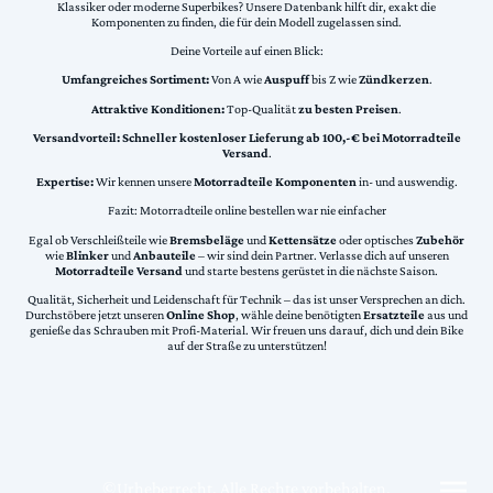
Klassiker oder moderne Superbikes? Unsere Datenbank hilft dir, exakt die
Komponenten zu finden, die für dein Modell zugelassen sind.
Deine Vorteile auf einen Blick:
Umfangreiches Sortiment:
Von A wie
Auspuff
bis Z wie
Zündkerzen
.
Attraktive Konditionen:
Top-Qualität
zu besten Preisen
.
Versandvorteil:
Schneller kostenloser Lieferung ab 100,-€ bei Motorradteile
Versand
.
Expertise:
Wir kennen unsere
Motorradteile Komponenten
in- und auswendig.
Fazit: Motorradteile online bestellen war nie einfacher
Egal ob Verschleißteile wie
Bremsbeläge
und
Kettensätze
oder optisches
Zubehör
wie
Blinker
und
Anbauteile
– wir sind dein Partner. Verlasse dich auf unseren
Motorradteile Versand
und starte bestens gerüstet in die nächste Saison.
Qualität, Sicherheit und Leidenschaft für Technik – das ist unser Versprechen an dich.
Durchstöbere jetzt unseren
Online Shop
, wähle deine benötigten
Ersatzteile
aus und
genieße das Schrauben mit Profi-Material. Wir freuen uns darauf, dich und dein Bike
auf der Straße zu unterstützen!
©Urheberrecht. Alle Rechte vorbehalten.