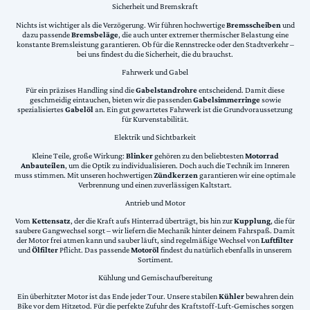
Sicherheit und Bremskraft
Nichts ist wichtiger als die Verzögerung. Wir führen hochwertige
Bremsscheiben
und
dazu passende
Bremsbeläge
, die auch unter extremer thermischer Belastung eine
konstante Bremsleistung garantieren. Ob für die Rennstrecke oder den Stadtverkehr –
bei uns findest du die Sicherheit, die du brauchst.
Fahrwerk und Gabel
Für ein präzises Handling sind die
Gabelstandrohre
entscheidend. Damit diese
geschmeidig eintauchen, bieten wir die passenden
Gabelsimmerringe
sowie
spezialisiertes
Gabelöl
an. Ein gut gewartetes Fahrwerk ist die Grundvoraussetzung
für Kurvenstabilität.
Elektrik und Sichtbarkeit
Kleine Teile, große Wirkung:
Blinker
gehören zu den beliebtesten
Motorrad
Anbauteilen
, um die Optik zu individualisieren. Doch auch die Technik im Inneren
muss stimmen. Mit unseren hochwertigen
Zündkerzen
garantieren wir eine optimale
Verbrennung und einen zuverlässigen Kaltstart.
Antrieb und Motor
Vom
Kettensatz
, der die Kraft aufs Hinterrad überträgt, bis hin zur
Kupplung
, die für
saubere Gangwechsel sorgt – wir liefern die Mechanik hinter deinem Fahrspaß. Damit
der Motor frei atmen kann und sauber läuft, sind regelmäßige Wechsel von
Luftfilter
und
Ölfilter
Pflicht. Das passende
Motoröl
findest du natürlich ebenfalls in unserem
Sortiment.
Kühlung und Gemischaufbereitung
Ein überhitzter Motor ist das Ende jeder Tour. Unsere stabilen
Kühler
bewahren dein
Bike vor dem Hitzetod. Für die perfekte Zufuhr des Kraftstoff-Luft-Gemisches sorgen