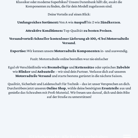
Klassiker oder moderne Superbikes? Unsere Datenbank hilft dir, exakt die
Komponenten zu finden, die für dein Modell zugelassen sind.
Deine Vorteile auf einen Blick:
Umfangreiches Sortiment:
Von A wie
Auspuff
bis Z wie
Zündkerzen
.
Attraktive Konditionen:
Top-Qualität
zu besten Preisen
.
Versandvorteil:
Schneller kostenloser Lieferung ab 100,-€ bei Motorradteile
Versand
.
Expertise:
Wir kennen unsere
Motorradteile Komponenten
in- und auswendig.
Fazit: Motorradteile online bestellen war nie einfacher
Egal ob Verschleißteile wie
Bremsbeläge
und
Kettensätze
oder optisches
Zubehör
wie
Blinker
und
Anbauteile
– wir sind dein Partner. Verlasse dich auf unseren
Motorradteile Versand
und starte bestens gerüstet in die nächste Saison.
Qualität, Sicherheit und Leidenschaft für Technik – das ist unser Versprechen an dich.
Durchstöbere jetzt unseren
Online Shop
, wähle deine benötigten
Ersatzteile
aus und
genieße das Schrauben mit Profi-Material. Wir freuen uns darauf, dich und dein Bike
auf der Straße zu unterstützen!
©Urheberrecht. Alle Rechte vorbehalten.