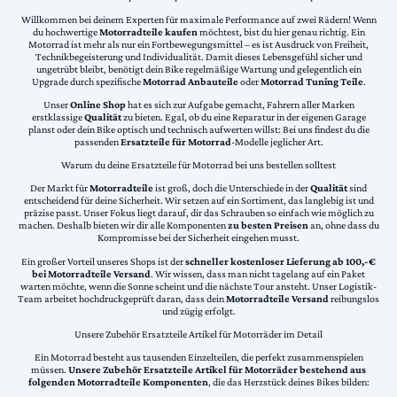
Willkommen bei deinem Experten für maximale Performance auf zwei Rädern! Wenn
du hochwertige
Motorradteile kaufen
möchtest, bist du hier genau richtig. Ein
Motorrad ist mehr als nur ein Fortbewegungsmittel – es ist Ausdruck von Freiheit,
Technikbegeisterung und Individualität. Damit dieses Lebensgefühl sicher und
ungetrübt bleibt, benötigt dein Bike regelmäßige Wartung und gelegentlich ein
Upgrade durch spezifische
Motorrad Anbauteile
oder
Motorrad Tuning Teile
.
Unser
Online Shop
hat es sich zur Aufgabe gemacht, Fahrern aller Marken
erstklassige
Qualität
zu bieten. Egal, ob du eine Reparatur in der eigenen Garage
planst oder dein Bike optisch und technisch aufwerten willst: Bei uns findest du die
passenden
Ersatzteile für Motorrad
-Modelle jeglicher Art.
Warum du deine Ersatzteile für Motorrad bei uns bestellen solltest
Der Markt für
Motorradteile
ist groß, doch die Unterschiede in der
Qualität
sind
entscheidend für deine Sicherheit. Wir setzen auf ein Sortiment, das langlebig ist und
präzise passt. Unser Fokus liegt darauf, dir das Schrauben so einfach wie möglich zu
machen. Deshalb bieten wir dir alle Komponenten
zu besten Preisen
an, ohne dass du
Kompromisse bei der Sicherheit eingehen musst.
Ein großer Vorteil unseres Shops ist der
schneller kostenloser Lieferung ab 100,-€
bei Motorradteile Versand
. Wir wissen, dass man nicht tagelang auf ein Paket
warten möchte, wenn die Sonne scheint und die nächste Tour ansteht. Unser Logistik-
Team arbeitet hochdruckgeprüft daran, dass dein
Motorradteile Versand
reibungslos
und zügig erfolgt.
Unsere Zubehör Ersatzteile Artikel für Motorräder im Detail
Ein Motorrad besteht aus tausenden Einzelteilen, die perfekt zusammenspielen
müssen.
Unsere Zubehör Ersatzteile Artikel für Motorräder bestehend aus
folgenden Motorradteile Komponenten
, die das Herzstück deines Bikes bilden: