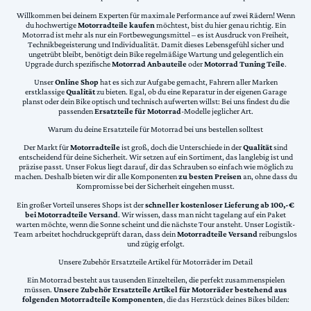
Willkommen bei deinem Experten für maximale Performance auf zwei Rädern! Wenn
du hochwertige
Motorradteile kaufen
möchtest, bist du hier genau richtig. Ein
Motorrad ist mehr als nur ein Fortbewegungsmittel – es ist Ausdruck von Freiheit,
Technikbegeisterung und Individualität. Damit dieses Lebensgefühl sicher und
ungetrübt bleibt, benötigt dein Bike regelmäßige Wartung und gelegentlich ein
Upgrade durch spezifische
Motorrad Anbauteile
oder
Motorrad Tuning Teile
.
Unser
Online Shop
hat es sich zur Aufgabe gemacht, Fahrern aller Marken
erstklassige
Qualität
zu bieten. Egal, ob du eine Reparatur in der eigenen Garage
planst oder dein Bike optisch und technisch aufwerten willst: Bei uns findest du die
passenden
Ersatzteile für Motorrad
-Modelle jeglicher Art.
Warum du deine Ersatzteile für Motorrad bei uns bestellen solltest
Der Markt für
Motorradteile
ist groß, doch die Unterschiede in der
Qualität
sind
entscheidend für deine Sicherheit. Wir setzen auf ein Sortiment, das langlebig ist und
präzise passt. Unser Fokus liegt darauf, dir das Schrauben so einfach wie möglich zu
machen. Deshalb bieten wir dir alle Komponenten
zu besten Preisen
an, ohne dass du
Kompromisse bei der Sicherheit eingehen musst.
Ein großer Vorteil unseres Shops ist der
schneller kostenloser Lieferung ab 100,-€
bei Motorradteile Versand
. Wir wissen, dass man nicht tagelang auf ein Paket
warten möchte, wenn die Sonne scheint und die nächste Tour ansteht. Unser Logistik-
Team arbeitet hochdruckgeprüft daran, dass dein
Motorradteile Versand
reibungslos
und zügig erfolgt.
Unsere Zubehör Ersatzteile Artikel für Motorräder im Detail
Ein Motorrad besteht aus tausenden Einzelteilen, die perfekt zusammenspielen
müssen.
Unsere Zubehör Ersatzteile Artikel für Motorräder bestehend aus
folgenden Motorradteile Komponenten
, die das Herzstück deines Bikes bilden: