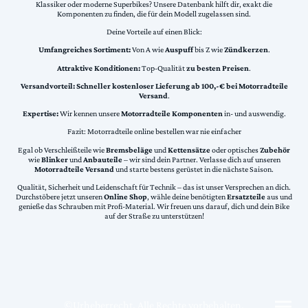
Klassiker oder moderne Superbikes? Unsere Datenbank hilft dir, exakt die
Komponenten zu finden, die für dein Modell zugelassen sind.
Deine Vorteile auf einen Blick:
Umfangreiches Sortiment:
Von A wie
Auspuff
bis Z wie
Zündkerzen
.
Attraktive Konditionen:
Top-Qualität
zu besten Preisen
.
Versandvorteil:
Schneller kostenloser Lieferung ab 100,-€ bei Motorradteile
Versand
.
Expertise:
Wir kennen unsere
Motorradteile Komponenten
in- und auswendig.
Fazit: Motorradteile online bestellen war nie einfacher
Egal ob Verschleißteile wie
Bremsbeläge
und
Kettensätze
oder optisches
Zubehör
wie
Blinker
und
Anbauteile
– wir sind dein Partner. Verlasse dich auf unseren
Motorradteile Versand
und starte bestens gerüstet in die nächste Saison.
Qualität, Sicherheit und Leidenschaft für Technik – das ist unser Versprechen an dich.
Durchstöbere jetzt unseren
Online Shop
, wähle deine benötigten
Ersatzteile
aus und
genieße das Schrauben mit Profi-Material. Wir freuen uns darauf, dich und dein Bike
auf der Straße zu unterstützen!
©Urheberrecht. Alle Rechte vorbehalten.