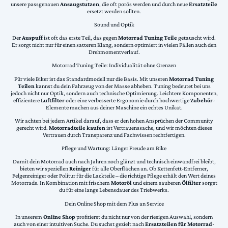
unsere passgenauen
Ansaugstutzen
, die oft porös werden und durch neue
Ersatzteile
ersetzt werden sollten.
Sound und Optik
Der
Auspuff
ist oft das erste Teil, das gegen
Motorrad Tuning Teile
getauscht wird.
Er sorgt nicht nur für einen satteren Klang, sondern optimiert in vielen Fällen auch den
Drehmomentverlauf.
Motorrad Tuning Teile: Individualität ohne Grenzen
Für viele Biker ist das Standardmodell nur die Basis. Mit unseren
Motorrad Tuning
Teilen
kannst du dein Fahrzeug von der Masse abheben. Tuning bedeutet bei uns
jedoch nicht nur Optik, sondern auch technische Optimierung. Leichtere Komponenten,
effizientere
Luftfilter
oder eine verbesserte Ergonomie durch hochwertige
Zubehör
-
Elemente machen aus deiner Maschine ein echtes Unikat.
Wir achten bei jedem Artikel darauf, dass er den hohen Ansprüchen der Community
gerecht wird.
Motorradteile kaufen
ist Vertrauenssache, und wir möchten dieses
Vertrauen durch Transparenz und Fachwissen rechtfertigen.
Pflege und Wartung: Länger Freude am Bike
Damit dein Motorrad auch nach Jahren noch glänzt und technisch einwandfrei bleibt,
bieten wir speziellen
Reiniger
für alle Oberflächen an. Ob Kettenfett-Entferner,
Felgenreiniger oder Politur für die Lackteile – die richtige Pflege erhält den Wert deines
Motorrads. In Kombination mit frischem
Motoröl
und einem sauberen
Ölfilter
sorgst
du für eine lange Lebensdauer des Triebwerks.
Dein Online Shop mit dem Plus an Service
In unserem
Online Shop
profitierst du nicht nur von der riesigen Auswahl, sondern
auch von einer intuitiven Suche. Du suchst gezielt nach
Ersatzteilen für Motorrad
-