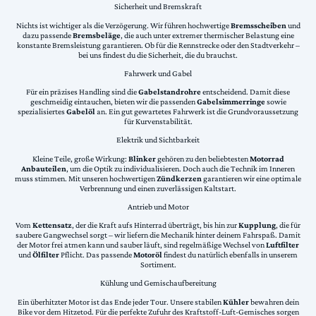
Sicherheit und Bremskraft
Nichts ist wichtiger als die Verzögerung. Wir führen hochwertige
Bremsscheiben
und
dazu passende
Bremsbeläge
, die auch unter extremer thermischer Belastung eine
konstante Bremsleistung garantieren. Ob für die Rennstrecke oder den Stadtverkehr –
bei uns findest du die Sicherheit, die du brauchst.
Fahrwerk und Gabel
Für ein präzises Handling sind die
Gabelstandrohre
entscheidend. Damit diese
geschmeidig eintauchen, bieten wir die passenden
Gabelsimmerringe
sowie
spezialisiertes
Gabelöl
an. Ein gut gewartetes Fahrwerk ist die Grundvoraussetzung
für Kurvenstabilität.
Elektrik und Sichtbarkeit
Kleine Teile, große Wirkung:
Blinker
gehören zu den beliebtesten
Motorrad
Anbauteilen
, um die Optik zu individualisieren. Doch auch die Technik im Inneren
muss stimmen. Mit unseren hochwertigen
Zündkerzen
garantieren wir eine optimale
Verbrennung und einen zuverlässigen Kaltstart.
Antrieb und Motor
Vom
Kettensatz
, der die Kraft aufs Hinterrad überträgt, bis hin zur
Kupplung
, die für
saubere Gangwechsel sorgt – wir liefern die Mechanik hinter deinem Fahrspaß. Damit
der Motor frei atmen kann und sauber läuft, sind regelmäßige Wechsel von
Luftfilter
und
Ölfilter
Pflicht. Das passende
Motoröl
findest du natürlich ebenfalls in unserem
Sortiment.
Kühlung und Gemischaufbereitung
Ein überhitzter Motor ist das Ende jeder Tour. Unsere stabilen
Kühler
bewahren dein
Bike vor dem Hitzetod. Für die perfekte Zufuhr des Kraftstoff-Luft-Gemisches sorgen