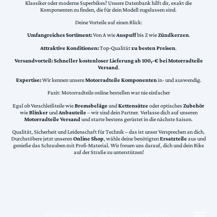
Klassiker oder moderne Superbikes? Unsere Datenbank hilft dir, exakt die
Komponenten zu finden, die für dein Modell zugelassen sind.
Deine Vorteile auf einen Blick:
Umfangreiches Sortiment:
Von A wie
Auspuff
bis Z wie
Zündkerzen
.
Attraktive Konditionen:
Top-Qualität
zu besten Preisen
.
Versandvorteil:
Schneller kostenloser Lieferung ab 100,-€ bei Motorradteile
Versand
.
Expertise:
Wir kennen unsere
Motorradteile Komponenten
in- und auswendig.
Fazit: Motorradteile online bestellen war nie einfacher
Egal ob Verschleißteile wie
Bremsbeläge
und
Kettensätze
oder optisches
Zubehör
wie
Blinker
und
Anbauteile
– wir sind dein Partner. Verlasse dich auf unseren
Motorradteile Versand
und starte bestens gerüstet in die nächste Saison.
Qualität, Sicherheit und Leidenschaft für Technik – das ist unser Versprechen an dich.
Durchstöbere jetzt unseren
Online Shop
, wähle deine benötigten
Ersatzteile
aus und
genieße das Schrauben mit Profi-Material. Wir freuen uns darauf, dich und dein Bike
auf der Straße zu unterstützen!
©Urheberrecht. Alle Rechte vorbehalten.