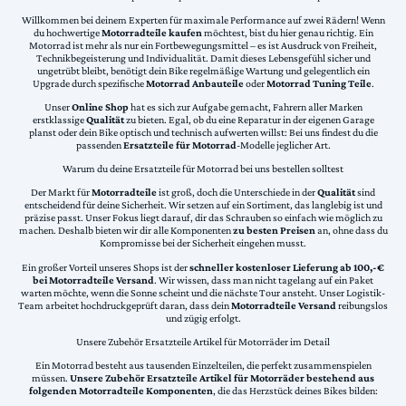
Willkommen bei deinem Experten für maximale Performance auf zwei Rädern! Wenn
du hochwertige
Motorradteile kaufen
möchtest, bist du hier genau richtig. Ein
Motorrad ist mehr als nur ein Fortbewegungsmittel – es ist Ausdruck von Freiheit,
Technikbegeisterung und Individualität. Damit dieses Lebensgefühl sicher und
ungetrübt bleibt, benötigt dein Bike regelmäßige Wartung und gelegentlich ein
Upgrade durch spezifische
Motorrad Anbauteile
oder
Motorrad Tuning Teile
.
Unser
Online Shop
hat es sich zur Aufgabe gemacht, Fahrern aller Marken
erstklassige
Qualität
zu bieten. Egal, ob du eine Reparatur in der eigenen Garage
planst oder dein Bike optisch und technisch aufwerten willst: Bei uns findest du die
passenden
Ersatzteile für Motorrad
-Modelle jeglicher Art.
Warum du deine Ersatzteile für Motorrad bei uns bestellen solltest
Der Markt für
Motorradteile
ist groß, doch die Unterschiede in der
Qualität
sind
entscheidend für deine Sicherheit. Wir setzen auf ein Sortiment, das langlebig ist und
präzise passt. Unser Fokus liegt darauf, dir das Schrauben so einfach wie möglich zu
machen. Deshalb bieten wir dir alle Komponenten
zu besten Preisen
an, ohne dass du
Kompromisse bei der Sicherheit eingehen musst.
Ein großer Vorteil unseres Shops ist der
schneller kostenloser Lieferung ab 100,-€
bei Motorradteile Versand
. Wir wissen, dass man nicht tagelang auf ein Paket
warten möchte, wenn die Sonne scheint und die nächste Tour ansteht. Unser Logistik-
Team arbeitet hochdruckgeprüft daran, dass dein
Motorradteile Versand
reibungslos
und zügig erfolgt.
Unsere Zubehör Ersatzteile Artikel für Motorräder im Detail
Ein Motorrad besteht aus tausenden Einzelteilen, die perfekt zusammenspielen
müssen.
Unsere Zubehör Ersatzteile Artikel für Motorräder bestehend aus
folgenden Motorradteile Komponenten
, die das Herzstück deines Bikes bilden: