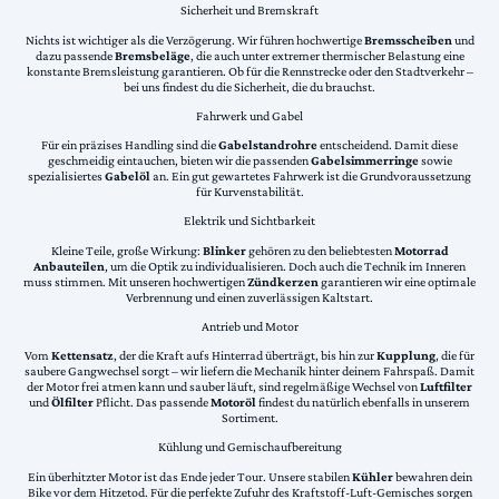
Sicherheit und Bremskraft
Nichts ist wichtiger als die Verzögerung. Wir führen hochwertige
Bremsscheiben
und
dazu passende
Bremsbeläge
, die auch unter extremer thermischer Belastung eine
konstante Bremsleistung garantieren. Ob für die Rennstrecke oder den Stadtverkehr –
bei uns findest du die Sicherheit, die du brauchst.
Fahrwerk und Gabel
Für ein präzises Handling sind die
Gabelstandrohre
entscheidend. Damit diese
geschmeidig eintauchen, bieten wir die passenden
Gabelsimmerringe
sowie
spezialisiertes
Gabelöl
an. Ein gut gewartetes Fahrwerk ist die Grundvoraussetzung
für Kurvenstabilität.
Elektrik und Sichtbarkeit
Kleine Teile, große Wirkung:
Blinker
gehören zu den beliebtesten
Motorrad
Anbauteilen
, um die Optik zu individualisieren. Doch auch die Technik im Inneren
muss stimmen. Mit unseren hochwertigen
Zündkerzen
garantieren wir eine optimale
Verbrennung und einen zuverlässigen Kaltstart.
Antrieb und Motor
Vom
Kettensatz
, der die Kraft aufs Hinterrad überträgt, bis hin zur
Kupplung
, die für
saubere Gangwechsel sorgt – wir liefern die Mechanik hinter deinem Fahrspaß. Damit
der Motor frei atmen kann und sauber läuft, sind regelmäßige Wechsel von
Luftfilter
und
Ölfilter
Pflicht. Das passende
Motoröl
findest du natürlich ebenfalls in unserem
Sortiment.
Kühlung und Gemischaufbereitung
Ein überhitzter Motor ist das Ende jeder Tour. Unsere stabilen
Kühler
bewahren dein
Bike vor dem Hitzetod. Für die perfekte Zufuhr des Kraftstoff-Luft-Gemisches sorgen