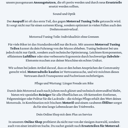
unsere passgenauen
Ansaugstutzen
, die oft porös werden und durch neue
Ersatzteile
ersetzt werden sollten.
Sound und Optik
Der
Auspuff
ist oft das erste Teil, das gegen
Motorrad Tuning Teile
getauscht wird.
Er sorgt nicht nur für einen satteren Klang, sondern optimiert in vielen Fällen auch den
Drehmomentverlauf.
Motorrad Tuning Teile: Individualität ohne Grenzen
Für viele Biker ist das Standardmodell nur die Basis. Mit unseren
Motorrad Tuning
Teilen
kannst du dein Fahrzeug von der Masse abheben. Tuning bedeutet bei uns
jedoch nicht nur Optik, sondern auch technische Optimierung. Leichtere Komponenten,
effizientere
Luftfilter
oder eine verbesserte Ergonomie durch hochwertige
Zubehör
-
Elemente machen aus deiner Maschine ein echtes Unikat.
Wir achten bei jedem Artikel darauf, dass er den hohen Ansprüchen der Community
gerecht wird.
Motorradteile kaufen
ist Vertrauenssache, und wir möchten dieses
Vertrauen durch Transparenz und Fachwissen rechtfertigen.
Pflege und Wartung: Länger Freude am Bike
Damit dein Motorrad auch nach Jahren noch glänzt und technisch einwandfrei bleibt,
bieten wir speziellen
Reiniger
für alle Oberflächen an. Ob Kettenfett-Entferner,
Felgenreiniger oder Politur für die Lackteile – die richtige Pflege erhält den Wert deines
Motorrads. In Kombination mit frischem
Motoröl
und einem sauberen
Ölfilter
sorgst
du für eine lange Lebensdauer des Triebwerks.
Dein Online Shop mit dem Plus an Service
In unserem
Online Shop
profitierst du nicht nur von der riesigen Auswahl, sondern
auch von einer intuitiven Suche. Du suchst gezielt nach
Ersatzteilen für Motorrad
-