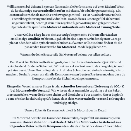
Willkommen bei deinem Experten für maximale Performance auf zwei Rädern! Wenn
du hochwertige
Motorradteile kaufen
möchtest, bist du hier genau richtig. Ein
Motorrad ist mehr als nur ein Fortbewegungsmittel – es ist Ausdruck von Freiheit,
Technikbegeisterung und Individualität. Damit dieses Lebensgefühl sicher und
ungetrübt bleibt, benötigt dein Bike regelmäßige Wartung und gelegentlich ein
Upgrade durch spezifische
Motorrad Anbauteile
oder
Motorrad Tuning Teile
.
Unser
Online Shop
hat es sich zur Aufgabe gemacht, Fahrern aller Marken
erstklassige
Qualität
zu bieten. Egal, ob du eine Reparatur in der eigenen Garage
planst oder dein Bike optisch und technisch aufwerten willst: Bei uns findest du die
passenden
Ersatzteile für Motorrad
-Modelle jeglicher Art.
Warum du deine Ersatzteile für Motorrad bei uns bestellen solltest
Der Markt für
Motorradteile
ist groß, doch die Unterschiede in der
Qualität
sind
entscheidend für deine Sicherheit. Wir setzen auf ein Sortiment, das langlebig ist und
präzise passt. Unser Fokus liegt darauf, dir das Schrauben so einfach wie möglich zu
machen. Deshalb bieten wir dir alle Komponenten
zu besten Preisen
an, ohne dass du
Kompromisse bei der Sicherheit eingehen musst.
Ein großer Vorteil unseres Shops ist der
schneller kostenloser Lieferung ab 100,-€
bei Motorradteile Versand
. Wir wissen, dass man nicht tagelang auf ein Paket
warten möchte, wenn die Sonne scheint und die nächste Tour ansteht. Unser Logistik-
Team arbeitet hochdruckgeprüft daran, dass dein
Motorradteile Versand
reibungslos
und zügig erfolgt.
Unsere Zubehör Ersatzteile Artikel für Motorräder im Detail
Ein Motorrad besteht aus tausenden Einzelteilen, die perfekt zusammenspielen
müssen.
Unsere Zubehör Ersatzteile Artikel für Motorräder bestehend aus
folgenden Motorradteile Komponenten
, die das Herzstück deines Bikes bilden: